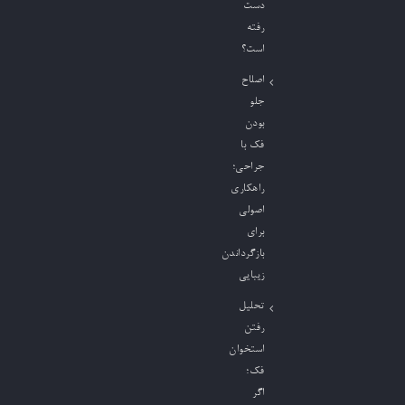
دست
رفته
است؟
اصلاح
جلو
بودن
فک با
جراحی؛
راهکاری
اصولی
برای
بازگرداندن
زیبایی
تحلیل
رفتن
استخوان
فک؛
اگر