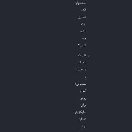
استخوان
فک
تحلیل
رفته
باشد
چه
کنیم؟
تفاوت
ایمپلنت
دیجیتال
و
معمولی؛
کدام
روش
برای
جایگزینی
دندان
بهتر