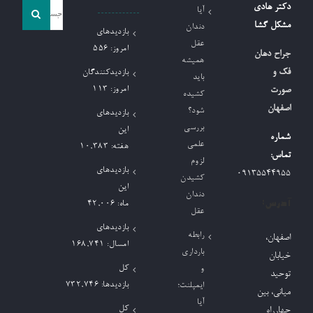
جست
دکتر هادی
آیا
و
مشکل گشا
دندان
بازدیدهای
جو
عقل
امروز:
556
جراح دهان
همیشه
برای:
فک و
بازدیدکنندگان
باید
امروز:
113
صورت
کشیده
اصفهان
شود؟
بازدیدهای
بررسی
این
شماره
علمی
هفته:
10,383
تماس:
لزوم
بازدیدهای
09135544955
کشیدن
این
دندان
آدرس:
ماه:
42,006
عقل
بازدیدهای
رابطه
اصفهان،
امسال:
168,741
بارداری
خیابان
کل
و
توحید
بازدیدها:
732,746
ایمپلنت؛
میانی، بین
آیا
کل
چهارراه