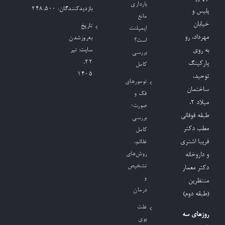
بارداری
بازدیدکنند‌گان:
248,500
پلیس و
مانع
خیابان
تاریخ
ایمپلنت
مهرداد، رو
به‌روزشدن
است؟
به روی
سایت:
تیر
بررسی
۲۲,
پارکینگ
کامل
۱۴۰۵
توحید،
تومورهای
ساختمان
فک و
میلاد ٢،
صورت؛
طبقه فوقانی
بررسی
مطب دکتر
کامل
فریبا اشتری
علائم،
روش‌های
و داروخانه
تشخیص
دکتر معمار
و
منتظرین
درمان
(طبقه دوم)
علت
روزهای سه
بوی