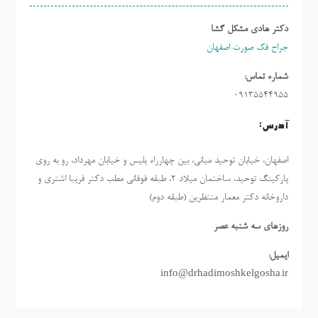
دکتر هادی مشکل گشا
جراح فک صورت اصفهان
شماره تماس:
09135544955
آدرس:
اصفهان، خیابان توحید میانی، بین چهارراه پلیس و خیابان مهرداد، رو به روی
پارکینگ توحید، ساختمان میلاد ٢، طبقه فوقانی مطب دکتر فریبا اشتری و
داروخانه دکتر معمار منتظرین (طبقه دوم)
روزهاي سه شنبه عصر
ایمیل:
info@drhadimoshkelgosha.ir