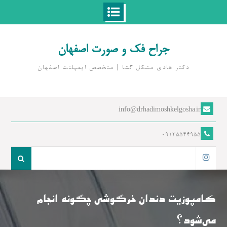
Ski
t
جراح فک و صورت اصفهان
conten
دکتر هادی مشکل گشا | متخصص ايمپلنت اصفهان
info@drhadimoshkelgosha.ir
09135544955
جست
و
اینستاگرام
جو
برای:
کامپوزیت دندان خرگوشی چگونه انجام
می‌شود؟