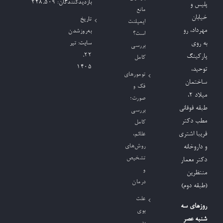
بازدیدکنند‌گان:
248,509
پلیس و
مانع
خیابان
تاریخ
ایمپلنت
مهرداد، رو
به‌روزشدن
است؟
به روی
سایت:
تیر
بررسی
۲۲,
پارکینگ
کامل
۱۴۰۵
توحید،
تومورهای
ساختمان
فک و
میلاد ٢،
صورت؛
طبقه فوقانی
بررسی
مطب دکتر
کامل
فریبا اشتری
علائم،
روش‌های
و داروخانه
تشخیص
دکتر معمار
و
منتظرین
درمان
(طبقه دوم)
علت
روزهای سه
بوی
شنبه عصر
بد