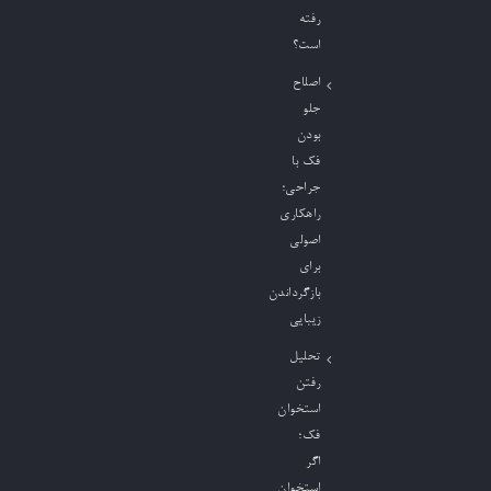
رفته
است؟
اصلاح
جلو
بودن
فک با
جراحی؛
راهکاری
اصولی
برای
بازگرداندن
زیبایی
تحلیل
رفتن
استخوان
فک؛
اگر
استخوان