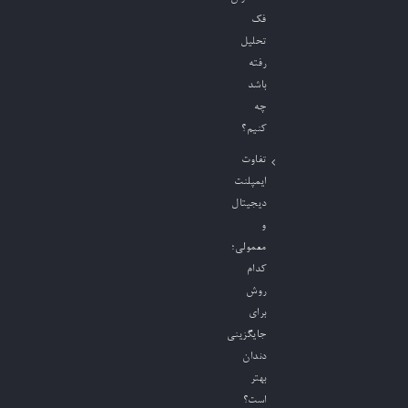
فک
تحلیل
رفته
باشد
چه
کنیم؟
تفاوت
ایمپلنت
دیجیتال
و
معمولی؛
کدام
روش
برای
جایگزینی
دندان
بهتر
است؟