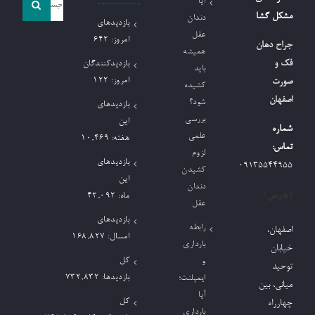
آیا
و
مشکل گشا
دندان
بازدیدهای
جو
عقل
امروز:
642
جراح دهان
همیشه
برای:
فک و
بازدیدکنندگان
باید
امروز:
122
صورت
کشیده
اصفهان
شود؟
بازدیدهای
بررسی
این
شماره
علمی
هفته:
10,469
تماس:
لزوم
بازدیدهای
09135544955
کشیدن
این
دندان
آدرس:
ماه:
42,092
عقل
بازدیدهای
رابطه
اصفهان،
امسال:
168,827
بارداری
خیابان
کل
و
توحید
بازدیدها:
732,832
ایمپلنت؛
میانی، بین
آیا
کل
چهارراه
بارداری