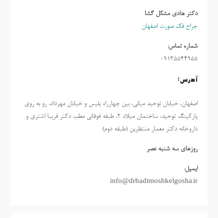
دکتر هادی مشکل گشا
جراح فک صورت اصفهان
شماره تماس:
09135544955
آدرس:
اصفهان، خیابان توحید میانی، بین چهارراه پلیس و خیابان مهرداد، رو به روی
پارکینگ توحید، ساختمان میلاد ٢، طبقه فوقانی مطب دکتر فریبا اشتری و
داروخانه دکتر معمار منتظرین (طبقه دوم)
روزهاي سه شنبه عصر
ایمیل:
info@drhadimoshkelgosha.ir