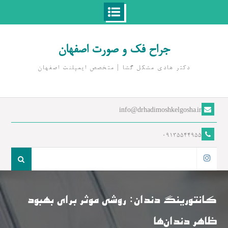
Ski
t
جراح فک و صورت اصفهان
conten
دکتر هادی مشکل گشا | متخصص ايمپلنت اصفهان
info@drhadimoshkelgosha.ir
09135544955
جست
و
اینستاگرام
جو
برای:
کانتورینگ دندان: روشی موثر برای بهبود
ظاهر دندان‌ها