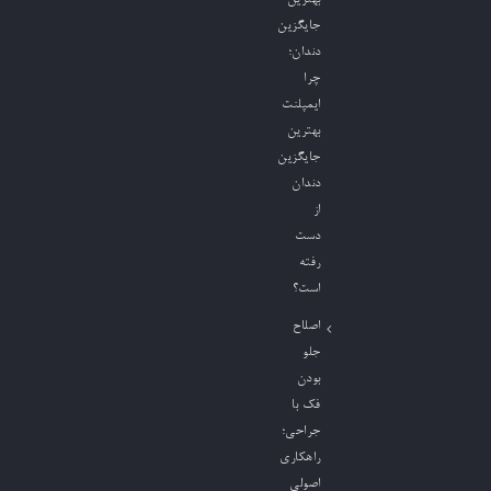
جایگزین
دندان؛
چرا
ایمپلنت
بهترین
جایگزین
دندان
از
دست
رفته
است؟
اصلاح
جلو
بودن
فک با
جراحی؛
راهکاری
اصولی