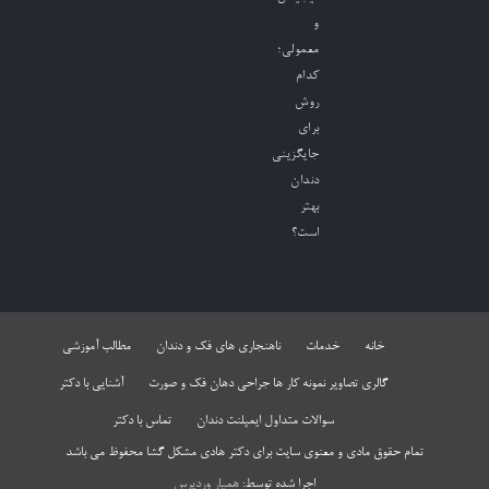
و
معمولی؛
کدام
روش
برای
جایگزینی
دندان
بهتر
است؟
خانه
خدمات
ناهنجاری های فک و دندان
مطالب آموزشی
گالری تصاویر نمونه کار ها جراحی دهان فک و صورت
آشنایی با دکتر
سوالات متداول ایمپلنت دندان
تماس با دکتر
تمام حقوق مادی و معنوی سایت برای دکتر هادی مشکل گشا محفوظ می باشد
اجرا شده توسط:
همیار وردپرس