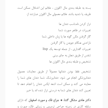
بسته به طبقه بندی مال اکلوژن ، علائم این اختلال ممکن است
ظریف یا شدید باشد. علائم معمولی مال اکلوژن عبارتند از:
تراز کردن نامناسب دندان ها
تغییرات در ظاهر صورت شما
گاز گرفتن مکرر گونه ها یا زبان داخلی شما
ناراحتی هنگام جویدن یا گاز گرفتن
تغییرات گفتاری ، از جمله توسعه یک lisp
تنفس از طریق دهان به جای بینی
تشخیص و طبقه بندی مال اکلوژن ها
تشخیص غلط بودن دندانها معمولاً از طریق معاینات معمول
دندانپزشکی انجام می شود. دندانپزشک شما دندان های شما را
معاینه می کند و ممکن است اشعه ایکس دندان را انجام دهد تا
تعیین کند دندان های شما به درستی تراز شده اند یا خیر.
دکتر هادی مشکل گشا
،
* جراح فک و صورت اصفهان
که دارای
سابقه کاری در زمینه جراحی ترمیمی و زیبایی فک، صورت و