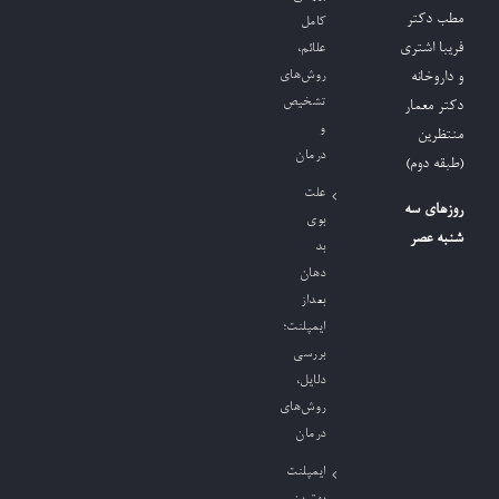
مطب دکتر
کامل
فریبا اشتری
علائم،
روش‌های
و داروخانه
تشخیص
دکتر معمار
و
منتظرین
درمان
(طبقه دوم)
علت
روزهای سه
بوی
شنبه عصر
بد
دهان
بعداز
ایمپلنت؛
بررسی
دلایل،
روش‌های
درمان
ایمپلنت
بهترین