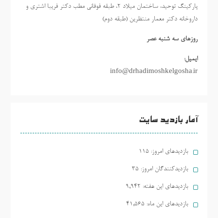
پارکینگ توحید، ساختمان میلاد ٢، طبقه فوقانی مطب دکتر فریبا اشتری و
داروخانه دکتر معمار منتظرین (طبقه دوم)
روزهاي سه شنبه عصر
ایمیل:
info@drhadimoshkelgosha.ir
آمار بازدید سایت
بازدیدهای امروز:
115
بازدیدکنندگان امروز:
35
بازدیدهای این هفته:
9,942
بازدیدهای این ماه:
41,565