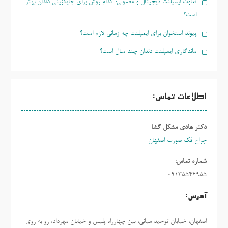
تفاوت ایمپلنت دیجیتال و معمولی؛ کدام روش برای جایگزینی دندان بهتر
است؟
پیوند استخوان برای ایمپلنت چه زمانی لازم است؟
ماندگاری ایمپلنت دندان چند سال است؟
اطلاعات تماس:
دکتر هادی مشکل گشا
جراح فک صورت اصفهان
شماره تماس:
09135544955
آدرس:
اصفهان، خیابان توحید میانی، بین چهارراه پلیس و خیابان مهرداد، رو به روی