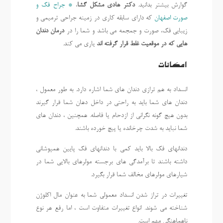
گوارش بیشتر بدانید.
دکتر هادی مشکل گشا
،
* جراح فک و
صورت اصفهان
که دارای سابقه کاری در زمینه جراحی ترمیمی و
زیبایی فک، صورت و جمجمه می باشد و شما را در
درمان دندان
هایی که در موقعیت غلط قرار گرفته اند
یاری می کند.
امکانات
انسداد به هم ترازی دندان های شما اشاره دارد. به طور معمول ،
دندان های شما باید به راحتی در داخل دهان شما قرار گیرند
بدون هیچ گونه نگرانی از ازدحام یا فاصله. همچنین ، دندان های
شما نباید به شدت چرخانده یا پیچ خورده باشند.
دندانهای فک بالا باید کمی با دندانهای فک پایین همپوشانی
داشته باشند تا برآمدگی های برجسته مولرهای بالایی شما در
شیارهای مولرهای مخالف شما قرار بگیرد.
تغییرات در تراز شدن انسداد معمولی شما به عنوان مال اکلوژن
شناخته می شوند. انواع تغییرات متفاوت است ، اما رفع هر نوع
ناهماهنگی مهم است.