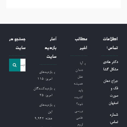
اطلاعات
مطالب
آمار
جستجو در
تماس:
اخیر
بازدید
سایت
سایت
جست
دکتر هادی
آیا
و
مشکل گشا
دندان
بازدیدهای
جو
عقل
امروز:
115
جراح دهان
همیشه
برای:
فک و
بازدیدکنندگان
باید
امروز:
35
صورت
کشیده
اصفهان
شود؟
بازدیدهای
بررسی
این
شماره
علمی
هفته:
9,942
تماس:
لزوم