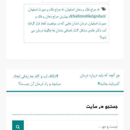
* جراح فک و دهان اصفهان
,
* جراح فک و صورت اصفهان
,
drhadimoshkelgosha.ir
,
بهترين جراح دهان و فک و
صورت اصفهان
,
درمان دندان هایی که در موقعیت غلط قرار گرفته
اند
,
دکتر هادی مشکل گشا
,
ناصافی دندان ها چگونه درمان می
شود؟
راهبری
هر آنچه که باید درباره درمان
شکاف لب و کام چه زمانی ایجاد
نوشته
آندربایت بدانید!
میشود و راه درمان آن چیست؟
جستجو در سایت
جست