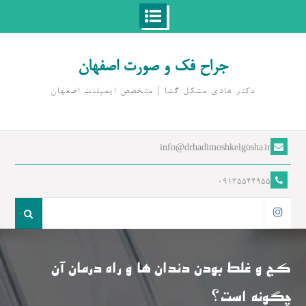
Ski
t
جراح فک و صورت اصفهان
conten
دکتر هادی مشکل گشا | متخصص ايمپلنت اصفهان
info@drhadimoshkelgosha.ir
09135544955
جست
و
اینستاگرام
جو
برای:
کج و غلط بودن دندان ها و راه درمان آن
چگونه است؟