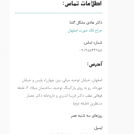
اطلاعات تماس:
دکتر هادی مشکل گشا
جراح فک صورت اصفهان
شماره تماس:
09135544955
آدرس:
اصفهان، خیابان توحید میانی، بین چهارراه پلیس و خیابان
مهرداد، رو به روی پارکینگ توحید، ساختمان میلاد ٢، طبقه
فوقانی مطب دکتر فریبا اشتری و داروخانه دکتر معمار
منتظرین (طبقه دوم)
روزهاي سه شنبه عصر
ایمیل: