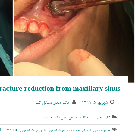
fracture reduction from maxillary sinus
شهریور ۵, ۱۳۹۹
دکتر هادی مشکل گشا
گالری تصاویر نمونه کار ها جراحی دهان فک و صورت
* جراح دهان
,
* جراح دهان فک و صورت اصفهان
,
* جراح فک اصفهان
,
illary sinus