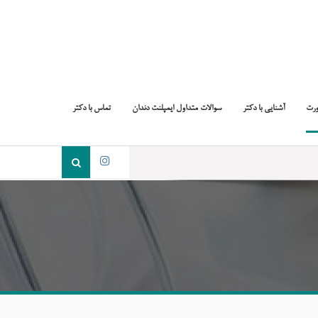
ورت
آشنایی با دکتر
سوالات متداول ایمپلنت دندان
تماس با دکتر
جست
و
اینستاگرام
جو
برای: