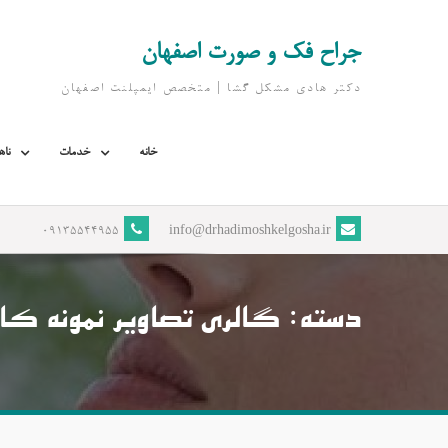
Ski
t
جراح فک و صورت اصفهان
conten
دکتر هادی مشکل گشا | متخصص ايمپلنت اصفهان
خانه
خدمات
ناه
09135544955
info@drhadimoshkelgosha.ir
دسته:
گالری تصاویر نمونه کا