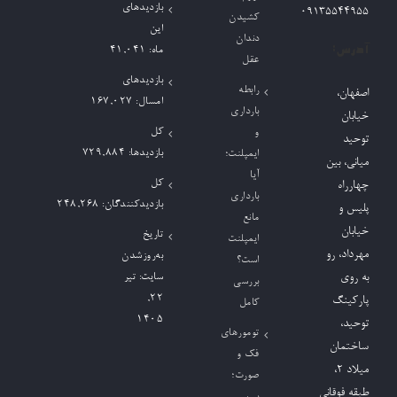
بازدیدهای
09135544955
کشیدن
این
دندان
آدرس:
ماه:
41,041
عقل
بازدیدهای
رابطه
اصفهان،
امسال:
167,027
بارداری
خیابان
کل
و
توحید
بازدیدها:
729,884
ایمپلنت؛
میانی، بین
آیا
کل
چهارراه
بارداری
بازدیدکنند‌گان:
248,268
پلیس و
مانع
خیابان
تاریخ
ایمپلنت
مهرداد، رو
به‌روزشدن
است؟
به روی
سایت:
تیر
بررسی
۲۲,
پارکینگ
کامل
۱۴۰۵
توحید،
تومورهای
ساختمان
فک و
میلاد ٢،
صورت؛
طبقه فوقانی
بررسی