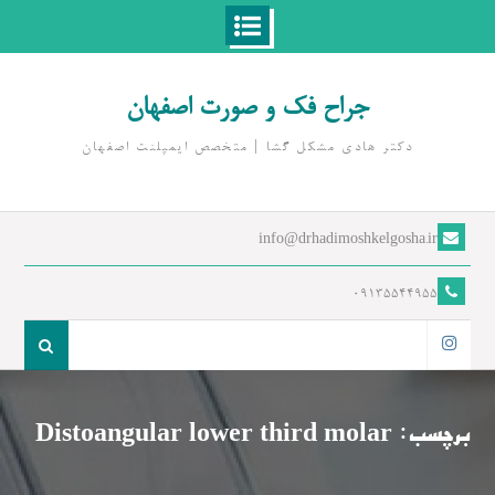
Ski
t
جراح فک و صورت اصفهان
conten
دکتر هادی مشکل گشا | متخصص ايمپلنت اصفهان
info@drhadimoshkelgosha.ir
09135544955
جست
و
اینستاگرام
جو
برای:
برچسب:
Distoangular lower third molar