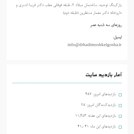
پارکینگ توحید، ساختمان میلاد ٢، طبقه فوقانی مطب دکتر فریبا اشتری و
داروخانه دکتر معمار منتظرین (طبقه دوم)
روزهاي سه شنبه عصر
ایمیل:
info@drhadimoshkelgosha.ir
آمار بازدید سایت
بازدیدهای امروز:
487
بازدیدکنندگان امروز:
28
بازدیدهای این هفته:
11,453
بازدیدهای این ماه:
41,041