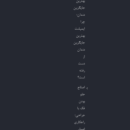
بهترین
جایگزین
دندان؛
چرا
ایمپلنت
بهترین
جایگزین
دندان
از
دست
رفته
است؟
اصلاح
جلو
بودن
فک با
جراحی؛
راهکاری
اصولی