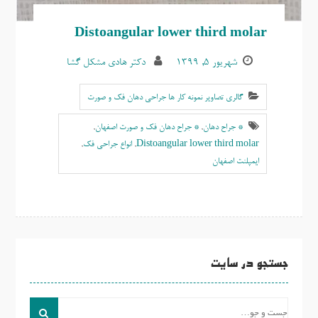
Distoangular lower third molar
شهریور ۵, ۱۳۹۹
دکتر هادی مشکل گشا
گالری تصاویر نمونه کار ها جراحی دهان فک و صورت
* جراح دهان
,
* جراح دهان فک و صورت اصفهان
,
Distoangular lower third molar
,
انواع جراحی فک
,
ايمپلنت اصفهان
جستجو در سایت
جست