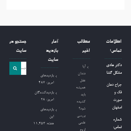
اطلاعات
مطالب
آمار
جستجو در
تماس:
اخیر
بازدید
سایت
سایت
جست
دکتر هادی
آیا
و
مشکل گشا
دندان
بازدیدهای
جو
عقل
امروز:
487
جراح دهان
همیشه
برای:
فک و
بازدیدکنندگان
باید
امروز:
28
صورت
کشیده
اصفهان
شود؟
بازدیدهای
بررسی
این
شماره
علمی
هفته:
11,453
تماس:
لزوم