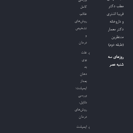
مطب دکتر
کامل
فریبا اشتری
علائم،
روش‌های
و داروخانه
تشخیص
دکتر معمار
و
منتظرین
درمان
(طبقه دوم)
علت
روزهای سه
بوی
شنبه عصر
بد
دهان
بعداز
ایمپلنت؛
بررسی
دلایل،
روش‌های
درمان
ایمپلنت