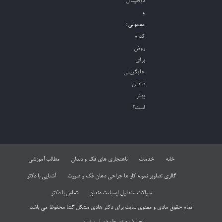
دیجیتال
و
معمولی؛
کدام
روش
برای
جایگزینی
دندان
بهتر
است؟
خانه
خدمات
ناهنجاری های فک و دندان
مطالب آموزشی
گالری تصاویر نمونه کار ها جراحی دهان فک و صورت
آشنایی با دکتر
سوالات متداول ایمپلنت دندان
تماس با دکتر
تمام حقوق مادی و معنوی سایت برای دکتر هادی مشکل گشا محفوظ می باشد
اجرا شده توسط:
همیار وردپرس