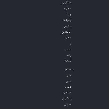
جایگزین
دندان؛
چرا
ایمپلنت
بهترین
جایگزین
دندان
از
دست
رفته
است؟
اصلاح
جلو
بودن
فک با
جراحی؛
راهکاری
اصولی