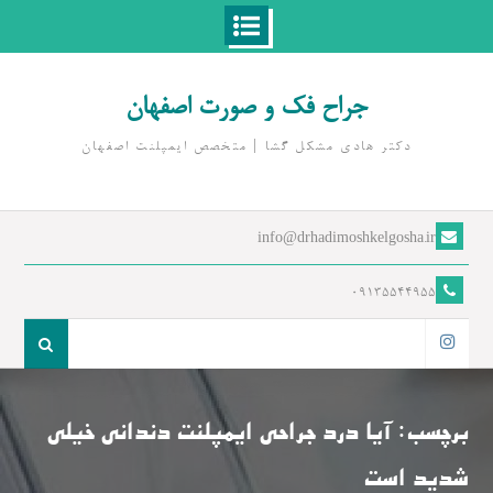
Ski
t
جراح فک و صورت اصفهان
conten
دکتر هادی مشکل گشا | متخصص ايمپلنت اصفهان
info@drhadimoshkelgosha.ir
09135544955
جست
و
اینستاگرام
جو
برای:
برچسب:
آیا درد جراحی ایمپلنت دندانی خیلی
شدید است