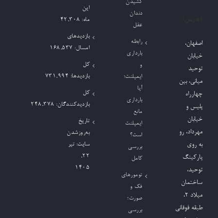
کشیدن
این
دندان
آدرس:
ماه:
42,308
عقل
بازدیدهای
رابطه
اصفهان،
امسال:
168,537
بارداری
خیابان
کل
و
توحید
بازدیدها:
731,994
ایمپلنت؛
میانی، بین
آیا
کل
چهارراه
بارداری
بازدیدکنند‌گان:
248,378
پلیس و
مانع
خیابان
تاریخ
ایمپلنت
مهرداد، رو
به‌روزشدن
است؟
به روی
سایت:
تیر
بررسی
۲۲,
پارکینگ
کامل
۱۴۰۵
توحید،
تومورهای
ساختمان
فک و
میلاد ٢،
صورت؛
طبقه فوقانی
بررسی