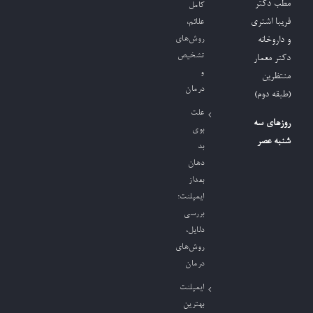
مطب دکتر
کامل
فریبا اشتری
علائم،
روش‌های
و داروخانه
تشخیص
دکتر معمار
و
منتظرین
درمان
(طبقه دوم)
علت
روزهای سه
بوی
شنبه عصر
بد
دهان
بعداز
ایمپلنت؛
بررسی
دلایل،
روش‌های
درمان
ایمپلنت
بهترین