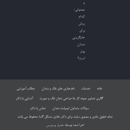
و
معمولی؛
کدام
روش
برای
جایگزینی
دندان
بهتر
است؟
خانه
خدمات
ناهنجاری های فک و دندان
مطالب آموزشی
گالری تصاویر نمونه کار ها جراحی دهان فک و صورت
آشنایی با دکتر
سوالات متداول ایمپلنت دندان
تماس با دکتر
تمام حقوق مادی و معنوی سایت برای دکتر هادی مشکل گشا محفوظ می باشد
اجرا شده توسط:
همیار وردپرس