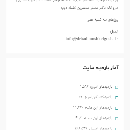
پارکینگ توحید، ساختمان میلاد ٢، طبقه فوقانی مطب دکتر فریبا اشتری و
داروخانه دکتر معمار منتظرین (طبقه دوم)
روزهاي سه شنبه عصر
ایمیل:
info@drhadimoshkelgosha.ir
آمار بازدید سایت
بازدیدهای امروز:
1,594
بازدیدکنندگان امروز:
62
بازدیدهای این هفته:
11,220
بازدیدهای این ماه:
42,308
بازدیدهای امسال:
168,537