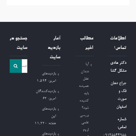
اطلاعات
مطالب
آمار
جستجو در
تماس:
اخیر
بازدید
سایت
سایت
جست
دکتر هادی
آیا
و
مشکل گشا
دندان
بازدیدهای
جو
عقل
امروز:
1,594
جراح دهان
همیشه
برای:
فک و
بازدیدکنندگان
باید
امروز:
62
صورت
کشیده
اصفهان
شود؟
بازدیدهای
بررسی
این
شماره
علمی
هفته:
11,220
تماس:
لزوم
بازدیدهای
09135544955