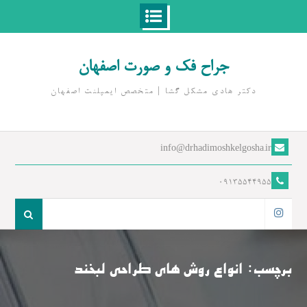
Ski
t
جراح فک و صورت اصفهان
conten
دکتر هادی مشکل گشا | متخصص ايمپلنت اصفهان
info@drhadimoshkelgosha.ir
09135544955
جست
و
اینستاگرام
جو
برای:
برچسب:
انواع روش های طراحی لبخند