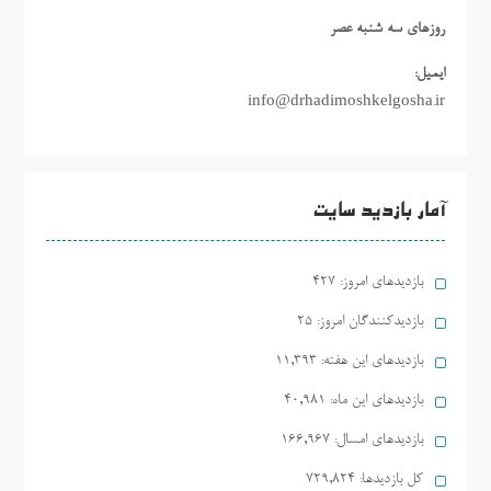
روزهاي سه شنبه عصر
ایمیل:
info@drhadimoshkelgosha.ir
آمار بازدید سایت
بازدیدهای امروز:
427
بازدیدکنندگان امروز:
25
بازدیدهای این هفته:
11,393
بازدیدهای این ماه:
40,981
بازدیدهای امسال:
166,967
کل بازدیدها:
729,824