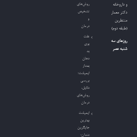
روش‌های
و داروخانه
تشخیص
دکتر معمار
و
منتظرین
درمان
(طبقه دوم)
علت
روزهای سه
بوی
شنبه عصر
بد
دهان
بعداز
ایمپلنت؛
بررسی
دلایل،
روش‌های
درمان
ایمپلنت
بهترین
جایگزین
دندان؛