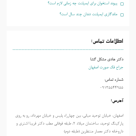
پیوند استخوان برای ایمپلنت چه زمانی لازم است؟
ماندگاری ایمپلنت دندان چند سال است؟
اطلاعات تماس:
دکتر هادی مشکل گشا
جراح فک صورت اصفهان
شماره تماس:
09135544955
آدرس:
اصفهان، خیابان توحید میانی، بین چهارراه پلیس و خیابان مهرداد، رو به روی
پارکینگ توحید، ساختمان میلاد ٢، طبقه فوقانی مطب دکتر فریبا اشتری و
داروخانه دکتر معمار منتظرین (طبقه دوم)