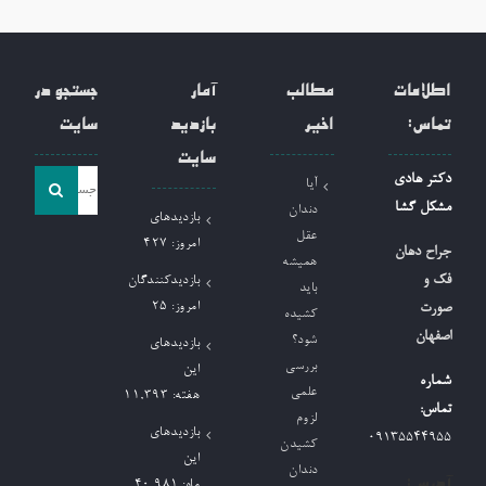
اطلاعات
مطالب
آمار
جستجو در
تماس:
اخیر
بازدید
سایت
سایت
جست
دکتر هادی
آیا
و
مشکل گشا
دندان
بازدیدهای
جو
عقل
امروز:
427
جراح دهان
همیشه
برای:
فک و
بازدیدکنندگان
باید
امروز:
25
صورت
کشیده
اصفهان
شود؟
بازدیدهای
بررسی
این
شماره
علمی
هفته:
11,393
تماس:
لزوم
بازدیدهای
09135544955
کشیدن
این
دندان
آدرس:
ماه:
40,981