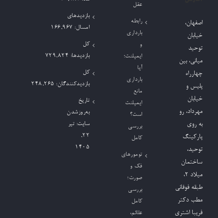
عقل
بازدیدهای
رابطه
اصفهان،
امسال:
166,967
بارداری
خیابان
کل
و
توحید
بازدیدها:
729,824
ایمپلنت؛
میانی، بین
آیا
کل
چهارراه
بارداری
بازدیدکنند‌گان:
248,265
پلیس و
مانع
خیابان
تاریخ
ایمپلنت
مهرداد، رو
به‌روزشدن
است؟
به روی
سایت:
تیر
بررسی
۲۲,
پارکینگ
کامل
۱۴۰۵
توحید،
تومورهای
ساختمان
فک و
میلاد ٢،
صورت؛
طبقه فوقانی
بررسی
مطب دکتر
کامل
فریبا اشتری
علائم،