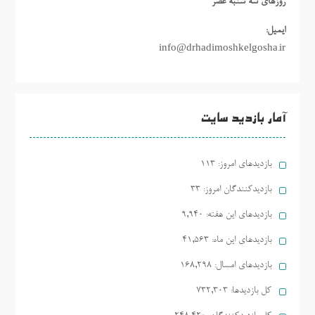
روزهاي سه شنبه عصر
ایمیل:
info@drhadimoshkelgosha.ir
آمار بازدید سایت
بازدیدهای امروز:
113
بازدیدکنندگان امروز:
33
بازدیدهای این هفته:
9,940
بازدیدهای این ماه:
41,563
بازدیدهای امسال:
168,298
کل بازدیدها:
732,303