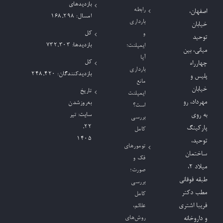
بازدیدهای
رابطه
اصفهان،
امسال:
168,298
بارداری
خیابان
کل
و
توحید
بازدیدها:
732,303
ایمپلنت؛
میانی، بین
آیا
کل
چهارراه
بارداری
بازدیدکنند‌گان:
248,420
پلیس و
مانع
خیابان
تاریخ
ایمپلنت
مهرداد، رو
به‌روزشدن
است؟
به روی
سایت:
تیر
بررسی
۲۲,
پارکینگ
کامل
۱۴۰۵
توحید،
تومورهای
ساختمان
فک و
میلاد ٢،
صورت؛
طبقه فوقانی
بررسی
مطب دکتر
کامل
فریبا اشتری
علائم،
روش‌های
و داروخانه