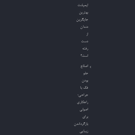
ایمپلنت
بهترین
جایگزین
دندان
از
دست
رفته
است؟
اصلاح
جلو
بودن
فک با
جراحی؛
راهکاری
اصولی
برای
بازگرداندن
زیبایی