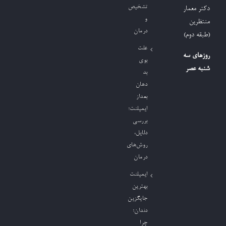
تشخیص
دکتر معمار
و
منتظرین
درمان
(طبقه دوم)
علت
روزهای سه
بوی
شنبه عصر
بد
دهان
بعداز
ایمپلنت؛
بررسی
دلایل،
روش‌های
درمان
ایمپلنت
بهترین
جایگزین
دندان؛
چرا