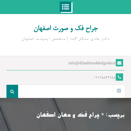
Ski
t
جراح فک و صورت اصفهان
conten
دکتر هادی مشکل گشا | متخصص ايمپلنت اصفهان
info@drhadimoshkelgosha.ir
09135544955
جست
و
اینستاگرام
جو
برای:
برچسب:
* چراح فک و دهان اصفهان