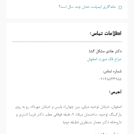
ماندگاری ایمپلنت دندان چند سال است؟
اطلاعات تماس:
دکتر هادی مشکل گشا
جراح فک صورت اصفهان
شماره تماس:
09135544955
آدرس:
اصفهان، خیابان توحید میانی، بین چهارراه پلیس و خیابان مهرداد، رو به روی
پارکینگ توحید، ساختمان میلاد ٢، طبقه فوقانی مطب دکتر فریبا اشتری و
داروخانه دکتر معمار منتظرین (طبقه دوم)