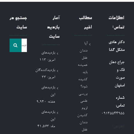
اطلاعات
مطالب
آمار
جستجو در
تماس:
اخیر
بازدید
سایت
سایت
جست
دکتر هادی
آیا
و
مشکل گشا
دندان
بازدیدهای
جو
عقل
امروز:
113
جراح دهان
همیشه
برای:
فک و
بازدیدکنندگان
باید
امروز:
33
صورت
کشیده
اصفهان
شود؟
بازدیدهای
بررسی
این
شماره
علمی
هفته:
9,940
تماس:
لزوم
بازدیدهای
09135544955
کشیدن
این
دندان
آدرس:
ماه:
41,563
عقل