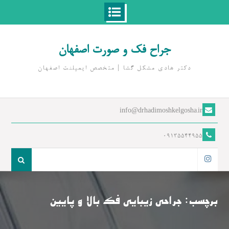
Ski
t
جراح فک و صورت اصفهان
conten
دکتر هادی مشکل گشا | متخصص ايمپلنت اصفهان
info@drhadimoshkelgosha.ir
09135544955
جست
و
اینستاگرام
جو
برای:
برچسب:
جراحی زیبایی فک بالا و پایین