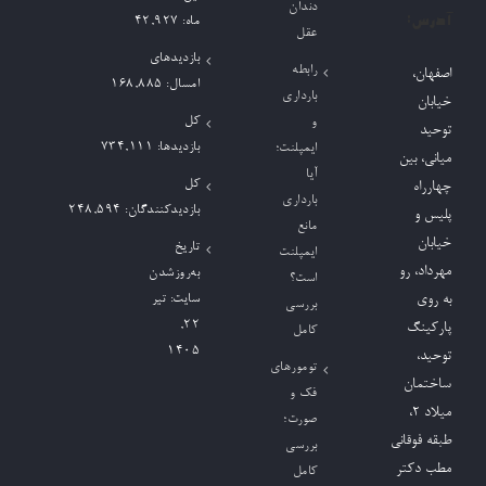
دندان
آدرس:
ماه:
42,927
عقل
بازدیدهای
رابطه
اصفهان،
امسال:
168,885
بارداری
خیابان
کل
و
توحید
بازدیدها:
734,111
ایمپلنت؛
میانی، بین
آیا
کل
چهارراه
بارداری
بازدیدکنند‌گان:
248,594
پلیس و
مانع
خیابان
تاریخ
ایمپلنت
مهرداد، رو
به‌روزشدن
است؟
به روی
سایت:
تیر
بررسی
۲۲,
پارکینگ
کامل
۱۴۰۵
توحید،
تومورهای
ساختمان
فک و
میلاد ٢،
صورت؛
طبقه فوقانی
بررسی
مطب دکتر
کامل