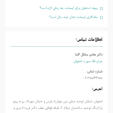
پیوند استخوان برای ایمپلنت چه زمانی لازم است؟
ماندگاری ایمپلنت دندان چند سال است؟
اطلاعات تماس:
دکتر هادی مشکل گشا
جراح فک صورت اصفهان
شماره تماس:
09135544955
آدرس:
اصفهان، خیابان توحید میانی، بین چهارراه پلیس و خیابان مهرداد، رو به روی
پارکینگ توحید، ساختمان میلاد ٢، طبقه فوقانی مطب دکتر فریبا اشتری و