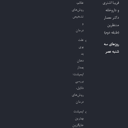
فریبا اشتری
علائم،
روش‌های
و داروخانه
تشخیص
دکتر معمار
و
منتظرین
درمان
(طبقه دوم)
علت
روزهای سه
بوی
شنبه عصر
بد
دهان
بعداز
ایمپلنت؛
بررسی
دلایل،
روش‌های
درمان
ایمپلنت
بهترین
جایگزین