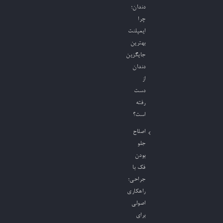
دندان؛
چرا
ایمپلنت
بهترین
جایگزین
دندان
از
دست
رفته
است؟
اصلاح
جلو
بودن
فک با
جراحی؛
راهکاری
اصولی
برای