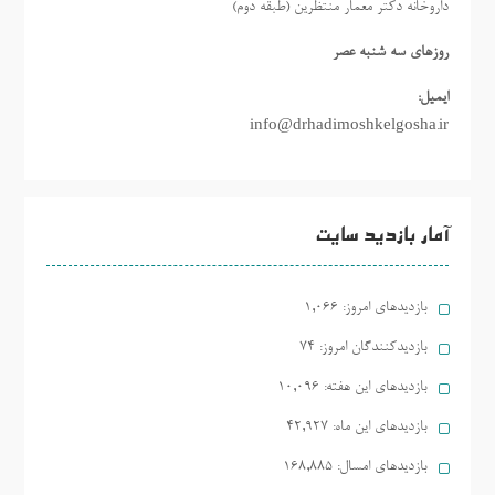
داروخانه دکتر معمار منتظرین (طبقه دوم)
روزهاي سه شنبه عصر
ایمیل:
info@drhadimoshkelgosha.ir
آمار بازدید سایت
بازدیدهای امروز:
1,066
بازدیدکنندگان امروز:
74
بازدیدهای این هفته:
10,096
بازدیدهای این ماه:
42,927
بازدیدهای امسال:
168,885