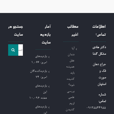
اطلاعات
مطالب
آمار
جستجو در
تماس:
اخیر
بازدید
سایت
سایت
جست
دکتر هادی
آیا
و
مشکل گشا
دندان
بازدیدهای
جو
عقل
امروز:
1,066
جراح دهان
همیشه
برای:
فک و
بازدیدکنندگان
باید
امروز:
74
صورت
کشیده
اصفهان
شود؟
بازدیدهای
بررسی
این
شماره
علمی
هفته:
10,096
تماس:
لزوم
بازدیدهای
09135544955
کشیدن
این