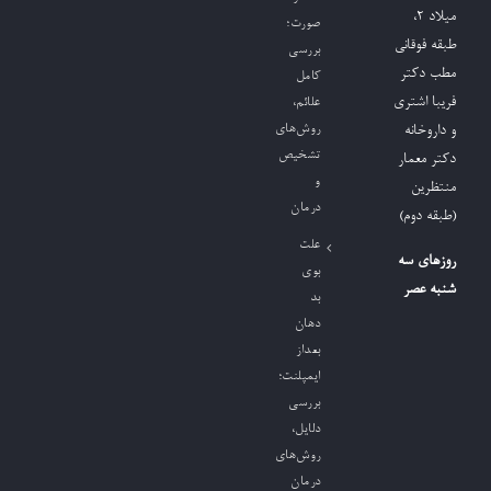
میلاد ٢،
صورت؛
طبقه فوقانی
بررسی
مطب دکتر
کامل
فریبا اشتری
علائم،
روش‌های
و داروخانه
تشخیص
دکتر معمار
و
منتظرین
درمان
(طبقه دوم)
علت
روزهای سه
بوی
شنبه عصر
بد
دهان
بعداز
ایمپلنت؛
بررسی
دلایل،
روش‌های
درمان