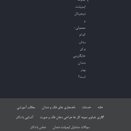
ایمپلنت
دیجیتال
و
معمولی؛
کدام
روش
برای
جایگزینی
دندان
بهتر
است؟
خانه
خدمات
ناهنجاری های فک و دندان
مطالب آموزشی
گالری تصاویر نمونه کار ها جراحی دهان فک و صورت
آشنایی با دکتر
سوالات متداول ایمپلنت دندان
تماس با دکتر