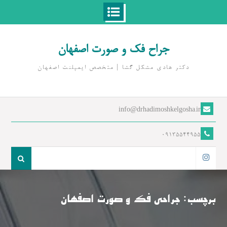
Ski
t
جراح فک و صورت اصفهان
conten
دکتر هادی مشکل گشا | متخصص ايمپلنت اصفهان
info@drhadimoshkelgosha.ir
09135544955
جست
و
اینستاگرام
جو
برای:
برچسب:
جراحی فک و صورت اصفهان