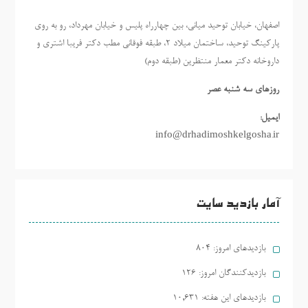
اصفهان، خیابان توحید میانی، بین چهارراه پلیس و خیابان مهرداد، رو به روی
پارکینگ توحید، ساختمان میلاد ٢، طبقه فوقانی مطب دکتر فریبا اشتری و
داروخانه دکتر معمار منتظرین (طبقه دوم)
روزهاي سه شنبه عصر
ایمیل:
info@drhadimoshkelgosha.ir
آمار بازدید سایت
بازدیدهای امروز:
804
بازدیدکنندگان امروز:
126
بازدیدهای این هفته:
10,631