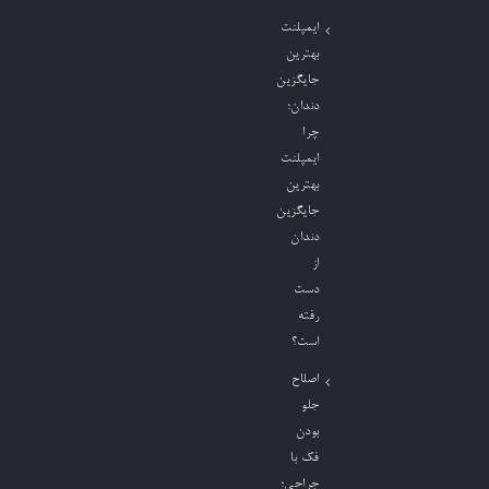
ایمپلنت
بهترین
جایگزین
دندان؛
چرا
ایمپلنت
بهترین
جایگزین
دندان
از
دست
رفته
است؟
اصلاح
جلو
بودن
فک با
جراحی؛