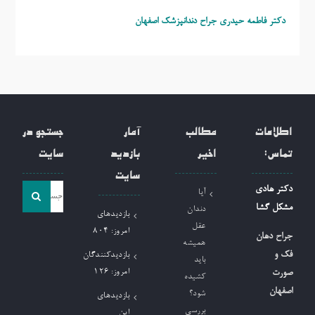
دکتر فاطمه حیدری
جراح دندانپزشک اصفهان
اطلاعات
مطالب
آمار
جستجو در
تماس:
اخیر
بازدید
سایت
سایت
جست
دکتر هادی
آیا
و
مشکل گشا
دندان
بازدیدهای
جو
عقل
امروز:
804
جراح دهان
همیشه
برای:
فک و
بازدیدکنندگان
باید
امروز:
126
صورت
کشیده
اصفهان
شود؟
بازدیدهای
بررسی
این