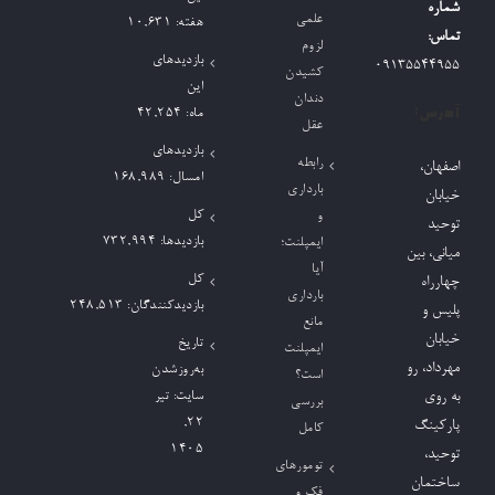
شماره
علمی
هفته:
10,631
تماس:
لزوم
بازدیدهای
09135544955
کشیدن
این
دندان
آدرس:
ماه:
42,254
عقل
بازدیدهای
رابطه
اصفهان،
امسال:
168,989
بارداری
خیابان
کل
و
توحید
بازدیدها:
732,994
ایمپلنت؛
میانی، بین
آیا
کل
چهارراه
بارداری
بازدیدکنند‌گان:
248,513
پلیس و
مانع
خیابان
تاریخ
ایمپلنت
مهرداد، رو
به‌روزشدن
است؟
به روی
سایت:
تیر
بررسی
۲۲,
پارکینگ
کامل
۱۴۰۵
توحید،
تومورهای
ساختمان
فک و