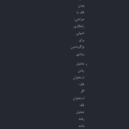
بودن
فک با
جراحی؛
راهکاری
اصولی
برای
بازگرداندن
زیبایی
تحلیل
رفتن
استخوان
فک؛
اگر
استخوان
فک
تحلیل
رفته
باشد