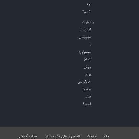
چه
کنیم؟
تفاوت
ایمپلنت
دیجیتال
و
معمولی؛
کدام
روش
برای
جایگزینی
دندان
بهتر
است؟
خانه
خدمات
ناهنجاری های فک و دندان
مطالب آموزشی