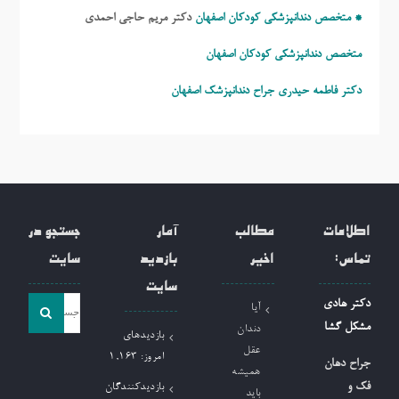
* متخصص دندانپزشکی کودکان اصفهان
دکتر مریم حاجی احمدی
متخصص دندانپزشکی کودکان اصفهان
دکتر فاطمه حیدری
جراح دندانپزشک اصفهان
اطلاعات
مطالب
آمار
جستجو در
تماس:
اخیر
بازدید
سایت
سایت
جست
دکتر هادی
آیا
و
مشکل گشا
دندان
بازدیدهای
جو
عقل
امروز:
1,163
جراح دهان
همیشه
برای:
فک و
بازدیدکنندگان
باید