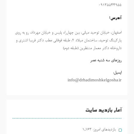
09135544955
آدرس:
اصفهان، خیابان توحید میانی، بین چهارراه پلیس و خیابان مهرداد، رو به روی
پارکینگ توحید، ساختمان میلاد ٢، طبقه فوقانی مطب دکتر فریبا اشتری و
داروخانه دکتر معمار منتظرین (طبقه دوم)
روزهاي سه شنبه عصر
ایمیل:
info@drhadimoshkelgosha.ir
آمار بازدید سایت
بازدیدهای امروز:
1,163