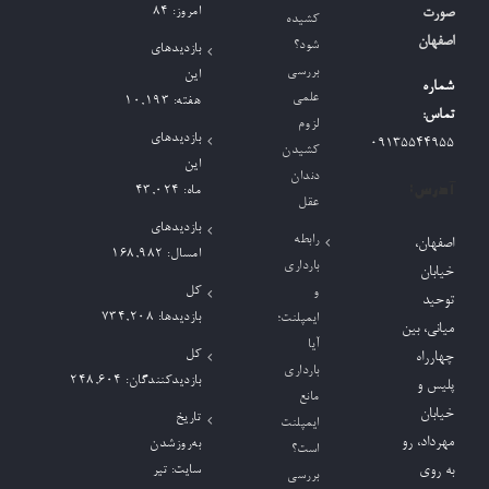
امروز:
84
صورت
کشیده
اصفهان
شود؟
بازدیدهای
بررسی
این
شماره
علمی
هفته:
10,193
تماس:
لزوم
بازدیدهای
09135544955
کشیدن
این
دندان
آدرس:
ماه:
43,024
عقل
بازدیدهای
رابطه
اصفهان،
امسال:
168,982
بارداری
خیابان
کل
و
توحید
بازدیدها:
734,208
ایمپلنت؛
میانی، بین
آیا
کل
چهارراه
بارداری
بازدیدکنند‌گان:
248,604
پلیس و
مانع
خیابان
تاریخ
ایمپلنت
مهرداد، رو
به‌روزشدن
است؟
به روی
سایت:
تیر
بررسی