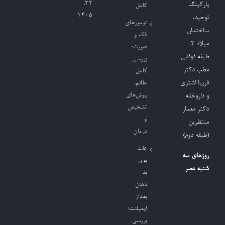
۲۲,
پارکینگ
کامل
۱۴۰۵
توحید،
تومورهای
ساختمان
فک و
میلاد ٢،
صورت؛
طبقه فوقانی
بررسی
مطب دکتر
کامل
فریبا اشتری
علائم،
روش‌های
و داروخانه
تشخیص
دکتر معمار
و
منتظرین
درمان
(طبقه دوم)
علت
روزهای سه
بوی
شنبه عصر
بد
دهان
بعداز
ایمپلنت؛
بررسی