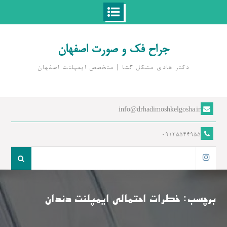
Ski
t
جراح فک و صورت اصفهان
conten
دکتر هادی مشکل گشا | متخصص ايمپلنت اصفهان
info@drhadimoshkelgosha.ir
09135544955
جست
و
اینستاگرام
جو
برای:
برچسب:
خطرات احتمالی ایمپلنت دندان