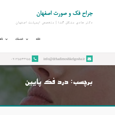
Ski
t
جراح فک و صورت اصفهان
conten
دکتر هادی مشکل گشا | متخصص ايمپلنت اصفهان
خانه
خدمات
ناه
09135544955
info@drhadimoshkelgosha.ir
برچسب:
درد فک پایین