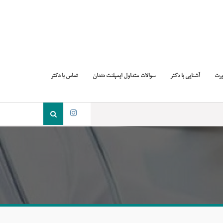
ورت
آشنایی با دکتر
سوالات متداول ایمپلنت دندان
تماس با دکتر
جست
و
اینستاگرام
جو
برای: