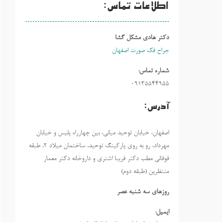
اطلاعات تماس:
دکتر هادی مشکل گشا
جراح فک صورت اصفهان
شماره تماس:
09135544955
آدرس:
اصفهان، خیابان توحید میانی، بین چهارراه پلیس و خیابان
مهرداد، رو به روی پارکینگ توحید، ساختمان میلاد ٢، طبقه
فوقانی مطب دکتر فریبا اشتری و داروخانه دکتر معمار
منتظرین (طبقه دوم)
روزهاي سه شنبه عصر
ایمیل: