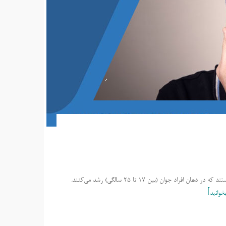
کشیدن دندان عقل چند روز درد دارد ؟ دندان‌های عقل، آخرین مجموعه دندان‌هایی هستند که در دهان افراد جوان (بین 17 تا 25 سالگی) رشد می‌کنند.
خوانید