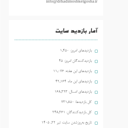
info@drhadimoshkelgosha.ir
آمار بازدید سایت
بازدیدهای امروز:
1,450
بازدیدکنندگان امروز:
45
بازدیدهای این هفته:
11,076
بازدیدهای این ماه:
42,164
بازدیدهای امسال:
168,393
کل بازدیدها:
731,850
کل بازدیدکنند‌گان:
248,361
تاریخ به‌روزشدن سایت:
تیر ۲۲, ۱۴۰۵