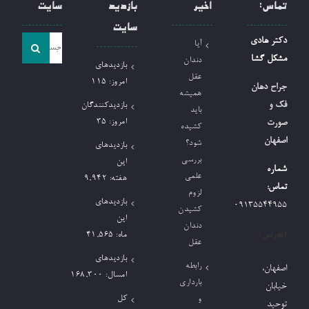
تماس:
اخیر
بازدید
سایت
سایت
جست
دکتر هادی
آیا
و
مشکل گشا
دندان
بازدیدهای
جو
عقل
امروز:
115
جراح دهان
همیشه
برای:
فک و
بازدیدکنندگان
باید
امروز:
35
صورت
کشیده
اصفهان
شود؟
بازدیدهای
بررسی
این
شماره
علمی
هفته:
9,942
تماس:
لزوم
بازدیدهای
09135544955
کشیدن
این
دندان
آدرس:
ماه:
41,565
عقل
بازدیدهای
رابطه
اصفهان،
امسال:
168,300
بارداری
خیابان
کل
و
توحید