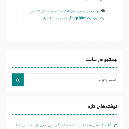
جراح دهان
,
درمان دیپ بایت
,
دکتر هادی مشکل گشا
,
دیپ
بایت
,
دیپ بایت (Deep bite)
,
فک و صورت اصفهان
جستجو در سایت
جست
و
جو
برای:
نوشته‌های تازه
آیا دندان عقل همیشه باید کشیده شود؟ بررسی علمی لزوم کشیدن دندان