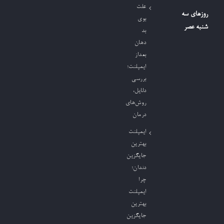
علت
روزهای سه
بوی
شنبه عصر
بد
دهان
بعداز
ایمپلنت؛
بررسی
دلایل،
روش‌های
درمان
ایمپلنت
بهترین
جایگزین
دندان؛
چرا
ایمپلنت
بهترین
جایگزین