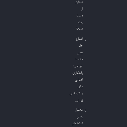
دندان
از
دست
رفته
است؟
اصلاح
جلو
بودن
فک با
جراحی؛
راهکاری
اصولی
برای
بازگرداندن
زیبایی
تحلیل
رفتن
استخوان