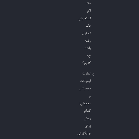
فک؛
اگر
استخوان
فک
تحلیل
رفته
باشد
چه
کنیم؟
تفاوت
ایمپلنت
دیجیتال
و
معمولی؛
کدام
روش
برای
جایگزینی