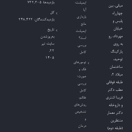
بازدیدها:
732,305
ایمپلنت؛
میانی، بین
آیا
کل
چهارراه
بارداری
بازدیدکنند‌گان:
248,422
پلیس و
مانع
خیابان
تاریخ
ایمپلنت
مهرداد، رو
به‌روزشدن
است؟
به روی
سایت:
تیر
بررسی
۲۲,
پارکینگ
کامل
۱۴۰۵
توحید،
تومورهای
ساختمان
فک و
میلاد ٢،
صورت؛
طبقه فوقانی
بررسی
مطب دکتر
کامل
فریبا اشتری
علائم،
روش‌های
و داروخانه
تشخیص
دکتر معمار
و
منتظرین
درمان
(طبقه دوم)