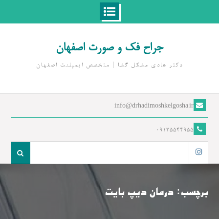
Ski
t
جراح فک و صورت اصفهان
conten
دکتر هادی مشکل گشا | متخصص ايمپلنت اصفهان
info@drhadimoshkelgosha.ir
09135544955
جست
و
اینستاگرام
جو
برای:
برچسب:
درمان دیپ بایت