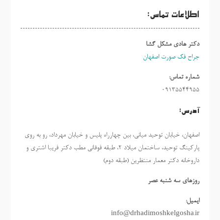
اطلاعات تماس:
دکتر هادی مشکل گشا
جراح فک صورت اصفهان
شماره تماس:
09135544955
آدرس:
اصفهان، خیابان توحید میانی، بین چهارراه پلیس و خیابان مهرداد، رو به روی
پارکینگ توحید، ساختمان میلاد ٢، طبقه فوقانی مطب دکتر فریبا اشتری و
داروخانه دکتر معمار منتظرین (طبقه دوم)
روزهاي سه شنبه عصر
ایمیل:
info@drhadimoshkelgosha.ir