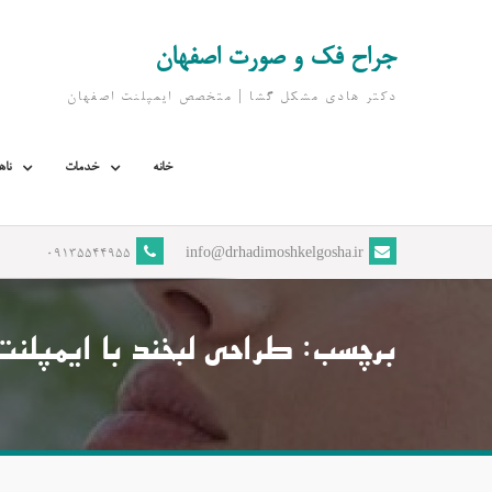
Ski
t
جراح فک و صورت اصفهان
conten
دکتر هادی مشکل گشا | متخصص ايمپلنت اصفهان
خانه
خدمات
ناه
09135544955
info@drhadimoshkelgosha.ir
برچسب:
طراحی لبخند با ایمپلنت