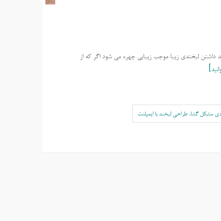
شید داشتن لبخندی زیبا موجب زیبایی چهره می شود اگر که از
انید
دی مشکل گشا
,
طراحی لبخند با ایمپلنت