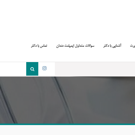
ورت
آشنایی با دکتر
سوالات متداول ایمپلنت دندان
تماس با دکتر
جست
و
اینستاگرام
جو
برای: