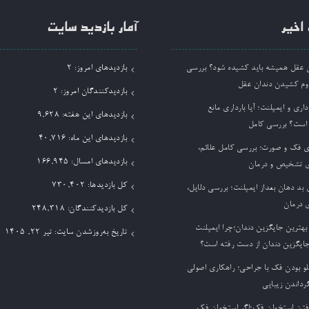
اخیر
آمار بازدید سایت
ان عقل همیشه باید کشیده شود؟ بررسی
بازدیدهای امروز:
2
وم کشیدن دندان عقل
بازدیدکنندگان امروز:
2
داری و ایمپلنت؛ آیا بارداری مانع
بازدیدهای این هفته:
9,628
 است؟ بررسی کامل
بازدیدهای این ماه:
40,716
ی فک و صورت؛ بررسی کامل علائم،
بازدیدهای امسال:
166,945
 تشخیص و درمان
کل بازدیدها:
730,402
بد دهان بعداز ایمپلنت؛ بررسی دلایل،
 درمان
کل بازدیدکنند‌گان:
248,318
بهترین جایگزین دندان؛چرا ایمپلنت
تاریخ به‌روزشدن سایت:
تیر ۲۲, ۱۴۰۵
جایگزین دندان از دست رفته است؟
لو بودن فک با جراحی؛ راهکاری اصولی
گرداندن زیبایی
فتن استخوان فک؛اگر استخوان فک