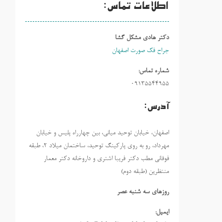
اطلاعات تماس:
دکتر هادی مشکل گشا
جراح فک صورت اصفهان
شماره تماس:
09135544955
آدرس:
اصفهان، خیابان توحید میانی، بین چهارراه پلیس و خیابان
مهرداد، رو به روی پارکینگ توحید، ساختمان میلاد ٢، طبقه
فوقانی مطب دکتر فریبا اشتری و داروخانه دکتر معمار
منتظرین (طبقه دوم)
روزهاي سه شنبه عصر
ایمیل: