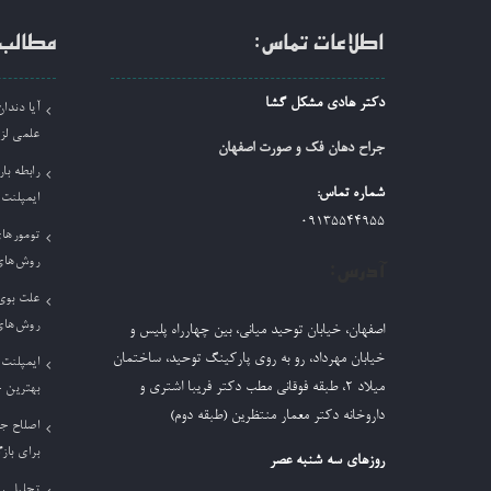
اطلاعات تماس:
مطالب 
دکتر هادی مشکل گشا
آیا دند
علمی لز
جراح دهان فک و صورت اصفهان
رابطه بار
شماره تماس:
ایمپلنت
09135544955
تومورها
روش‌های
آدرس:
علت بوی 
روش‌های
اصفهان، خیابان توحید میانی، بین چهارراه پلیس و
خیابان مهرداد، رو به روی پارکینگ توحید، ساختمان
ایمپلنت 
میلاد ٢، طبقه فوقانی مطب دکتر فریبا اشتری و
بهترین 
داروخانه دکتر معمار منتظرین (طبقه دوم)
اصلاح ج
برای باز
روزهای سه شنبه عصر
تحلیل ر