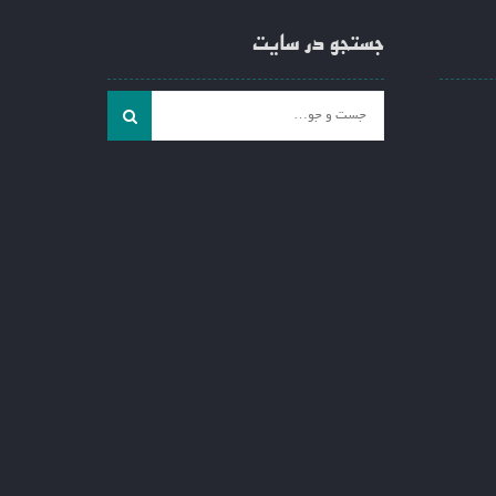
جستجو در سایت
جست
و
جو
برای: