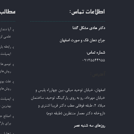
اطلاعات تماس:
مطالب 
دکتر هادی مشکل گشا
آیا دند
علمی لز
جراح دهان فک و صورت اصفهان
رابطه بار
شماره تماس:
ایمپلنت
09135544955
تومورها
روش‌های
آدرس:
علت بوی 
روش‌های
اصفهان، خیابان توحید میانی، بین چهارراه پلیس و
خیابان مهرداد، رو به روی پارکینگ توحید، ساختمان
ایمپلنت 
میلاد ٢، طبقه فوقانی مطب دکتر فریبا اشتری و
بهترین 
داروخانه دکتر معمار منتظرین (طبقه دوم)
اصلاح ج
برای باز
روزهای سه شنبه عصر
تحلیل ر