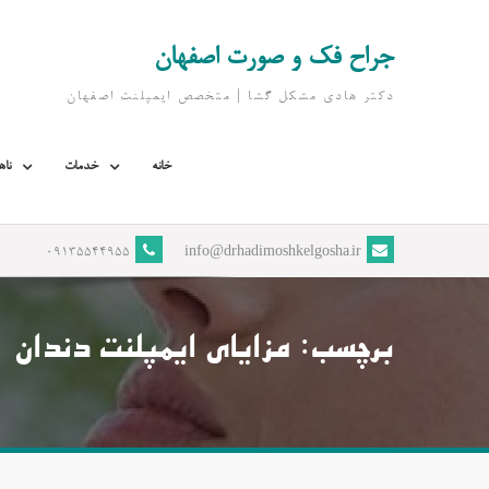
Ski
t
جراح فک و صورت اصفهان
conten
دکتر هادی مشکل گشا | متخصص ايمپلنت اصفهان
خانه
خدمات
ناه
09135544955
info@drhadimoshkelgosha.ir
برچسب:
مزایای ایمپلنت دندان