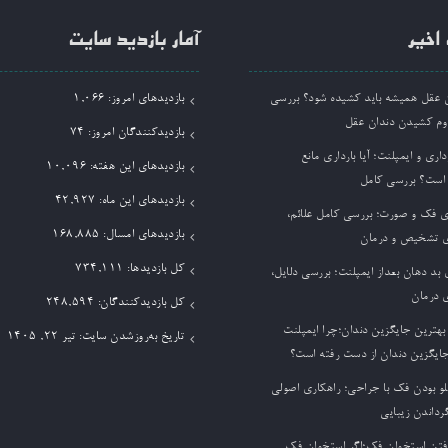
اخیر
آمار بازدید سایت
ان عقل همیشه باید کشیده شود؟ بررسی
بازدیدهای امروز:
1,066
وم کشیدن دندان عقل
بازدیدکنندگان امروز:
74
داری و ایمپلنت؛ آیا بارداری مانع
بازدیدهای این هفته:
10,096
 است؟ بررسی کامل
بازدیدهای این ماه:
42,927
ی فک و صورت؛ بررسی کامل علائم،
بازدیدهای امسال:
168,885
 تشخیص و درمان
کل بازدیدها:
734,111
بد دهان بعداز ایمپلنت؛ بررسی دلایل،
 درمان
کل بازدیدکنند‌گان:
248,594
بهترین جایگزین دندان؛چرا ایمپلنت
تاریخ به‌روزشدن سایت:
تیر ۲۲, ۱۴۰۵
جایگزین دندان از دست رفته است؟
لو بودن فک با جراحی؛ راهکاری اصولی
گرداندن زیبایی
فتن استخوان فک؛اگر استخوان فک