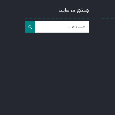
جستجو در سایت
جست
و
جو
برای: