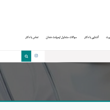
ورت
آشنایی با دکتر
سوالات متداول ایمپلنت دندان
تماس با دکتر
جست
و
اینستاگرام
جو
برای: