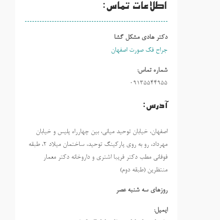
اطلاعات تماس:
دکتر هادی مشکل گشا
جراح فک صورت اصفهان
شماره تماس:
09135544955
آدرس:
اصفهان، خیابان توحید میانی، بین چهارراه پلیس و خیابان
مهرداد، رو به روی پارکینگ توحید، ساختمان میلاد ٢، طبقه
فوقانی مطب دکتر فریبا اشتری و داروخانه دکتر معمار
منتظرین (طبقه دوم)
روزهاي سه شنبه عصر
ایمیل: