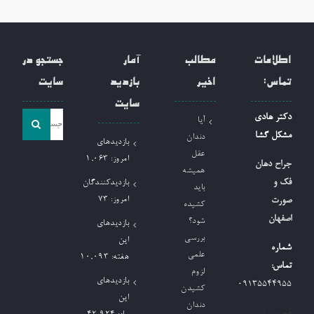
اطلاعات
مطالب
آمار
جستجو در
تماس:
اخیر
بازدید
سایت
سایت
جست
دکتر هادی
آیا
و
مشکل گشا
دندان
بازدیدهای
جو
عقل
امروز:
1,063
جراح دهان
همیشه
برای:
فک و
بازدیدکنندگان
باید
امروز:
73
صورت
کشیده
اصفهان
شود؟
بازدیدهای
بررسی
این
شماره
علمی
هفته:
10,093
تماس:
لزوم
بازدیدهای
09135544955
کشیدن
این
دندان