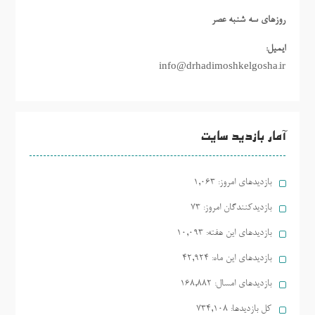
روزهاي سه شنبه عصر
ایمیل:
info@drhadimoshkelgosha.ir
آمار بازدید سایت
بازدیدهای امروز:
1,063
بازدیدکنندگان امروز:
73
بازدیدهای این هفته:
10,093
بازدیدهای این ماه:
42,924
بازدیدهای امسال:
168,882
کل بازدیدها:
734,108