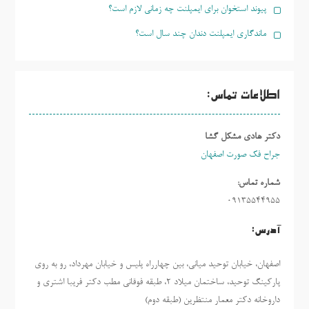
پیوند استخوان برای ایمپلنت چه زمانی لازم است؟
ماندگاری ایمپلنت دندان چند سال است؟
اطلاعات تماس:
دکتر هادی مشکل گشا
جراح فک صورت اصفهان
شماره تماس:
09135544955
آدرس:
اصفهان، خیابان توحید میانی، بین چهارراه پلیس و خیابان مهرداد، رو به روی
پارکینگ توحید، ساختمان میلاد ٢، طبقه فوقانی مطب دکتر فریبا اشتری و
داروخانه دکتر معمار منتظرین (طبقه دوم)