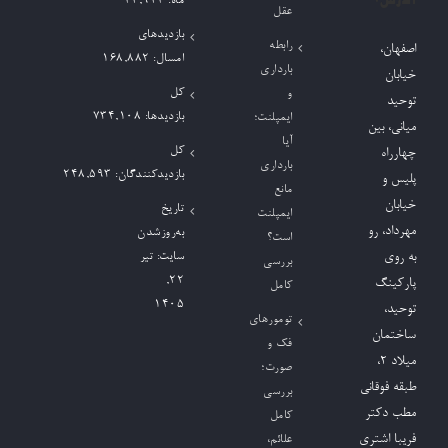
آدرس:
ماه:
42,924
عقل
بازدیدهای
رابطه
اصفهان،
امسال:
168,882
بارداری
خیابان
کل
و
توحید
بازدیدها:
734,108
ایمپلنت؛
میانی، بین
آیا
کل
چهارراه
بارداری
بازدیدکنند‌گان:
248,593
پلیس و
مانع
خیابان
تاریخ
ایمپلنت
مهرداد، رو
به‌روزشدن
است؟
به روی
سایت:
تیر
بررسی
۲۲,
پارکینگ
کامل
۱۴۰۵
توحید،
تومورهای
ساختمان
فک و
میلاد ٢،
صورت؛
طبقه فوقانی
بررسی
مطب دکتر
کامل
فریبا اشتری
علائم،