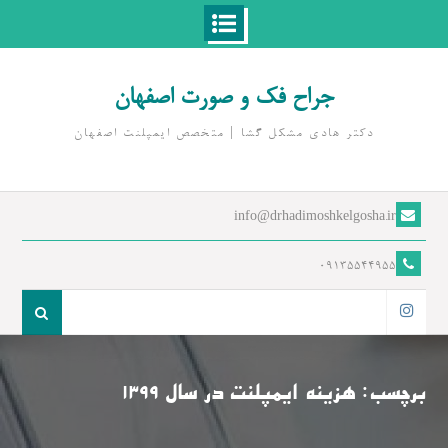
Ski
t
جراح فک و صورت اصفهان
conten
دکتر هادی مشکل گشا | متخصص ايمپلنت اصفهان
info@drhadimoshkelgosha.ir
09135544955
جست
و
اینستاگرام
جو
برای:
برچسب:
هزینه ایمپلنت در سال 1399