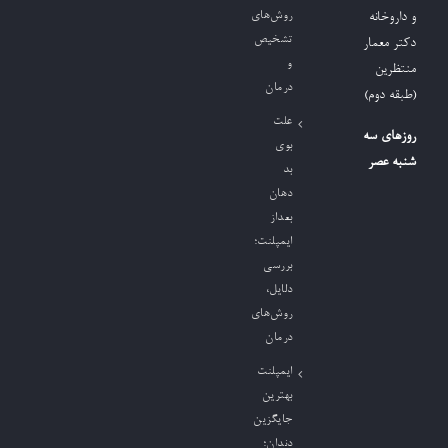
روش‌های
و داروخانه
تشخیص
دکتر معمار
و
منتظرین
درمان
(طبقه دوم)
علت
روزهای سه
بوی
شنبه عصر
بد
دهان
بعداز
ایمپلنت؛
بررسی
دلایل،
روش‌های
درمان
ایمپلنت
بهترین
جایگزین
دندان؛