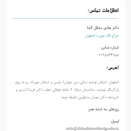
اطلاعات تماس:
دکتر هادی مشکل گشا
جراح فک صورت اصفهان
شماره تماس:
09135544955
آدرس:
اصفهان، خیابان توحید میانی، بین چهارراه پلیس و خیابان مهرداد، رو به روی
پارکینگ توحید، ساختمان میلاد ٢، طبقه فوقانی مطب دکتر فریبا اشتری و
داروخانه دکتر معمار منتظرین (طبقه دوم)
روزهاي سه شنبه عصر
ایمیل:
info@drhadimoshkelgosha.ir