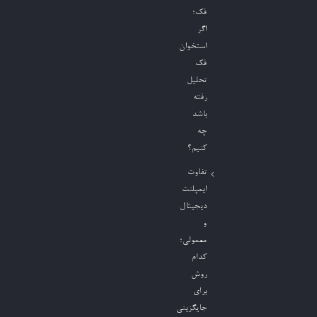
فک؛
اگر
استخوان
فک
تحلیل
رفته
باشد
چه
کنیم؟
تفاوت
ایمپلنت
دیجیتال
و
معمولی؛
کدام
روش
برای
جایگزینی