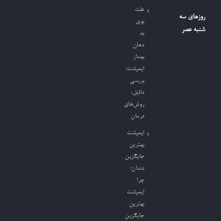
علت
روزهای سه
بوی
شنبه عصر
بد
دهان
بعداز
ایمپلنت؛
بررسی
دلایل،
روش‌های
درمان
ایمپلنت
بهترین
جایگزین
دندان؛
چرا
ایمپلنت
بهترین
جایگزین