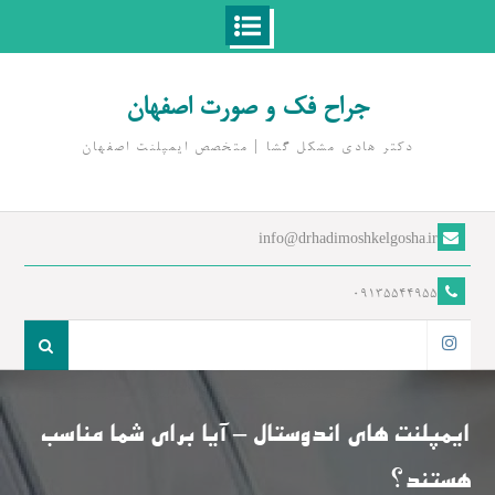
Ski
t
جراح فک و صورت اصفهان
conten
دکتر هادی مشکل گشا | متخصص ايمپلنت اصفهان
info@drhadimoshkelgosha.ir
09135544955
جست
و
اینستاگرام
جو
برای:
ایمپلنت های اندوستال – آیا برای شما مناسب
هستند؟