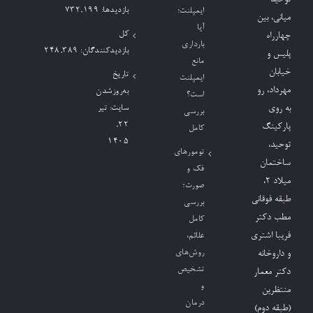
بازدیدها:
732,199
ایمپلنت؛
میانی، بین
آیا
کل
چهارراه
بارداری
بازدیدکنند‌گان:
248,389
پلیس و
مانع
خیابان
تاریخ
ایمپلنت
مهرداد، رو
به‌روزشدن
است؟
به روی
سایت:
تیر
بررسی
۲۲,
پارکینگ
کامل
۱۴۰۵
توحید،
تومورهای
ساختمان
فک و
میلاد ٢،
صورت؛
طبقه فوقانی
بررسی
مطب دکتر
کامل
فریبا اشتری
علائم،
روش‌های
و داروخانه
تشخیص
دکتر معمار
و
منتظرین
درمان
(طبقه دوم)