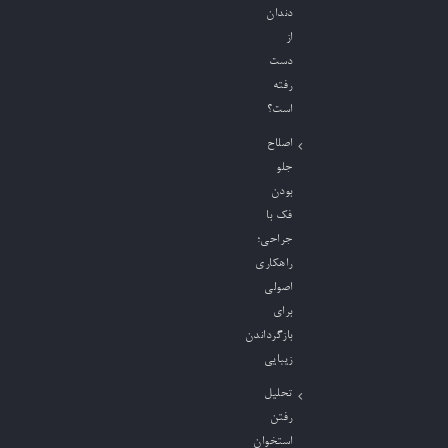
دندان
از
دست
رفته
است؟
اصلاح
جلو
بودن
فک با
جراحی؛
راهکاری
اصولی
برای
بازگرداندن
زیبایی
تحلیل
رفتن
استخوان