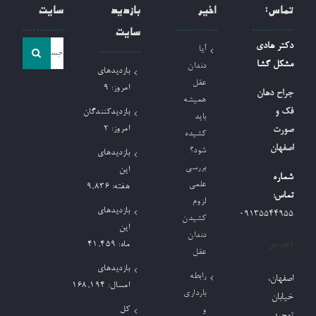
تماس:
اخیر
بازدید
سایت
سایت
جست
دکتر هادی
آیا
و
مشکل گشا
دندان
بازدیدهای
جو
عقل
امروز:
9
جراح دهان
همیشه
برای:
فک و
بازدیدکنندگان
باید
امروز:
2
صورت
کشیده
اصفهان
شود؟
بازدیدهای
بررسی
این
شماره
علمی
هفته:
9,836
تماس:
لزوم
بازدیدهای
09135544955
کشیدن
این
دندان
آدرس:
ماه:
41,459
عقل
بازدیدهای
رابطه
اصفهان،
امسال:
168,194
بارداری
خیابان
کل
و
توحید