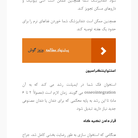
شود. دندانپزشک شما همچنین ممکن است آنتی بیوتیک و
داروهای مسکن تجویز کند.
همچنین ممکن است دندانپزشک شما خوردن غذاهای نرم را برای
حدود یک هفته توصیه کند.
پیشنهاد مطالعه
وزوز گوش
استئواینتگراسیون
استخوان فک شما در ایمپلنت رشد می کند که به آن
osseointegration می گویند. زمان لازم است (معمولاً 2 تا 6
ماه) تا این رشد به پایه محکمی که برای دندان یا دندان مصنوعی
جدید نیاز دارید تبدیل شود.
قرار دادن تکیه گاه
هنگامی که استخوان سازی به طور رضایت بخشی کامل شد، جراح