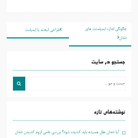
راهبری
چگونگی اندازه ایمپلمنت های
طراحی لبخند با ایمپلنت
نوشته
دندان
جستجو در سایت
جست
و
جو
برای:
نوشته‌های تازه
آیا دندان عقل همیشه باید کشیده شود؟ بررسی علمی لزوم کشیدن دندان