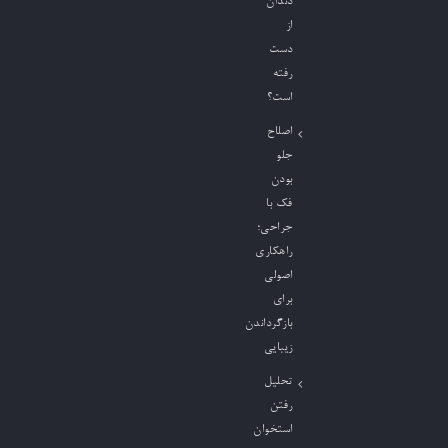
دندان
از
دست
رفته
است؟
اصلاح
جلو
بودن
فک با
جراحی؛
راهکاری
اصولی
برای
بازگرداندن
زیبایی
تحلیل
رفتن
استخوان