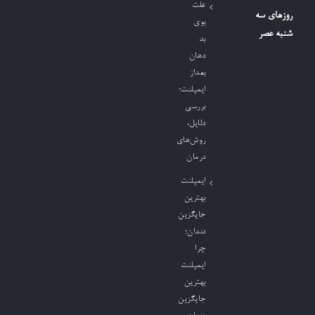
علت
روزهای سه
بوی
شنبه عصر
بد
دهان
بعداز
ایمپلنت؛
بررسی
دلایل،
روش‌های
درمان
ایمپلنت
بهترین
جایگزین
دندان؛
چرا
ایمپلنت
بهترین
جایگزین