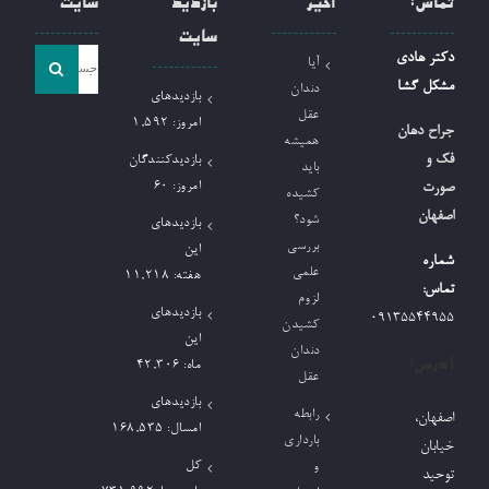
تماس:
اخیر
بازدید
سایت
سایت
جست
دکتر هادی
آیا
و
مشکل گشا
دندان
بازدیدهای
جو
عقل
امروز:
1,592
جراح دهان
همیشه
برای:
فک و
بازدیدکنندگان
باید
امروز:
60
صورت
کشیده
اصفهان
شود؟
بازدیدهای
بررسی
این
شماره
علمی
هفته:
11,218
تماس:
لزوم
بازدیدهای
09135544955
کشیدن
این
دندان
آدرس:
ماه:
42,306
عقل
بازدیدهای
رابطه
اصفهان،
امسال:
168,535
بارداری
خیابان
کل
و
توحید