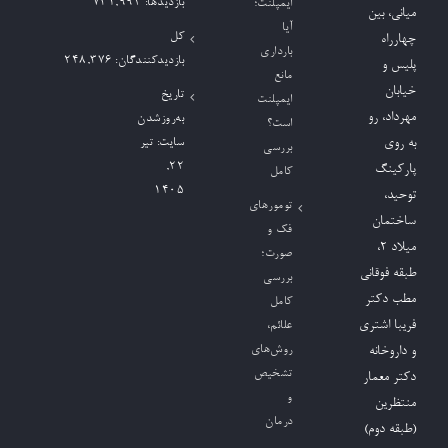
بازدیدها:
731,992
ایمپلنت؛
میانی، بین
آیا
کل
چهارراه
بارداری
بازدیدکنند‌گان:
248,376
پلیس و
مانع
خیابان
تاریخ
ایمپلنت
مهرداد، رو
به‌روزشدن
است؟
به روی
سایت:
تیر
بررسی
۲۲,
پارکینگ
کامل
۱۴۰۵
توحید،
تومورهای
ساختمان
فک و
میلاد ٢،
صورت؛
طبقه فوقانی
بررسی
مطب دکتر
کامل
فریبا اشتری
علائم،
روش‌های
و داروخانه
تشخیص
دکتر معمار
و
منتظرین
درمان
(طبقه دوم)