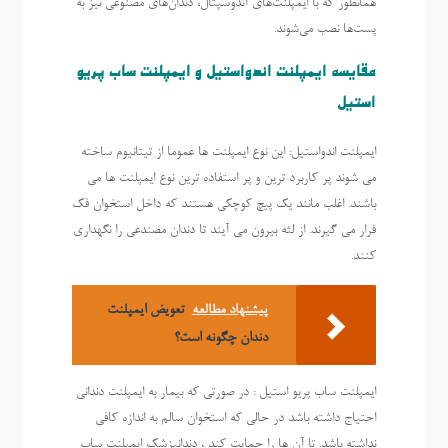
همانطور که با ایمپلنت‌های آندوسپتال، دندان‌های مصنوعی نیز به
پست‌ها نصب می‌شوند.
مقایسه ایمپلنت اندواستیل و ایمپلنت ساب پریو
استیل
ایمپلنت اندواستیل: این نوع ایمپلنت ها عموما از تیتانیوم ساخته
می شوند پر کاربرد ترین و پر استفاده ترین نوع ایمپلنت ها می
باشند. اغلب مانند یک پیچ کوچکی هستند که داخل استخوان فک
قرار می گیرند. از لثه بیرون می آیند تا دندان مصندعی را نگهداری
کنند.
پیشنهاد مطالعه
تعویض ایمپلنت
دندان چگونه است؟
ایمپلنت ساب پریو استیل : در صورتی که بیمار به ایمپلنت دندانی
احتیاج داشته باشد در حالی که استخوان سالم به اندازه کافی
نداشته باشد. تا آن ها را حمایت کند ، دندانپزشک ایمپلنت ساب