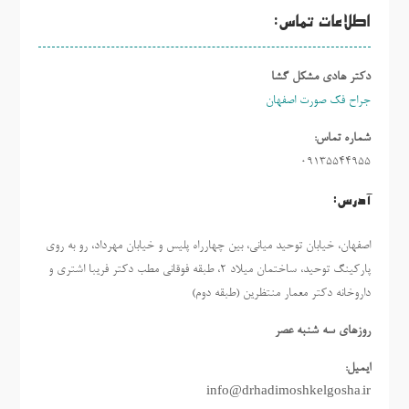
اطلاعات تماس:
دکتر هادی مشکل گشا
جراح فک صورت اصفهان
شماره تماس:
09135544955
آدرس:
اصفهان، خیابان توحید میانی، بین چهارراه پلیس و خیابان مهرداد، رو به روی
پارکینگ توحید، ساختمان میلاد ٢، طبقه فوقانی مطب دکتر فریبا اشتری و
داروخانه دکتر معمار منتظرین (طبقه دوم)
روزهاي سه شنبه عصر
ایمیل:
info@drhadimoshkelgosha.ir