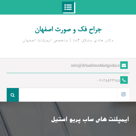
Ski
t
جراح فک و صورت اصفهان
conten
دکتر هادی مشکل گشا | متخصص ايمپلنت اصفهان
info@drhadimoshkelgosha.ir
09135544955
جست
و
اینستاگرام
جو
برای:
ایمپلنت های ساب پریو استیل