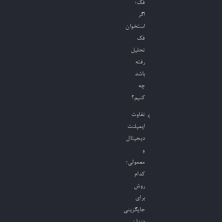
فک؛
اگر
استخوان
فک
تحلیل
رفته
باشد
چه
کنیم؟
تفاوت
ایمپلنت
دیجیتال
و
معمولی؛
کدام
روش
برای
جایگزینی
دندان