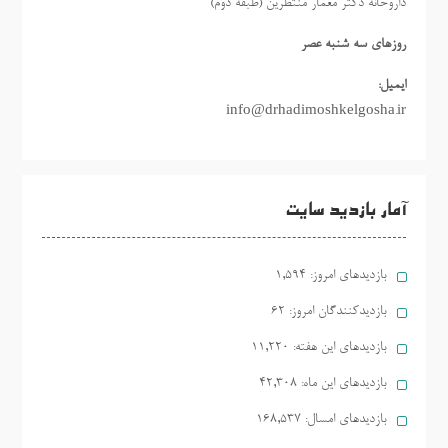
داروخانه دکتر معمار منتظرین (طبقه دوم)
روزهاي سه شنبه عصر
ایمیل:
info@drhadimoshkelgosha.ir
آمار بازدید سایت
بازدیدهای امروز:
1,594
بازدیدکنندگان امروز:
62
بازدیدهای این هفته:
11,220
بازدیدهای این ماه:
42,308
بازدیدهای امسال:
168,537