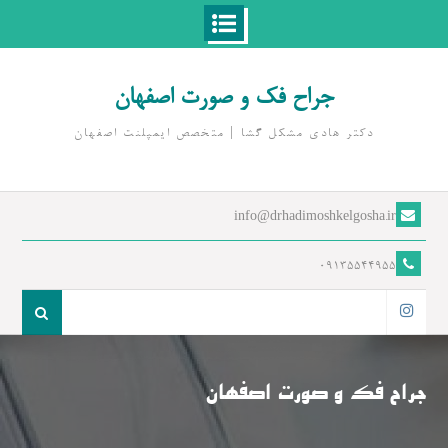
Ski
t
جراح فک و صورت اصفهان
conten
دکتر هادی مشکل گشا | متخصص ايمپلنت اصفهان
info@drhadimoshkelgosha.ir
09135544955
جست
و
اینستاگرام
جو
برای:
جراح فک و صورت اصفهان