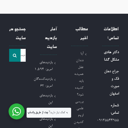
اطلاعات
مطالب
آمار
جستجو در
تماس:
اخیر
بازدید
سایت
سایت
جست
دکتر هادی
آیا
و
مشکل گشا
دندان
بازدیدهای
جو
عقل
امروز:
1,594
جراح دهان
همیشه
برای:
فک و
بازدیدکنندگان
باید
امروز:
62
صورت
کشیده
اصفهان
شود؟
بازدیدهای
بررسی
این
شماره
علمی
هفته:
11,220
به کمک نیاز دارید?
چت از طریق واتساپ
تماس:
لزوم
بازدیدهای
09135544955
کشیدن
این