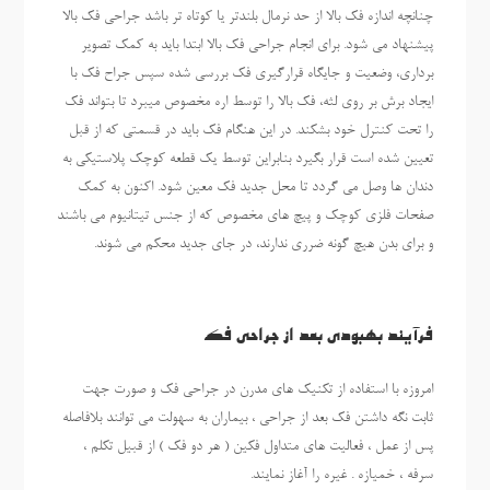
چنانچه اندازه فک بالا از حد نرمال بلندتر یا کوتاه تر باشد جراحی فک بالا
پیشنهاد می شود. برای انجام جراحی فک بالا ابتدا باید به کمک تصویر
برداری، وضعیت و جایگاه قرارگیری فک بررسی شده سپس جراح فک با
ایجاد برش بر روی لثه، فک بالا را توسط اره مخصوص میبرد تا بتواند فک
را تحت کنترل خود بشکند. در این هنگام فک باید در قسمتی که از قبل
تعیین شده است قرار بگیرد بنابراین توسط یک قطعه کوچک پلاستیکی به
دندان ها وصل می گردد تا محل جدید فک معین شود. اکنون به کمک
صفحات فلزی کوچک و پیچ های مخصوص که از جنس تیتانیوم می باشند
و برای بدن هیچ گونه ضرری ندارند، در جای جدید محکم می شوند.
فرآیند بهبودی بعد از جراحی فک
امروزه با استفاده از تکنیک های مدرن در جراحی فک و صورت جهت
ثابت نگه داشتن فک بعد از جراحی ، بیماران به سهولت می توانند بلافاصله
پس از عمل ، فعالیت های متداول فکین ( هر دو فک ) از قبیل تکلم ،
سرفه ، خمیازه . غیره را آغاز نمایند.