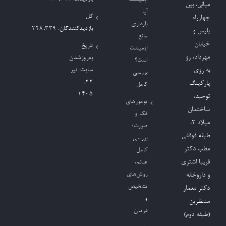
میانی، بین
آیا
کل
چهارراه
بارداری
بازدیدکنند‌گان:
248,339
پلیس و
مانع
خیابان
تاریخ
ایمپلنت
مهرداد، رو
به‌روزشدن
است؟
به روی
سایت:
تیر
بررسی
۲۲,
پارکینگ
کامل
۱۴۰۵
توحید،
تومورهای
ساختمان
فک و
میلاد ٢،
صورت؛
طبقه فوقانی
بررسی
مطب دکتر
کامل
فریبا اشتری
علائم،
روش‌های
و داروخانه
تشخیص
دکتر معمار
و
منتظرین
درمان
(طبقه دوم)