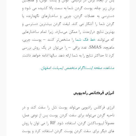
پس از ایجاد برش در نزدیکی گوش و پشت گوش، و همچنین
برش زیر چانه، پوست گردن شما به سمت بالا کشیده می شود و
دسترسی به عضلات گردن، چربی و ساختارهای نگهدارنده یا
گردن شما را آشکار می کند. لیفت گردن بیشترین دسترسی و
بهترین نتایج درازمدت را ممکن می‌سازد، زیرا تمام ساختارهایی
که می‌توانند
خط فک شما
را مشخص‌تر کنند – پوست، چربی،
ماهیچه، SMAS، غدد بزاقی – را می‌توان در یک روش بررسی
کرد تا حداکثر نتایج را به شما ارائه دهد. سالها ادامه خواهد داشت.
مشاهده صفحه اینستاگرام متخصص ایمپلنت اصفهان
.
انرژی فرکانس رادیویی
انرژی فرکانس رادیویی می‌تواند پوست شل را سفت کند و در
ناحیه گردن می‌تواند برای سفت کردن پوست پس از نوعی عمل،
معمولاً لیپوساکشن گردن، استفاده شود. RF را می توان با روش
های دیگر برای سفت کردن پوست گردن استفاده کرد و پوست