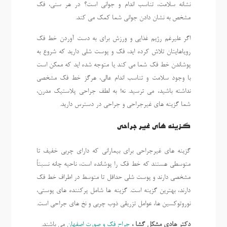
نشانه سلامت، تناسب اندام و جوانی است؟ در هر سنی، فک
مشخص به نشان دادن جوانی شما کمک می کند.
اگر علیرغم رژیم غذایی و ورزش برای به دست آوردن خط فک
رویاهایتان تلاش کرده اید، فک و پوست شلی دارید که شروع به
پوشاندن خط فک شما می کند یا متوجه شده اید که ممکن است
با وجود سلامت و تناسب اندام عالی، هرگز خط فک مشخصی
نداشته باشید، می ترسید. نه! به لطف جراحی پلاستیک مدرن،
شما گزینه های غیرجراحی و جراحی در دسترس دارید.
گزینه های غیر جراحی
گزینه های غیرجراحی برای بیمارانی که دارای چربی خفیف تا
متوسطی هستند که خط فک را پوشانده است، ناحیه چانه نسبتاً
مشخصی دارند و پوست شلی حداقل تا متوسط در اطراف خط فک
دارند، بهترین گزینه است. گزینه ها شامل پرکننده های پوستی،
نوروتوکسین ها، عوامل تزریقی ذوب چربی و نخ های جراحی است.
دکتر هادی مشکل گشا ،
جراح فک و صورت اصفهان
می باشند.