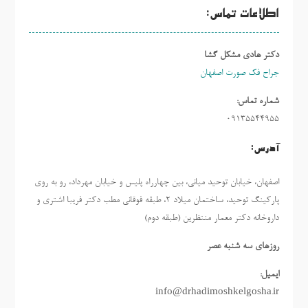
اطلاعات تماس:
دکتر هادی مشکل گشا
جراح فک صورت اصفهان
شماره تماس:
09135544955
آدرس:
اصفهان، خیابان توحید میانی، بین چهارراه پلیس و خیابان مهرداد، رو به روی
پارکینگ توحید، ساختمان میلاد ٢، طبقه فوقانی مطب دکتر فریبا اشتری و
داروخانه دکتر معمار منتظرین (طبقه دوم)
روزهاي سه شنبه عصر
ایمیل:
info@drhadimoshkelgosha.ir