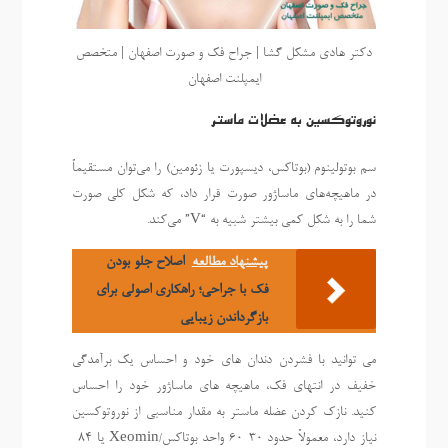
دکتر هادی مشکل گشا | جراح فک و صورت اصفهان | متخصص
ایمپلنت اصفهان
نوروتوکسین به عضلات ماستر
سم بوتولینوم (بوتاکس، دیسپورت یا زئومین) را می‌توان مستقیماً
در ماهیچه‌های ماساژور صورت قرار داد، که شکل کلی صورت
شما را به شکل کمی بیشتر شبیه به “V” می‌کند.
پیشنهاد مطالعه
اصلاح جلو بودن
فک با جراحی؛ راهکاری اصولی برای
بازگرداندن زیبایی
می توانید با فشردن دندان های خود و احساس یک برآمدگی
خفیف در انتهای فک، ماهیچه های ماساژور خود را احساس
کنید. نازک کردن عضله ماستر به مقدار مناسبی از نوروتوکسین
نیاز دارد، معمولاً حدود 30-60 واحد بوتاکس/Xeomin یا 84-