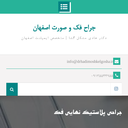
Ski
t
جراح فک و صورت اصفهان
conten
دکتر هادی مشکل گشا | متخصص ايمپلنت اصفهان
info@drhadimoshkelgosha.ir
09135544955
جست
و
اینستاگرام
جو
برای:
جراحی پلاستیک نهایی فک