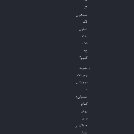
فک؛
اگر
استخوان
فک
تحلیل
رفته
باشد
چه
کنیم؟
تفاوت
ایمپلنت
دیجیتال
و
معمولی؛
کدام
روش
برای
جایگزینی
دندان