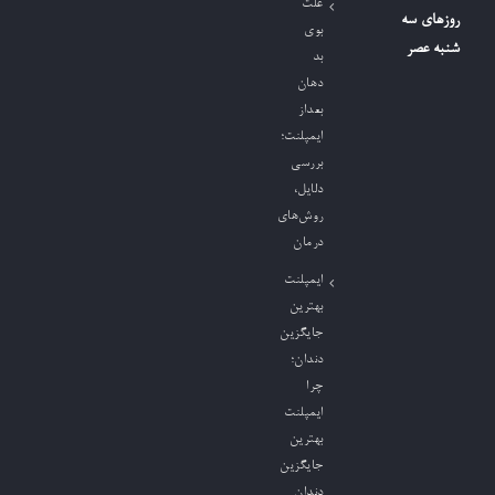
علت
روزهای سه
بوی
شنبه عصر
بد
دهان
بعداز
ایمپلنت؛
بررسی
دلایل،
روش‌های
درمان
ایمپلنت
بهترین
جایگزین
دندان؛
چرا
ایمپلنت
بهترین
جایگزین
دندان