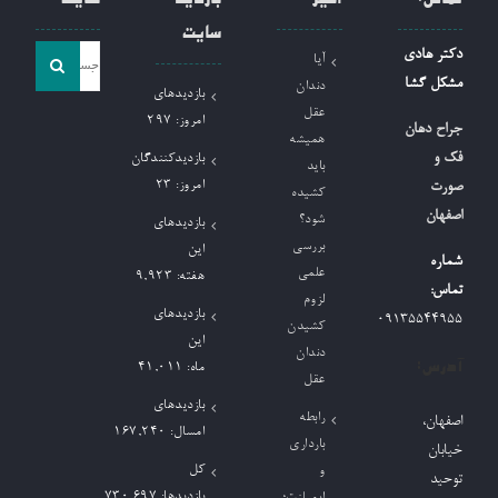
سایت
جست
دکتر هادی
آیا
و
مشکل گشا
دندان
بازدیدهای
جو
عقل
امروز:
297
جراح دهان
همیشه
برای:
فک و
بازدیدکنندگان
باید
امروز:
23
صورت
کشیده
اصفهان
شود؟
بازدیدهای
بررسی
این
شماره
علمی
هفته:
9,923
تماس:
لزوم
بازدیدهای
09135544955
کشیدن
این
دندان
آدرس:
ماه:
41,011
عقل
بازدیدهای
رابطه
اصفهان،
امسال:
167,240
بارداری
خیابان
کل
و
توحید
بازدیدها:
730,697
ایمپلنت؛