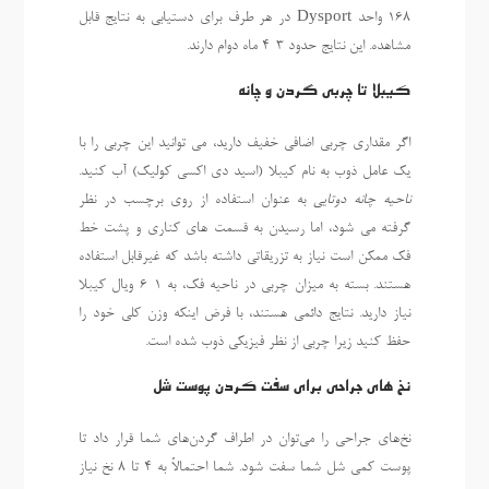
168 واحد Dysport در هر طرف برای دستیابی به نتایج قابل
مشاهده. این نتایج حدود 3-4 ماه دوام دارند.
کیبلا تا چربی گردن و چانه
اگر مقداری چربی اضافی خفیف دارید، می توانید این چربی را با
یک عامل ذوب به نام کیبلا (اسید دی اکسی کولیک) آب کنید.
ناحیه چانه دوتایی
به عنوان استفاده از روی برچسب در نظر
گرفته می شود، اما رسیدن به قسمت های کناری و پشت خط
فک ممکن است نیاز به تزریقاتی داشته باشد که غیرقابل استفاده
هستند. بسته به میزان چربی در ناحیه فک، به 1-6 ویال کیبلا
نیاز دارید. نتایج دائمی هستند، با فرض اینکه وزن کلی خود را
حفظ کنید زیرا چربی از نظر فیزیکی ذوب شده است.
نخ های جراحی برای سفت کردن پوست شل
نخ‌های جراحی را می‌توان در اطراف گردن‌های شما قرار داد تا
پوست کمی شل شما سفت شود. شما احتمالاً به 4 تا 8 نخ نیاز