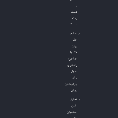
از
دست
رفته
است؟
اصلاح
جلو
بودن
فک با
جراحی؛
راهکاری
اصولی
برای
بازگرداندن
زیبایی
تحلیل
رفتن
استخوان