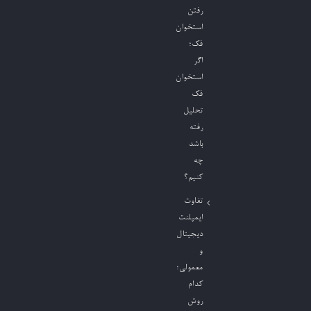
رفتن
استخوان
فک؛
اگر
استخوان
فک
تحلیل
رفته
باشد
چه
کنیم؟
تفاوت
ایمپلنت
دیجیتال
و
معمولی؛
کدام
روش