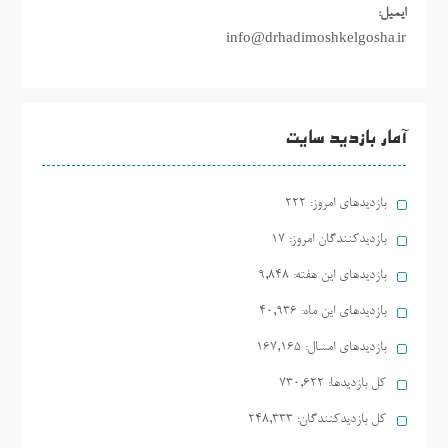
ایمیل:
info@drhadimoshkelgosha.ir
آمار بازدید سایت
بازدیدهای امروز:
222
بازدیدکنندگان امروز:
17
بازدیدهای این هفته:
9,848
بازدیدهای این ماه:
40,936
بازدیدهای امسال:
167,165
کل بازدیدها:
730,622
کل بازدیدکنند‌گان:
248,333