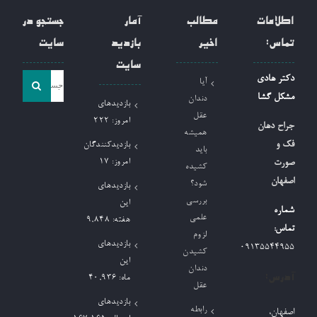
اطلاعات
مطالب
آمار
جستجو در
تماس:
اخیر
بازدید
سایت
سایت
جست
دکتر هادی
آیا
و
مشکل گشا
دندان
بازدیدهای
جو
عقل
امروز:
222
جراح دهان
همیشه
برای:
فک و
بازدیدکنندگان
باید
امروز:
17
صورت
کشیده
اصفهان
شود؟
بازدیدهای
بررسی
این
شماره
علمی
هفته:
9,848
تماس:
لزوم
بازدیدهای
09135544955
کشیدن
این
دندان
آدرس:
ماه:
40,936
عقل
بازدیدهای
رابطه
اصفهان،