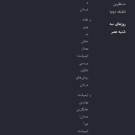
و
منتظرین
درمان
(طبقه دوم)
علت
روزهای سه
بوی
شنبه عصر
بد
دهان
بعداز
ایمپلنت؛
بررسی
دلایل،
روش‌های
درمان
ایمپلنت
بهترین
جایگزین
دندان؛
چرا
ایمپلنت