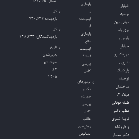
امسال:
167,165
بارداری
خیابان
کل
و
توحید
بازدیدها:
730,622
ایمپلنت؛
میانی، بین
آیا
کل
چهارراه
بارداری
بازدیدکنند‌گان:
248,333
پلیس و
مانع
خیابان
تاریخ
ایمپلنت
مهرداد، رو
به‌روزشدن
است؟
به روی
سایت:
تیر
بررسی
۲۲,
پارکینگ
کامل
۱۴۰۵
توحید،
تومورهای
ساختمان
فک و
میلاد ٢،
صورت؛
طبقه فوقانی
بررسی
مطب دکتر
کامل
فریبا اشتری
علائم،
روش‌های
و داروخانه
تشخیص
دکتر معمار