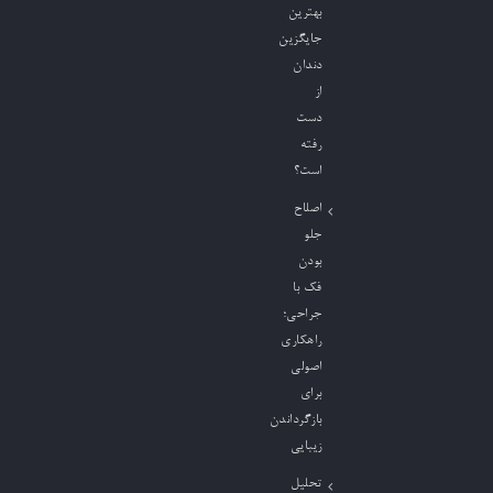
بهترین
جایگزین
دندان
از
دست
رفته
است؟
اصلاح
جلو
بودن
فک با
جراحی؛
راهکاری
اصولی
برای
بازگرداندن
زیبایی
تحلیل