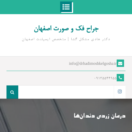
Ski
t
جراح فک و صورت اصفهان
conten
دکتر هادی مشکل گشا | متخصص ايمپلنت اصفهان
info@drhadimoshkelgosha.ir
09135544955
جست
و
اینستاگرام
جو
برای:
درمان زردی دندان‌ها