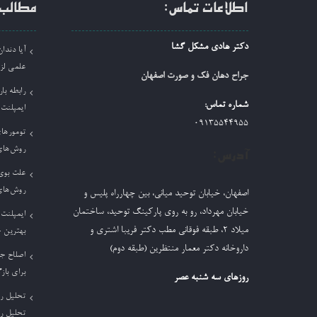
اطلاعات تماس:
مطالب 
دکتر هادی مشکل گشا
آیا دند
علمی لز
جراح دهان فک و صورت اصفهان
رابطه بار
شماره تماس:
ایمپلنت
09135544955
تومورها
روش‌های
آدرس:
علت بوی 
روش‌های
اصفهان، خیابان توحید میانی، بین چهارراه پلیس و
خیابان مهرداد، رو به روی پارکینگ توحید، ساختمان
ایمپلنت 
میلاد ٢، طبقه فوقانی مطب دکتر فریبا اشتری و
بهترین 
داروخانه دکتر معمار منتظرین (طبقه دوم)
اصلاح ج
برای باز
روزهای سه شنبه عصر
تحلیل ر
تحلیل ر