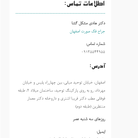
اطلاعات تماس:
دکتر هادی مشکل گشا
جراح فک صورت اصفهان
شماره تماس:
09135544955
آدرس:
اصفهان، خیابان توحید میانی، بین چهارراه پلیس و خیابان
مهرداد، رو به روی پارکینگ توحید، ساختمان میلاد ٢، طبقه
فوقانی مطب دکتر فریبا اشتری و داروخانه دکتر معمار
منتظرین (طبقه دوم)
روزهاي سه شنبه عصر
ایمیل: