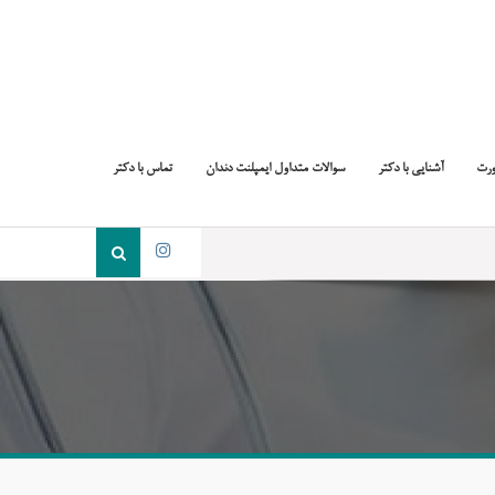
ورت
آشنایی با دکتر
سوالات متداول ایمپلنت دندان
تماس با دکتر
جست
و
اینستاگرام
جو
برای: