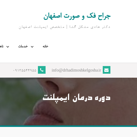
Ski
t
جراح فک و صورت اصفهان
conten
دکتر هادی مشکل گشا | متخصص ايمپلنت اصفهان
خانه
خدمات
ناه
09135544955
info@drhadimoshkelgosha.ir
دوره درمان ایمپلنت