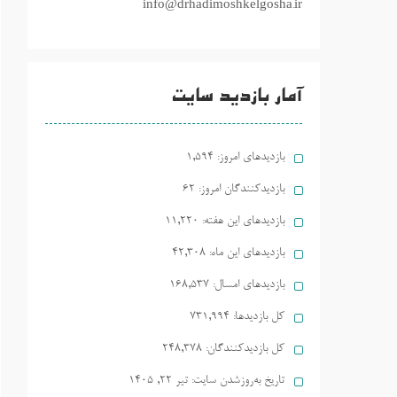
info@drhadimoshkelgosha.ir
آمار بازدید سایت
بازدیدهای امروز:
1,594
بازدیدکنندگان امروز:
62
بازدیدهای این هفته:
11,220
بازدیدهای این ماه:
42,308
بازدیدهای امسال:
168,537
کل بازدیدها:
731,994
کل بازدیدکنند‌گان:
248,378
تاریخ به‌روزشدن سایت:
تیر ۲۲, ۱۴۰۵