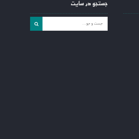
جستجو در سایت
جست
و
جو
برای: