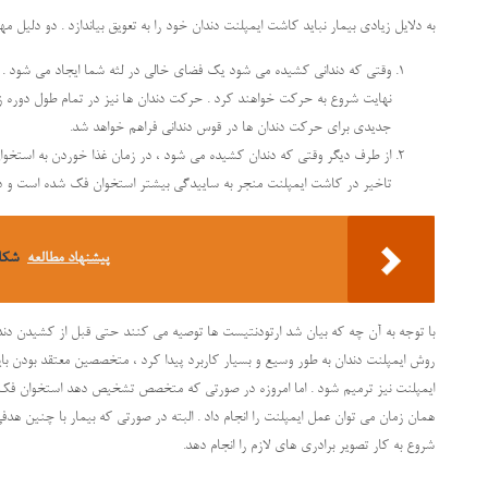
به دلایل زیادی بیمار نباید کاشت ایمپلنت دندان خود را به تعویق بیاندازد . دو دلیل مهم
وقتی که دندانی کشیده می شود یک فضای خالی در لثه شما ایجاد می شود . و
نهایت شروع به حرکت خواهند کرد . حرکت دندان ها نیز در تمام طول دوره ز
جدیدی برای حرکت دندان ها در قوس دندانی فراهم خواهد شد.
از طرف دیگر وقتی که دندان کشیده می شود ، در زمان غذا خوردن به استخوا
تاخیر در کاشت ایمپلنت منجر به ساییدگی بیشتر استخوان فک شده است و در
پیشنهاد مطالعه
شکاف
با توجه به آن چه که بیان شد ارتودنتیست ها توصیه می کنند حتی قبل از کشیدن دندان 
روش ایمپلنت دندان به طور وسیع و بسیار کاربرد پیدا کرد ، متخصصین معتقد بودن با
ایمپلنت نیز ترمیم شود . اما امروزه در صورتی که متخصص تشخیص دهد استخوان فک بی
همان زمان می توان عمل ایمپلنت را انجام داد . البته در صورتی که بیمار با چنین هدف
شروع به کار تصویر برادری های لازم را انجام دهد.