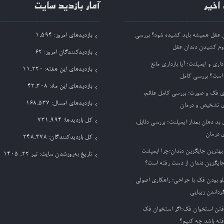
اخیر
آمار بازدید سایت
ان عقل همیشه باید کشیده شود؟ بررسی
بازدیدهای امروز:
1,594
وم کشیدن دندان عقل
بازدیدکنندگان امروز:
62
داری و ایمپلنت؛ آیا بارداری مانع
بازدیدهای این هفته:
11,220
 است؟ بررسی کامل
بازدیدهای این ماه:
42,308
ی فک و صورت؛ بررسی کامل علائم،
بازدیدهای امسال:
168,537
 تشخیص و درمان
کل بازدیدها:
731,994
بد دهان بعداز ایمپلنت؛ بررسی دلایل،
 درمان
کل بازدیدکنند‌گان:
248,378
بهترین جایگزین دندان؛چرا ایمپلنت
تاریخ به‌روزشدن سایت:
تیر ۲۲, ۱۴۰۵
جایگزین دندان از دست رفته است؟
لو بودن فک با جراحی؛ راهکاری اصولی
گرداندن زیبایی
فتن استخوان فک؛اگر استخوان فک
فته باشد چه کنیم؟