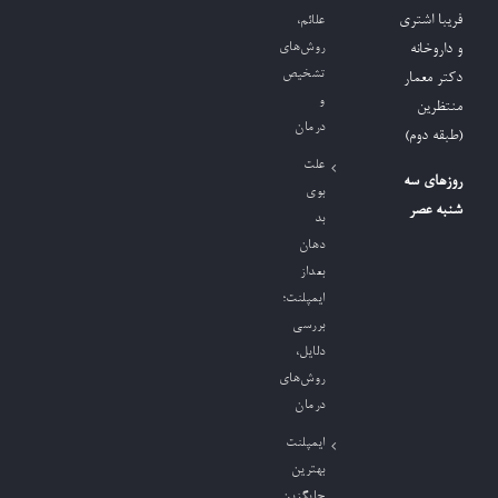
فریبا اشتری
علائم،
روش‌های
و داروخانه
تشخیص
دکتر معمار
و
منتظرین
درمان
(طبقه دوم)
علت
روزهای سه
بوی
شنبه عصر
بد
دهان
بعداز
ایمپلنت؛
بررسی
دلایل،
روش‌های
درمان
ایمپلنت
بهترین
جایگزین