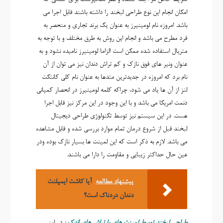
امکان انجام این نوع طراحی لبخند را داشته باشند قابل اجرا می
باشد. امروزه نام لومینیرز به عنوان یک برند تجاری و منحصر به
فرد مطرح می باشد و انجام این روش به طرق مختلف و با توجه به
متریال استفاده شده ممکن است الزاما لومینیرز نامیده نشود و به
عنوان ونیر های فوق نازک و کم تراش دندان نیز می توان از آن
نام برد که امروزه در جدیدترین متدها به عنوان نام کلی کانتکت
لنز از آن ها یاد می شود، چراکه کلمه لومینیرز در انحصار کمپانی
دنمت امریکا می باشد و با این وجود در این مرکز نیز قابل اجرا
هست. در اين سيستم نيز توسط تکنولوژي طراحی دیجیتال
لبخند قبل از شروع درمان تمام موارد بررسی شده و قابل مشاهده
می باشد. لازم به ذکر است که اين لمينت ها بسيار نازک بوده ودر
عين حال حداکثر زيبايی و مقاومت را دارا می باشند.
پیشنهاد مطالعه
آیا کاشت ایمپلنت
دندان دردناک است؟
طراحی لبخند توسط لمينت های با تراش های اندک :
در این