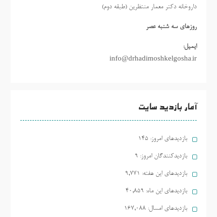
داروخانه دکتر معمار منتظرین (طبقه دوم)
روزهاي سه شنبه عصر
ایمیل:
info@drhadimoshkelgosha.ir
آمار بازدید سایت
بازدیدهای امروز:
145
بازدیدکنندگان امروز:
9
بازدیدهای این هفته:
9,771
بازدیدهای این ماه:
40,859
بازدیدهای امسال:
167,088