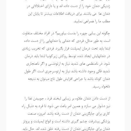
ژنتیکی دندان خود را از دست داده اند و یا دارای اختلالاتی در
دندان ها می باشند. برای دریافت اطلاعات بیشتر تا پایان این
مطلب ما را همراهی نمایید.
چگونه این یبایی چهره را بدست بیاوریم؟ در افراد مختلف متفاوت
است. به طور مثال، فردی که دندانی یا دندانهایی را از دست داده
ابتدا باید تحت درمان ایمپلنت قرار بگیرد. فردی که تخریب زیادی
در دندانهایش ایجاد شده توسط روکش زیرکونیا ابتدا باید درمان
شود. در نامنظمی های شدید نیاز به ارتودنسی و اگر ناهنجاری
شدید فکی وجود داشته باشد نیاز به ارتوسرجری است. اگر طول
دندان کوتاه باشد با جراحی افزایش طول تاج میتوان به نتیجه
دلخواه رسید.
از دست دادن دندان علاوه بر زیبایی لبخند فرد ، جوییدن غذا را
نیز دشوار می سازد و همین امر باعث می شود تا فرد به دنبال راه
کاری برای جایگزینی دندان از دست رفته باشد. امروزه صنعت
پزشکی پیشرفت چشم گیری داشته است و انواع ایمپلنت و پروتز
دندان برای جایگزینی دندان از دست رفته خلق شده اند. حال باید