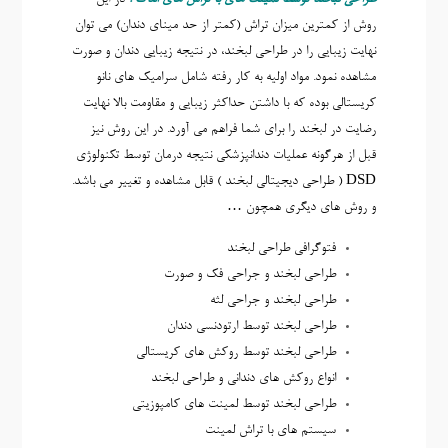
روش از کمترين ميزان تراش (کمتر از حد مينای دندان) مي توان
نهايت زيبايی را در طراحی لبخند، در نتيجه زيبايی دندان و صورت
مشاهده نمود. مواد اوليه به کار رفته شامل سراميک های نانو
کريستالی بوده که با داشتن حداکثر زيبايی و مقاومت بالا نهايت
رضايت در لبخند را برای شما فراهم می آورد. در اين روش نيز
قبل از هرگونه عمليات دندانپزشکی نتيجه درمان توسط تکنولوژی
DSD ( طراحی دیجیتالی لبخند ) قابل مشاهده و تغيير می باشد.
و روش های دیگری همچون …
فتوگرافی طراحی لبخند
طراحی لبخند و جراحی فک و صورت
طراحی لبخند و جراحی لثه
طراحی لبخند توسط ارتودنسی دندان
طراحی لبخند توسط روکش های کريستالی
انواع روکش های دندانی و طراحی لبخند
طراحی لبخند توسط لمينت های کامپوزيتی
سيستم های با تراش لمينت