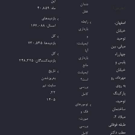
این
دندان
آدرس:
ماه:
40,859
عقل
بازدیدهای
رابطه
اصفهان،
امسال:
167,088
بارداری
خیابان
کل
و
توحید
بازدیدها:
730,545
ایمپلنت؛
میانی، بین
آیا
کل
چهارراه
بارداری
بازدیدکنند‌گان:
248,325
پلیس و
مانع
خیابان
تاریخ
ایمپلنت
مهرداد، رو
به‌روزشدن
است؟
به روی
سایت:
تیر
بررسی
۲۲,
پارکینگ
کامل
۱۴۰۵
توحید،
تومورهای
ساختمان
فک و
میلاد ٢،
صورت؛
طبقه فوقانی
بررسی
مطب دکتر
کامل