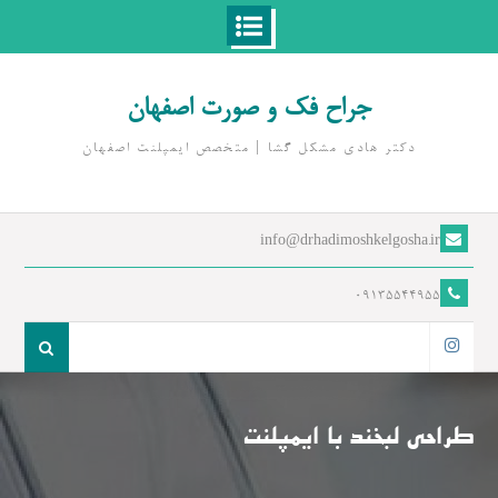
Ski
t
جراح فک و صورت اصفهان
conten
دکتر هادی مشکل گشا | متخصص ايمپلنت اصفهان
info@drhadimoshkelgosha.ir
09135544955
جست
و
اینستاگرام
جو
برای:
طراحی لبخند با ایمپلنت