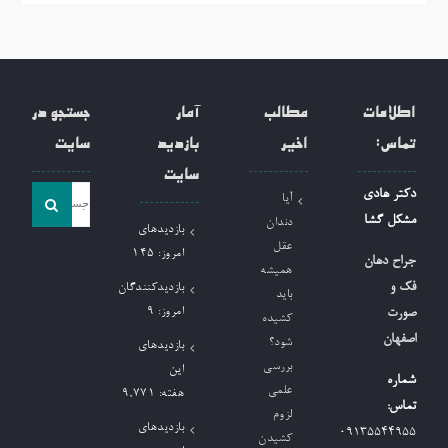
اطلاعات
مطالب
آمار
جستجو در
تماس:
اخیر
بازدید
سایت
سایت
جست
دکتر هادی
آیا
و
مشکل گشا
دندان
بازدیدهای
جو
عقل
امروز:
145
جراح دهان
همیشه
برای:
فک و
بازدیدکنندگان
باید
امروز:
9
صورت
کشیده
اصفهان
شود؟
بازدیدهای
بررسی
این
شماره
علمی
هفته:
9,771
تماس:
لزوم
بازدیدهای
09135544955
کشیدن