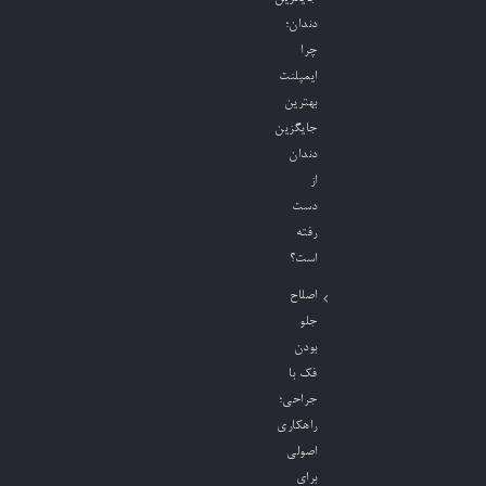
دندان؛
چرا
ایمپلنت
بهترین
جایگزین
دندان
از
دست
رفته
است؟
اصلاح
جلو
بودن
فک با
جراحی؛
راهکاری
اصولی
برای