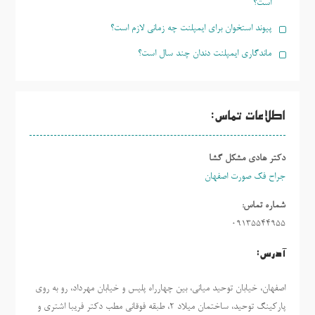
است؟
پیوند استخوان برای ایمپلنت چه زمانی لازم است؟
ماندگاری ایمپلنت دندان چند سال است؟
اطلاعات تماس:
دکتر هادی مشکل گشا
جراح فک صورت اصفهان
شماره تماس:
09135544955
آدرس:
اصفهان، خیابان توحید میانی، بین چهارراه پلیس و خیابان مهرداد، رو به روی
پارکینگ توحید، ساختمان میلاد ٢، طبقه فوقانی مطب دکتر فریبا اشتری و