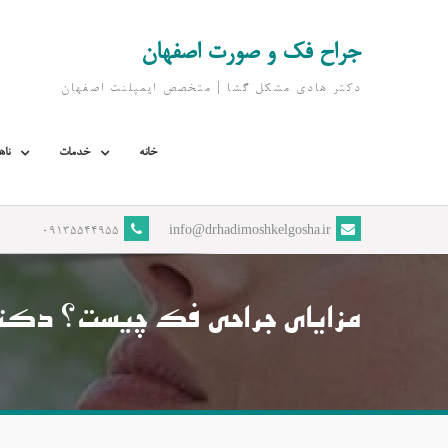
Ski
t
جراح فک و صورت اصفهان
conten
دکتر هادی مشکل گشا | متخصص ايمپلنت اصفهان
خانه
خدمات
ناه
09135544955
info@drhadimoshkelgosha.ir
مزایای جراحی فک چیست؟ دک