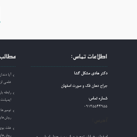
ر
ن
اطلاعات تماس:
مطالب 
دکتر هادی مشکل گشا
آیا دند
علمی لز
جراح دهان فک و صورت اصفهان
رابطه بار
شماره تماس:
ایمپلنت
09135544955
تومورها
روش‌های
آدرس:
علت بوی 
روش‌های
اصفهان، خیابان توحید میانی، بین چهارراه پلیس و