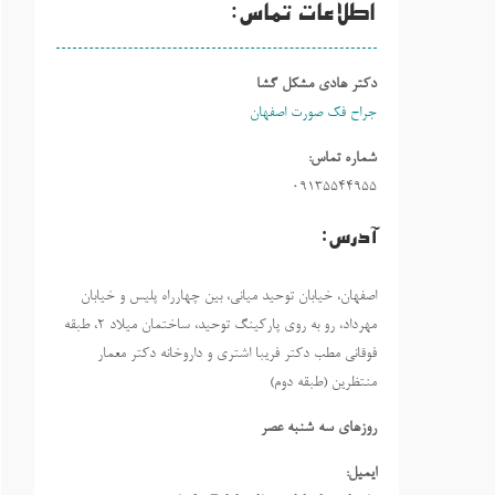
اطلاعات تماس:
دکتر هادی مشکل گشا
جراح فک صورت اصفهان
شماره تماس:
09135544955
آدرس:
اصفهان، خیابان توحید میانی، بین چهارراه پلیس و خیابان
مهرداد، رو به روی پارکینگ توحید، ساختمان میلاد ٢، طبقه
فوقانی مطب دکتر فریبا اشتری و داروخانه دکتر معمار
منتظرین (طبقه دوم)
روزهاي سه شنبه عصر
ایمیل: