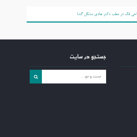
حی فک در مطب دکتر هادی مشکل گشا
جستجو در سایت
جست
و
جو
برای: