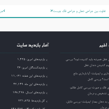
اهبری
تفاوت بین جراحی دهان و جراحی فک چیست؟
جرا
وشته
اخیر
آمار بازدید سایت
ان عقل همیشه باید کشیده شود؟ بررسی
بازدیدهای امروز:
1,435
وم کشیدن دندان عقل
بازدیدکنندگان امروز:
36
داری و ایمپلنت؛ آیا بارداری مانع
بازدیدهای این هفته:
11,061
 است؟ بررسی کامل
بازدیدهای این ماه:
42,149
ی فک و صورت؛ بررسی کامل علائم،
بازدیدهای امسال:
168,378
 تشخیص و درمان
کل بازدیدها:
731,835
بد دهان بعداز ایمپلنت؛ بررسی دلایل،
 درمان