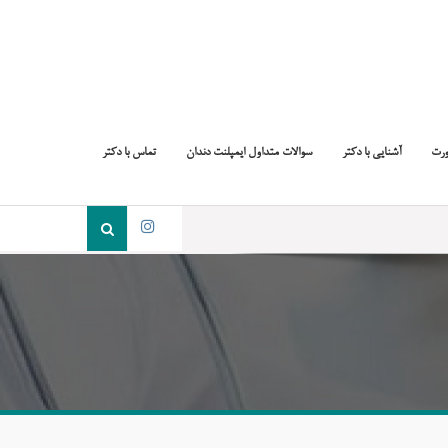
ورت
آشنایی با دکتر
سوالات متداول ایمپلنت دندان
تماس با دکتر
جست
و
اینستاگرام
جو
برای: