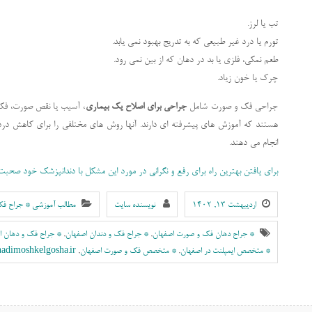
تب یا لرز.
تورم یا درد غیر طبیعی که به تدریج بهبود نمی یابد.
طعم نمکی، فلزی یا بد در دهان که از بین نمی رود.
چرک یا خون زیاد.
جراحی فک و صورت شامل
جراحی برای اصلاح یک بیماری
، آسیب یا نقص صورت، فک
هستند که آموزش های پیشرفته ای دارند. آنها روش های مختلفی را برای کاهش درد،
انجام می دهند.
برای یافتن بهترین راه برای رفع و نگرانی در مورد این مشکل با دندانپزشک خود صحبت
اردیبهشت ۱۳, ۱۴۰۲
نویسنده سایت
مطالب آموزشی * جراح ف
* جراح دهان فک و صورت اصفهان
,
* جراح فک و دندان اصفهان
,
* جراح فک و دهان ا
* متخصص ایمپلنت در اصفهان
,
* متخصص فک و صورت اصفهان
,
hadimoshkelgosha.ir