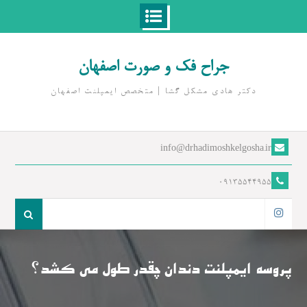
Ski
t
جراح فک و صورت اصفهان
conten
دکتر هادی مشکل گشا | متخصص ايمپلنت اصفهان
info@drhadimoshkelgosha.ir
09135544955
جست
و
اینستاگرام
جو
برای:
پروسه ایمپلنت دندان چقدر طول می کشد؟