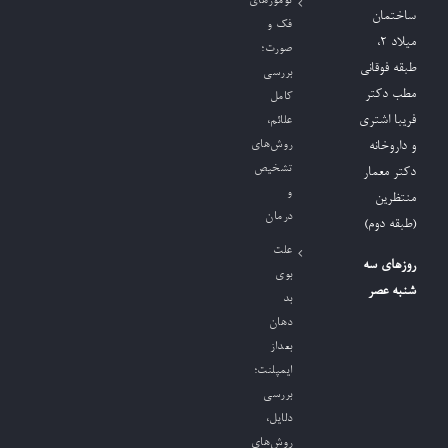
تومورهای
ساختمان
فک و
میلاد ٢،
صورت؛
طبقه فوقانی
بررسی
مطب دکتر
کامل
فریبا اشتری
علائم،
روش‌های
و داروخانه
تشخیص
دکتر معمار
و
منتظرین
درمان
(طبقه دوم)
علت
روزهای سه
بوی
شنبه عصر
بد
دهان
بعداز
ایمپلنت؛
بررسی
دلایل،
روش‌های