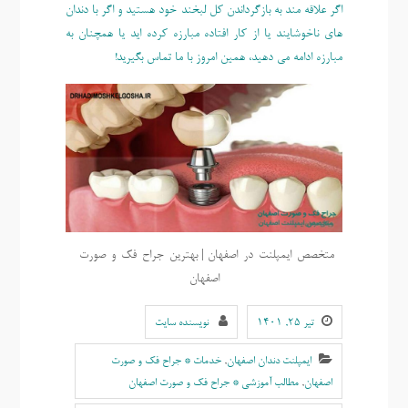
اگر علاقه مند به بازگرداندن کل لبخند خود هستید و اگر با دندان
های ناخوشایند یا از کار افتاده مبارزه کرده اید یا همچنان به
مبارزه ادامه می دهید، همین امروز با ما تماس بگیرید!
متخصص-ایمپلنت-در-اصفهان | بهترین-جراح-فک-و-صورت-
اصفهان
تیر ۲۵, ۱۴۰۱
نویسنده سایت
ایمپلنت دندان اصفهان
,
خدمات * جراح فک و صورت
اصفهان
,
مطالب آموزشی * جراح فک و صورت اصفهان