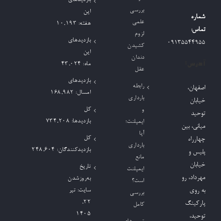
بررسی
این
شماره
علمی
هفته:
10,193
تماس:
لزوم
بازدیدهای
09135544955
کشیدن
این
دندان
آدرس:
ماه:
43,024
عقل
بازدیدهای
رابطه
اصفهان،
امسال:
168,982
بارداری
خیابان
کل
و
توحید
بازدیدها:
734,208
ایمپلنت؛
میانی، بین
آیا
کل
چهارراه
بارداری
بازدیدکنند‌گان:
248,604
پلیس و
مانع
خیابان
تاریخ
ایمپلنت
مهرداد، رو
به‌روزشدن
است؟
به روی
سایت:
تیر
بررسی
۲۲,
پارکینگ
کامل
۱۴۰۵
توحید،