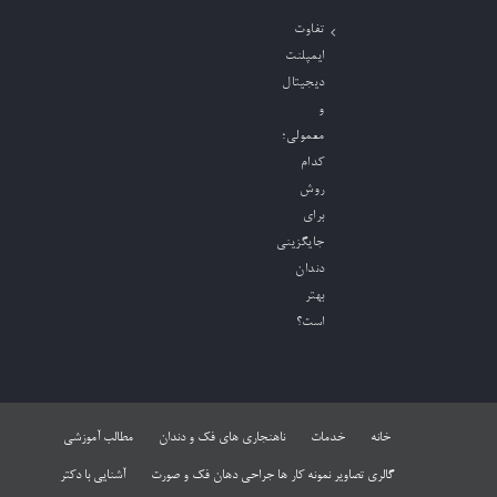
تفاوت
ایمپلنت
دیجیتال
و
معمولی؛
کدام
روش
برای
جایگزینی
دندان
بهتر
است؟
خانه
خدمات
ناهنجاری های فک و دندان
مطالب آموزشی
گالری تصاویر نمونه کار ها جراحی دهان فک و صورت
آشنایی با دکتر