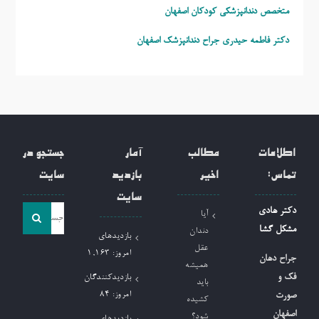
متخصص دندانپزشکی کودکان اصفهان
دکتر فاطمه حیدری
جراح دندانپزشک اصفهان
اطلاعات
مطالب
آمار
جستجو در
تماس:
اخیر
بازدید
سایت
سایت
جست
دکتر هادی
آیا
و
مشکل گشا
دندان
بازدیدهای
جو
عقل
امروز:
1,163
جراح دهان
همیشه
برای:
فک و
بازدیدکنندگان
باید
امروز:
84
صورت
کشیده
اصفهان
شود؟
بازدیدهای