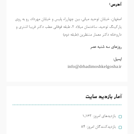
آدرس:
اصفهان، خیابان توحید میانی، بین چهارراه پلیس و خیابان مهرداد، رو به روی
پارکینگ توحید، ساختمان میلاد ٢، طبقه فوقانی مطب دکتر فریبا اشتری و
داروخانه دکتر معمار منتظرین (طبقه دوم)
روزهاي سه شنبه عصر
ایمیل:
info@drhadimoshkelgosha.ir
آمار بازدید سایت
بازدیدهای امروز:
1,163
بازدیدکنندگان امروز:
84