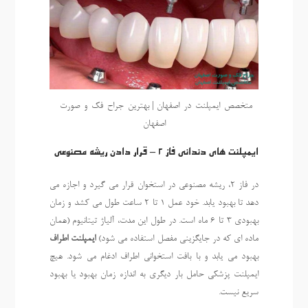
متخصص-ایمپلنت-در-اصفهان | بهترین-جراح-فک-و-صورت-
اصفهان
ایمپلنت های دندانی فاز 2 – قرار دادن ریشه مصنوعی
در فاز 2، ریشه مصنوعی در استخوان قرار می گیرد و اجازه می
دهد تا بهبود یابد. خود عمل 1 تا 2 ساعت طول می کشد و زمان
بهبودی 3 تا 6 ماه است. در طول این مدت، آلیاژ تیتانیوم (همان
ماده ای که در جایگزینی مفصل استفاده می شود)
ایمپلنت اطراف
بهبود می یابد و با بافت استخوانی اطراف ادغام می شود. هیچ
ایمپلنت پزشکی حامل بار دیگری به اندازه زمان بهبود یا بهبود
سریع نیست.