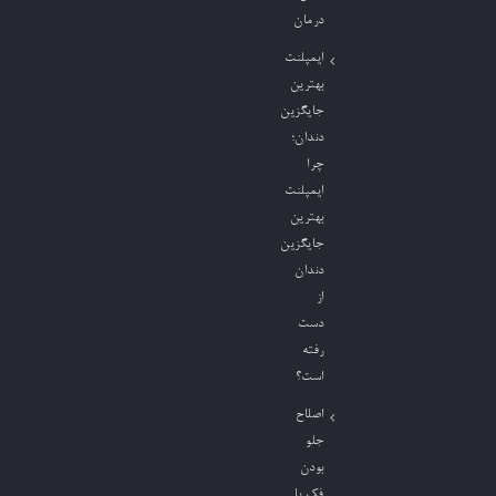
درمان
ایمپلنت
بهترین
جایگزین
دندان؛
چرا
ایمپلنت
بهترین
جایگزین
دندان
از
دست
رفته
است؟
اصلاح
جلو
بودن
فک با