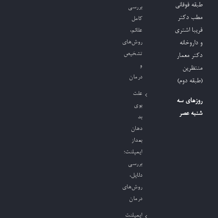
طبقه فوقانی
بررسی
مطب دکتر
کامل
فریبا اشتری
علائم،
روش‌های
و داروخانه
تشخیص
دکتر معمار
و
منتظرین
درمان
(طبقه دوم)
علت
روزهای سه
بوی
شنبه عصر
بد
دهان
بعداز
ایمپلنت؛
بررسی
دلایل،
روش‌های
درمان
ایمپلنت