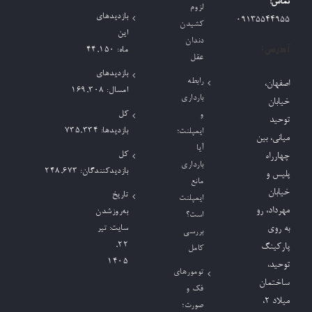
تماس:
لزوم
بازدیدهای
09135544955
کشیدن
این
دندان
آدرس:
ماه:
44,150
عقل
بازدیدهای
رابطه
اصفهان،
امسال:
169,308
بارداری
خیابان
کل
و
توحید
بازدیدها:
735,334
ایمپلنت؛
میانی، بین
آیا
کل
چهارراه
بارداری
بازدیدکنند‌گان:
248,673
پلیس و
مانع
خیابان
تاریخ
ایمپلنت
مهرداد، رو
به‌روزشدن
است؟
به روی
سایت:
تیر
بررسی
۲۲,
پارکینگ
کامل
۱۴۰۵
توحید،
تومورهای
ساختمان
فک و
میلاد ٢،
صورت؛