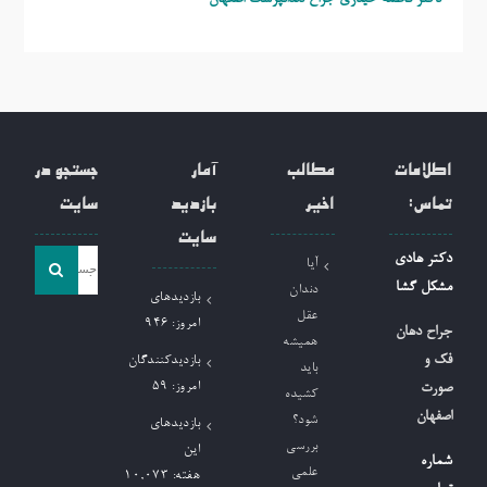
اطلاعات
مطالب
آمار
جستجو در
تماس:
اخیر
بازدید
سایت
سایت
جست
دکتر هادی
آیا
و
مشکل گشا
دندان
بازدیدهای
جو
عقل
امروز:
946
جراح دهان
همیشه
برای:
فک و
بازدیدکنندگان
باید
امروز:
59
صورت
کشیده
اصفهان
شود؟
بازدیدهای
بررسی
این
شماره
علمی
هفته:
10,073