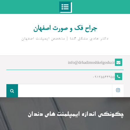
Ski
t
جراح فک و صورت اصفهان
conten
دکتر هادی مشکل گشا | متخصص ايمپلنت اصفهان
info@drhadimoshkelgosha.ir
09135544955
جست
و
اینستاگرام
جو
برای:
چگونگی اندازه ایمپلمنت های دندان