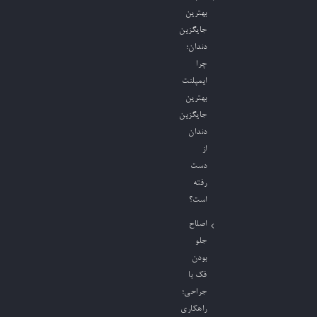
بهترین
جایگزین
دندان؛
چرا
ایمپلنت
بهترین
جایگزین
دندان
از
دست
رفته
است؟
اصلاح
جلو
بودن
فک با
جراحی؛
راهکاری