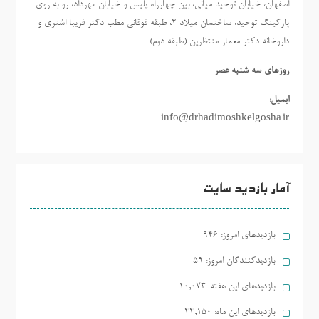
اصفهان، خیابان توحید میانی، بین چهارراه پلیس و خیابان مهرداد، رو به روی
پارکینگ توحید، ساختمان میلاد ٢، طبقه فوقانی مطب دکتر فریبا اشتری و
داروخانه دکتر معمار منتظرین (طبقه دوم)
روزهاي سه شنبه عصر
ایمیل:
info@drhadimoshkelgosha.ir
آمار بازدید سایت
بازدیدهای امروز:
946
بازدیدکنندگان امروز:
59
بازدیدهای این هفته:
10,073
بازدیدهای این ماه:
44,150