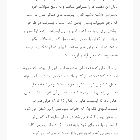
پایان این مطلب ما را همراهی نمایید و به پاسخ سوالات خود
دسترسی داشته باشید. اندازه ایمپلنت های دندانی سال ها است
که دچار تغییرات بسیار زیادی شده است با پیشرفت در طراحی
پوشش روی ایمپلنت، اندازه قطر و طول ایمپلنت ، بدنه فیکسچر و
میزان باری که ایمپلنت می تواند تحمل کند و اتصالات امکان
کاشت دندان به روش های مختلف را برای دندانپزشک و با توجه
به خصوصیات بیمار فراهم آورده است.
در سال های گذشته تمامی متخصصان بر این باور بودند که هرچه
ایمپلنت کاشته شده بزرگتر و بلندتر باشد، بار بیشتری را می تواند
تحمل کند پس دوام بیشتری خواهد داشت و درنتیجه بیمار
احساس راحتی بیشتری هنگام استفاده از آن خواهد داشت. حتی
زمانی بود که ایمپلنت هایی با ارتفاع 15 تا 18 میلی متر در
قسمت انتهای فک بالا که حفرات سینوسی را نیز شامل می شود
در دهان بیمار کاشته می شد! در همان سالها، کم کم روش
کاشت ایمپلنت جای خود را به عنوان یک درمان ترمیمی کامل
بین بیمارانی که دندانهایشان را از دست داده بودند؛ باز کرد.