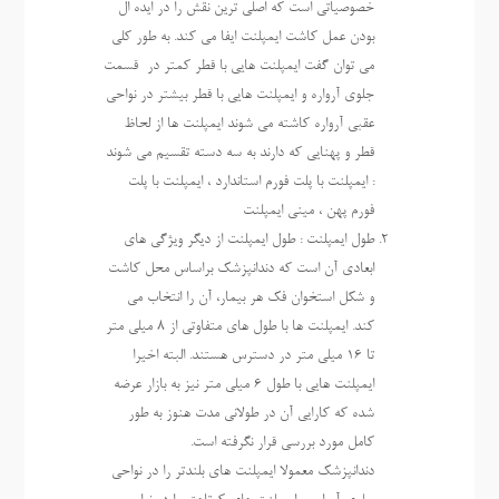
خصوصیاتی است که اصلی ترین نقش را در ایده ال
بودن عمل کاشت ایمپلنت ایفا می کند. به طور کلی
می توان گفت ایمپلنت هایی با قطر کمتر در قسمت
جلوی آرواره و ایمپلنت هایی با قطر بیشتر در نواحی
عقبی آرواره کاشته می شوند ایمپلنت ها از لحاظ
قطر و پهنایی که دارند به سه دسته تقسیم می شوند
: ایمپلنت با پلت فورم استاندارد ، ایمپلنت با پلت
فورم پهن ، مینی ایمپلنت
طول ایمپلنت : طول ایمپلنت از دیگر ویژگی های
ابعادی آن است که دندانپزشک براساس محل کاشت
و شکل استخوان فک هر بیمار، آن را انتخاب می
کند. ایمپلنت ها با طول های متفاوتی از 8 میلی متر
تا 16 میلی متر در دسترس هستند. البته اخیرا
ایمپلنت هایی با طول 6 میلی متر نیز به بازار عرضه
شده که کارایی آن در طولانی مدت هنوز به طور
کامل مورد بررسی قرار نگرفته است.
دندانپزشک معمولا ایمپلنت های بلندتر را در نواحی