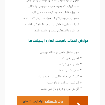
جلوی آرواره و ایمپلنت های کوتاهتر را در نواحی
عقب آرواره که وجود حفرات سینوسی یا کانال
مندیبل، فضا را محدود کرده است؛ می کارد.
همچنین هرچه تراکم استخوان در بیمار کمتر باشد؛
ایمپلنت هایی با طول بیشتر در فک او کار گذاشته
می شود تا استحکام بیشتری داشته باشد.
عوارض انتخاب نادرست اندازه ایمپلنت ها
دچار مشکل شدن در هنگام جویدن
تحلیل رفتن لثه
داشتن سوزش لثه
عفونی شدن لثه ها
گیر کردن مواد غذایی در ناحیه ایمپلنت
لق شدن ایمپلنت یا تاج دندان
افزایش تورم و درد و ناراحتی شدید
پیشنهاد مطالعه
دوام ایمپلنت های