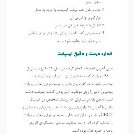
دهان بیمار
دوام و طول عمر بیشتر ایمپلنت با توجه به محل
قرارگیری و کارایی آن
انطباق با شرایط فیزیکی هر بیمار
خصوصیاتی که از لحاظ زیبایی شناختی برای طراحی
تاج دندان باید رعایت شود و …
اندازه درست و دقیق ایمپلنت
طبق آخرین تحقیقات انجام گرفته در سال 2014 روی بیش از
4500 ایمپلنت که به مدت بیش از 10 سال دوام آورده اند،
مشخص شده است که تعیین دقیق و درست نوع و اندازه ایمپلنت
بیشترین تاثیر را روی موفقیت آمیز بودن کاشت ایمپلنت داشته
است. به طوریکه در بیمارانی که پزشک متخصص در کلینیک
دندان با آخرین تکنولوژیهای روز مانند عکسبرداریهای سه بعدی و
CBCT و طراحی های دیجیتالی سه بعدی، نوع و اندازه ایمپلنت
را انتخاب کرده اند، درصد موفقیت به طور چشمگیری افزایش
یافته و حدود ۹۵% بوده است.