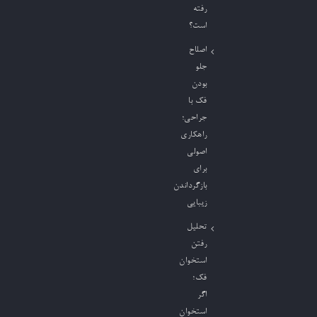
رفته
است؟
اصلاح
جلو
بودن
فک با
جراحی؛
راهکاری
اصولی
برای
بازگرداندن
زیبایی
تحلیل
رفتن
استخوان
فک؛
اگر
استخوان