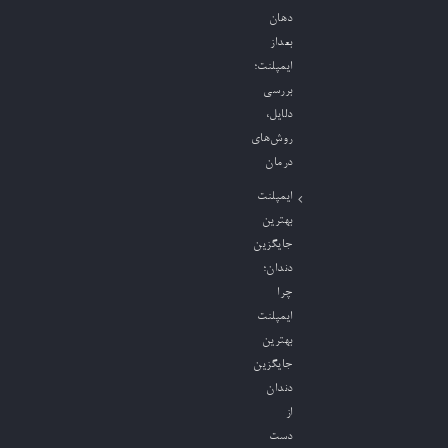
دهان
بعداز
ایمپلنت؛
بررسی
دلایل،
روش‌های
درمان
ایمپلنت
بهترین
جایگزین
دندان؛
چرا
ایمپلنت
بهترین
جایگزین
دندان
از
دست