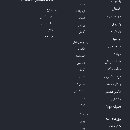
بازدیدکنند‌گان:
248,559
پلیس و
مانع
خیابان
تاریخ
ایمپلنت
مهرداد، رو
به‌روزشدن
است؟
به روی
سایت:
تیر
بررسی
۲۲,
پارکینگ
کامل
۱۴۰۵
توحید،
تومورهای
ساختمان
فک و
میلاد ٢،
صورت؛
طبقه فوقانی
بررسی
مطب دکتر
کامل
فریبا اشتری
علائم،
روش‌های
و داروخانه
تشخیص
دکتر معمار
و
منتظرین
درمان
(طبقه دوم)
علت
روزهای سه
بوی
شنبه عصر
بد