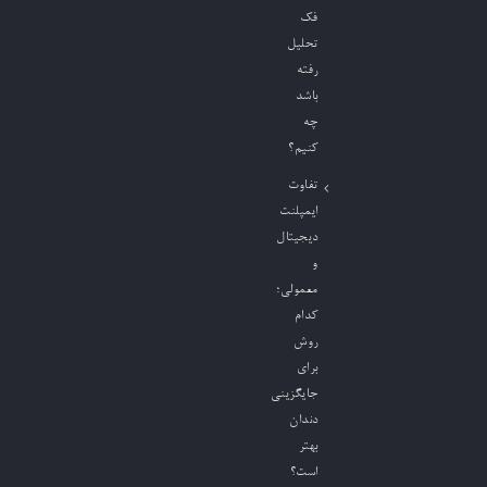
فک
تحلیل
رفته
باشد
چه
کنیم؟
تفاوت
ایمپلنت
دیجیتال
و
معمولی؛
کدام
روش
برای
جایگزینی
دندان
بهتر
است؟