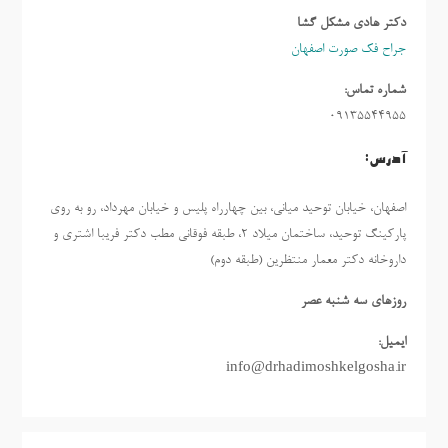
دکتر هادی مشکل گشا
جراح فک صورت اصفهان
شماره تماس:
09135544955
آدرس:
اصفهان، خیابان توحید میانی، بین چهارراه پلیس و خیابان مهرداد، رو به روی
پارکینگ توحید، ساختمان میلاد ٢، طبقه فوقانی مطب دکتر فریبا اشتری و
داروخانه دکتر معمار منتظرین (طبقه دوم)
روزهاي سه شنبه عصر
ایمیل:
info@drhadimoshkelgosha.ir