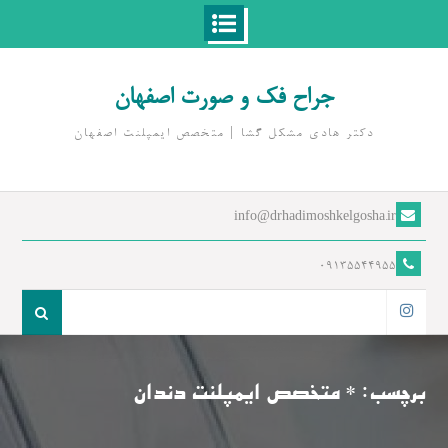
Ski
t
جراح فک و صورت اصفهان
conten
دکتر هادی مشکل گشا | متخصص ايمپلنت اصفهان
info@drhadimoshkelgosha.ir
09135544955
جست
و
اینستاگرام
جو
برای:
برچسب:
* متخصص ایمپلنت دندان