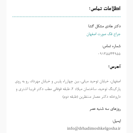
اطلاعات تماس:
دکتر هادی مشکل گشا
جراح فک صورت اصفهان
شماره تماس:
09135544955
آدرس:
اصفهان، خیابان توحید میانی، بین چهارراه پلیس و خیابان مهرداد، رو به روی
پارکینگ توحید، ساختمان میلاد ٢، طبقه فوقانی مطب دکتر فریبا اشتری و
داروخانه دکتر معمار منتظرین (طبقه دوم)
روزهاي سه شنبه عصر
ایمیل:
info@drhadimoshkelgosha.ir