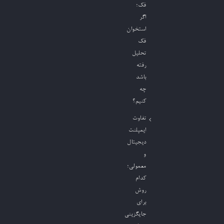
فک؛
اگر
استخوان
فک
تحلیل
رفته
باشد
چه
کنیم؟
تفاوت
ایمپلنت
دیجیتال
و
معمولی؛
کدام
روش
برای
جایگزینی