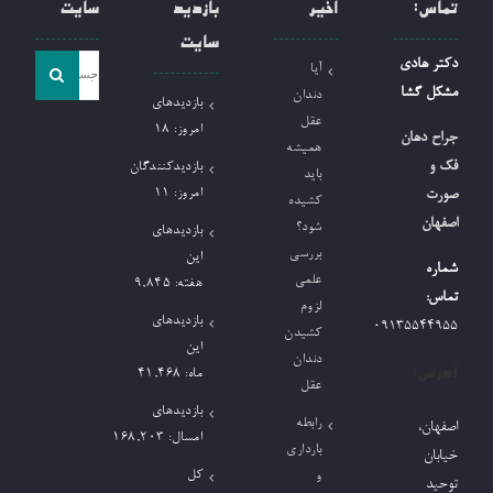
تماس:
اخیر
بازدید
سایت
سایت
جست
دکتر هادی
آیا
و
مشکل گشا
دندان
بازدیدهای
جو
عقل
امروز:
18
جراح دهان
همیشه
برای:
فک و
بازدیدکنندگان
باید
امروز:
11
صورت
کشیده
اصفهان
شود؟
بازدیدهای
بررسی
این
شماره
علمی
هفته:
9,845
تماس:
لزوم
بازدیدهای
09135544955
کشیدن
این
دندان
آدرس:
ماه:
41,468
عقل
بازدیدهای
رابطه
اصفهان،
امسال:
168,203
بارداری
خیابان
کل
و
توحید