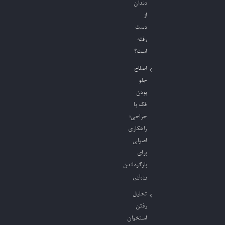
دندان
از
دست
رفته
است؟
اصلاح
جلو
بودن
فک با
جراحی؛
راهکاری
اصولی
برای
بازگرداندن
زیبایی
تحلیل
رفتن
استخوان