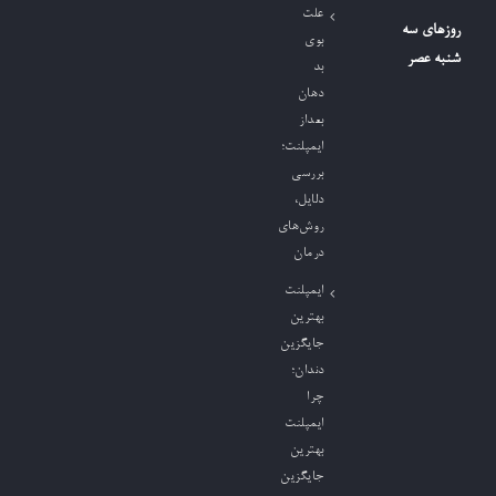
علت
روزهای سه
بوی
شنبه عصر
بد
دهان
بعداز
ایمپلنت؛
بررسی
دلایل،
روش‌های
درمان
ایمپلنت
بهترین
جایگزین
دندان؛
چرا
ایمپلنت
بهترین
جایگزین