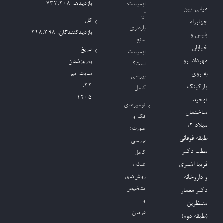
بازدیدها:
732,208
ایمپلنت؛
میانی، بین
آیا
کل
چهارراه
بارداری
بازدیدکنند‌گان:
248,398
پلیس و
مانع
خیابان
تاریخ
ایمپلنت
مهرداد، رو
به‌روزشدن
است؟
به روی
سایت:
تیر
بررسی
۲۲,
پارکینگ
کامل
۱۴۰۵
توحید،
تومورهای
ساختمان
فک و
میلاد ٢،
صورت؛
طبقه فوقانی
بررسی
مطب دکتر
کامل
فریبا اشتری
علائم،
روش‌های
و داروخانه
تشخیص
دکتر معمار
و
منتظرین
درمان
(طبقه دوم)