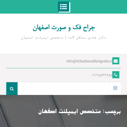
Ski
t
جراح فک و صورت اصفهان
conten
دکتر هادی مشکل گشا | متخصص ايمپلنت اصفهان
info@drhadimoshkelgosha.ir
09135544955
جست
و
اینستاگرام
جو
برای:
برچسب:
متخصص ایمپلنت اصفهان