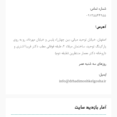
شماره تماس:
09135544955
آدرس:
اصفهان، خیابان توحید میانی، بین چهارراه پلیس و خیابان مهرداد، رو به روی
پارکینگ توحید، ساختمان میلاد ٢، طبقه فوقانی مطب دکتر فریبا اشتری و
داروخانه دکتر معمار منتظرین (طبقه دوم)
روزهاي سه شنبه عصر
ایمیل:
info@drhadimoshkelgosha.ir
آمار بازدید سایت