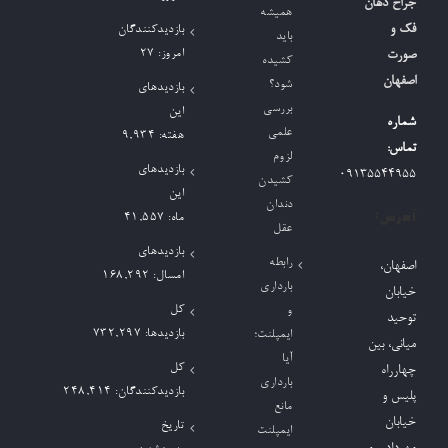
جراح دهان
همیشه
برای:
فک و
بازدیدکنندگان
باید
امروز:
27
صورت
کشیده
اصفهان
شود؟
بازدیدهای
بررسی
این
شماره
علمی
هفته:
9,934
تماس:
لزوم
بازدیدهای
09135544955
کشیدن
این
دندان
آدرس:
ماه:
41,557
عقل
بازدیدهای
رابطه
اصفهان،
امسال:
168,292
بارداری
خیابان
کل
و
توحید
بازدیدها:
732,297
ایمپلنت؛
میانی، بین
آیا
کل
چهارراه
بارداری
بازدیدکنند‌گان:
248,414
پلیس و
مانع
خیابان
تاریخ
ایمپلنت