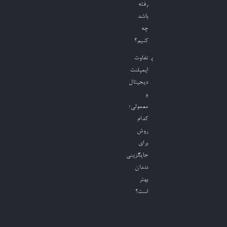
رفته
باشد
چه
کنیم؟
تفاوت
ایمپلنت
دیجیتال
و
معمولی؛
کدام
روش
برای
جایگزینی
دندان
بهتر
است؟