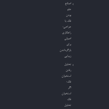
اصلاح
جلو
بودن
فک با
جراحی؛
راهکاری
اصولی
برای
بازگرداندن
زیبایی
تحلیل
رفتن
استخوان
فک؛
اگر
استخوان
فک
تحلیل