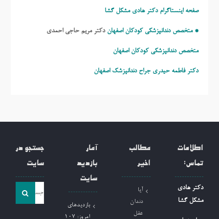
صفحه اینستاگرام دکتر هادی مشکل گشا
* متخصص دندانپزشکی کودکان اصفهان
دکتر مریم حاجی احمدی
متخصص دندانپزشکی کودکان اصفهان
دکتر فاطمه حیدری
جراح دندانپزشک اصفهان
اطلاعات
مطالب
آمار
جستجو در
تماس:
اخیر
بازدید
سایت
سایت
جست
دکتر هادی
آیا
و
مشکل گشا
دندان
بازدیدهای
جو
عقل
امروز:
107