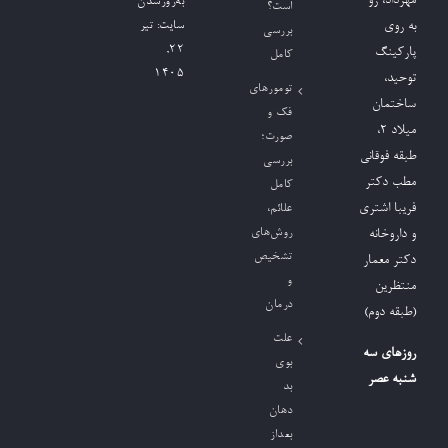
مهرداد، رو
به‌روزشدن
است؟
به روی
سایت:
تیر
بررسی
۲۲,
پارکینگ
کامل
۱۴۰۵
توحید،
تومورهای
ساختمان
فک و
میلاد ٢،
صورت؛
طبقه فوقانی
بررسی
مطب دکتر
کامل
فریبا اشتری
علائم،
روش‌های
و داروخانه
تشخیص
دکتر معمار
و
منتظرین
درمان
(طبقه دوم)
علت
روزهای سه
بوی
شنبه عصر
بد
دهان
بعداز