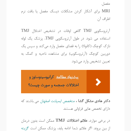
مفصل.
MRI برای آشکار کردن مشکلات دیسک مفصل یا بافت نرم
اطراف آن.
آرتروسکوپی TMJ گاهی اوقات در تشخیص اختلال TMJ
استفاده می شود. در طول آرتروسکوپی TMJ، پزشک یک لوله
نازک کوچک (کانولا) را به فضای مفصل وارد می‌کند و سپس یک
دوربین کوچک (آرتروسکوپ) برای مشاهده ناحیه و کمک به
تعیین تشخیص وارد می‌شود.
پیشنهاد مطالعه
کرانیوسینوستوز و
اختلالات جمجمه و صورت چیست؟
دکتر هادی مشکل گشا ،
متخصص ایمپلنت اصفهان
می باشند که
دارای تخصص هایی فراوانی هستند.
در برخی موارد،
علائم اختلالات TMJ
ممکن است بدون درمان
از بین بروند. اگر علائم شما ادامه یابد، پزشک ممکن است
گزینه