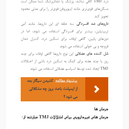
درد TMJ کافی نباشد، پزشک یا دندانپزشک شما ممکن است
مسکن‌های قوی‌تری مانند ایبوپروفن قوی‌تر را برای مدتی محدود
تجویز کند.
داروهای ضد افسردگی
سه حلقه ای این داروها، مانند آمی
تریپتیلین، بیشتر برای افسردگی استفاده می شوند، اما در
دوزهای پایین، گاهی اوقات برای تسکین درد، کنترل دندان
قروچه و بی خوابی استفاده می شوند.
شل کننده های عضلانی
این نوع داروها گاهی اوقات برای چند
روز یا چند هفته برای کمک به تسکین درد ناشی از اختلالات
TMJ ایجاد شده توسط اسپاسم عضلانی استفاده می شوند.
پیشنهاد مطالعه
کشیدن سیگار بعد
از ایمپلنت باعث بروز چه مشکلاتی
می شود ؟
درمان ها
درمان های غیردارویی برای اختلالات TMJ عبارتند از: