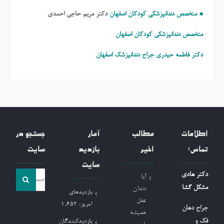
* متخصص دندانپزشکی کودکان اصفهان
دکتر مریم حاجی احمدی
متخصص دندانپزشکی کودکان اصفهان
دکتر فاطمه حیدری
جراح دندانپزشک اصفهان
اطلاعات
مطالب
آمار
جستجو در
تماس:
اخیر
بازدید
سایت
سایت
جست
دکتر هادی
آیا
و
مشکل گشا
دندان
بازدیدهای
جو
عقل
امروز:
1,652
جراح دهان
همیشه
برای:
فک و
بازدیدکنندگان