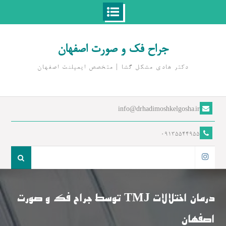
Ski
t
جراح فک و صورت اصفهان
conten
دکتر هادی مشکل گشا | متخصص ايمپلنت اصفهان
info@drhadimoshkelgosha.ir
09135544955
جست
و
اینستاگرام
جو
برای:
درمان اختلالات TMJ توسط جراح فک و صورت
اصفهان