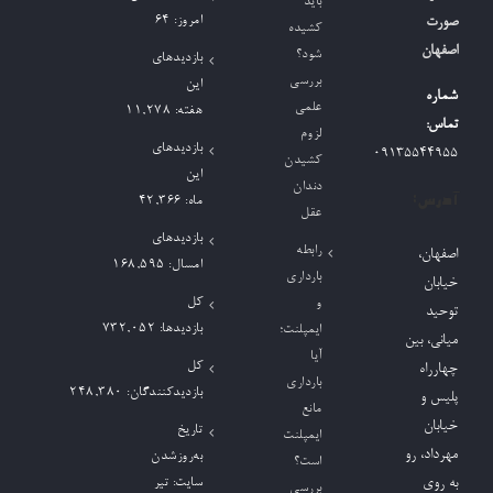
باید
امروز:
64
صورت
کشیده
اصفهان
شود؟
بازدیدهای
بررسی
این
شماره
علمی
هفته:
11,278
تماس:
لزوم
بازدیدهای
09135544955
کشیدن
این
دندان
آدرس:
ماه:
42,366
عقل
بازدیدهای
رابطه
اصفهان،
امسال:
168,595
بارداری
خیابان
کل
و
توحید
بازدیدها:
732,052
ایمپلنت؛
میانی، بین
آیا
کل
چهارراه
بارداری
بازدیدکنند‌گان:
248,380
پلیس و
مانع
خیابان
تاریخ
ایمپلنت
مهرداد، رو
به‌روزشدن
است؟
به روی
سایت:
تیر
بررسی