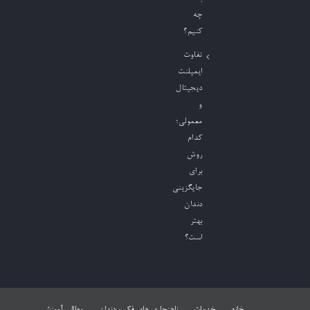
چه
کنیم؟
تفاوت
ایمپلنت
دیجیتال
و
معمولی؛
کدام
روش
برای
جایگزینی
دندان
بهتر
است؟
خانه
خدمات
ناهنجاری های فک و دندان
مطالب آموزشی