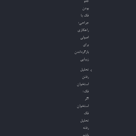
جلو
بودن
فک با
جراحی؛
راهکاری
اصولی
برای
بازگرداندن
زیبایی
تحلیل
رفتن
استخوان
فک؛
اگر
استخوان
فک
تحلیل
رفته
باشد