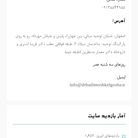
09135544955
آدرس:
اصفهان، خیابان توحید میانی، بین چهارراه پلیس و خیابان مهرداد، رو به روی
پارکینگ توحید، ساختمان میلاد ٢، طبقه فوقانی مطب دکتر فریبا اشتری و
داروخانه دکتر معمار منتظرین (طبقه دوم)
روزهاي سه شنبه عصر
ایمیل:
info@drhadimoshkelgosha.ir
آمار بازدید سایت
بازدیدهای امروز:
1,652