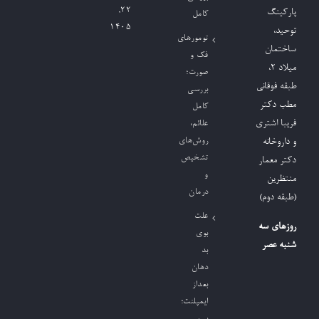
۲۲,
پارکینگ
کامل
۱۴۰۵
توحید،
تومورهای
ساختمان
فک و
میلاد ٢،
صورت؛
طبقه فوقانی
بررسی
مطب دکتر
کامل
فریبا اشتری
علائم،
روش‌های
و داروخانه
تشخیص
دکتر معمار
و
منتظرین
درمان
(طبقه دوم)
علت
روزهای سه
بوی
شنبه عصر
بد
دهان
بعداز
ایمپلنت؛
بررسی