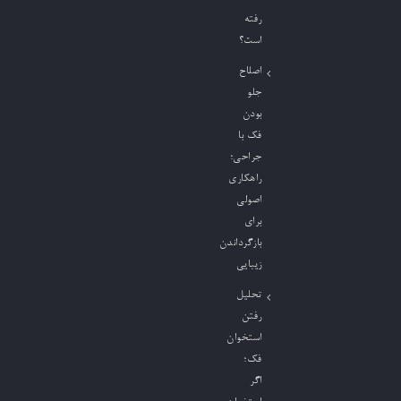
رفته
است؟
اصلاح
جلو
بودن
فک با
جراحی؛
راهکاری
اصولی
برای
بازگرداندن
زیبایی
تحلیل
رفتن
استخوان
فک؛
اگر