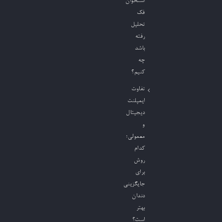
استخوان
فک
تحلیل
رفته
باشد
چه
کنیم؟
تفاوت
ایمپلنت
دیجیتال
و
معمولی؛
کدام
روش
برای
جایگزینی
دندان
بهتر
است؟