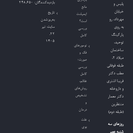
بازدیدکنند‌گان:
248,650
پلیس و
مانع
خیابان
تاریخ
ایمپلنت
مهرداد، رو
به‌روزشدن
است؟
به روی
سایت:
تیر
بررسی
۲۲,
پارکینگ
کامل
۱۴۰۵
توحید،
تومورهای
ساختمان
فک و
میلاد ٢،
صورت؛
طبقه فوقانی
بررسی
مطب دکتر
کامل
فریبا اشتری
علائم،
روش‌های
و داروخانه
تشخیص
دکتر معمار
و
منتظرین
درمان
(طبقه دوم)
علت
روزهای سه
بوی
شنبه عصر