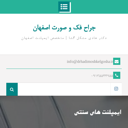
Ski
t
جراح فک و صورت اصفهان
conten
دکتر هادی مشکل گشا | متخصص ايمپلنت اصفهان
info@drhadimoshkelgosha.ir
09135544955
جست
و
اینستاگرام
جو
برای:
ایمپلنت های سنتی