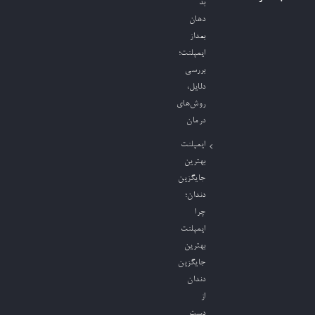
بد
دهان
بعداز
ایمپلنت؛
بررسی
دلایل،
روش‌های
درمان
ایمپلنت
بهترین
جایگزین
دندان؛
چرا
ایمپلنت
بهترین
جایگزین
دندان
از
دست