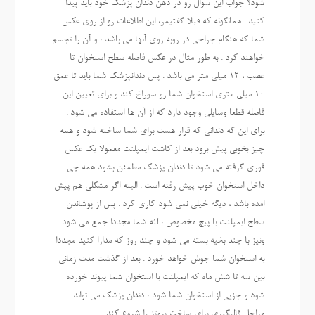
شود؟ جواب این سوال رو در ذهن دندان پزشک خود باید پیدا
کنید . همانگونه که قبلا گفتیمر، این اطلاعات رو از روی عکس
شما که هنگام جراحی در روبه روی آنها می باشد ، و آن را تجسم
خواهند کرد . به طور مثال در عکس فاصله سطح استخوان تا
عصب ، 12 میلی متر می باشد . پس دندانپزشک شما باید تا عمق
10 میلی متری استخوان شما رو سوراخ کند و برای تعیین این
فاصله قطعا وسایلی وجود دارد که از آن ها استفاده می شود .
برای این که دندانی که قرار هست برای شما ساخته شود و همه
چیز بخوبی پیش برود بعد از کاشت ایمپلنت معمولا یک عکس
فوری گرفته می شود تا دندان پزشک مطمئن بشود همه چی
داخل استخوان خوب پیش رفته است . البته اگر مشکلی هم پیش
امده باشد ، دیگه خیلی نمی شود کاری کرد . پس از پوشاندن
سطح ایمپلنت با پیچ مخصوص ، لثه شما مجددا جمع می شود
ونیز با چند بخیه بسته می شود و چند روز که مدارا کنید مجددا
به استخوان شما جوش خواهد خورد . بعد از گذشت مدت زمانی
بین سه تا شش ماه که ایمپلنت با استخوان شما پیوند خورده
شود و جزیی از استخوان شما شود ، دندان پزشک می تواند
مراحل قالبگیری برای ساخت پروتز را شروع کند.