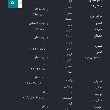
جست
دکتر هادی
آیا
و
مشکل گشا
دندان
بازدیدهای
جو
عقل
امروز:
465
جراح دهان
همیشه
برای:
فک و
بازدیدکنندگان
باید
امروز:
36
صورت
کشیده
اصفهان
شود؟
بازدیدهای
بررسی
این
شماره
علمی
هفته:
9,592
تماس:
لزوم
بازدیدهای
09135544955
کشیدن
این
دندان
آدرس:
ماه:
43,669
عقل
بازدیدهای
رابطه
اصفهان،
امسال:
168,827
بارداری
خیابان
کل
و
توحید
بازدیدها:
734,853
ایمپلنت؛
میانی، بین
آیا
کل
چهارراه
بارداری