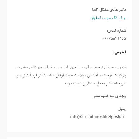
دکتر هادی مشکل گشا
جراح فک صورت اصفهان
شماره تماس:
09135544955
آدرس:
اصفهان، خیابان توحید میانی، بین چهارراه پلیس و خیابان مهرداد، رو به روی
پارکینگ توحید، ساختمان میلاد ٢، طبقه فوقانی مطب دکتر فریبا اشتری و
داروخانه دکتر معمار منتظرین (طبقه دوم)
روزهاي سه شنبه عصر
ایمیل:
info@drhadimoshkelgosha.ir