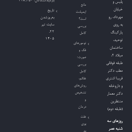
بازدیدکنند‌گان:
248,350
پلیس و
مانع
خیابان
تاریخ
ایمپلنت
مهرداد، رو
به‌روزشدن
است؟
به روی
سایت:
تیر
بررسی
۲۲,
پارکینگ
کامل
۱۴۰۵
توحید،
تومورهای
ساختمان
فک و
میلاد ٢،
صورت؛
طبقه فوقانی
بررسی
مطب دکتر
کامل
فریبا اشتری
علائم،
روش‌های
و داروخانه
تشخیص
دکتر معمار
و
منتظرین
درمان
(طبقه دوم)
علت
روزهای سه
بوی
شنبه عصر
بد