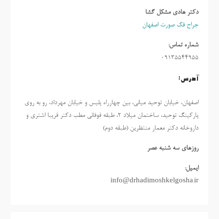
دکتر هادی مشکل گشا
جراح فک صورت اصفهان
شماره تماس:
09135544955
آدرس:
اصفهان، خیابان توحید میانی، بین چهارراه پلیس و خیابان مهرداد، رو به روی
پارکینگ توحید، ساختمان میلاد ٢، طبقه فوقانی مطب دکتر فریبا اشتری و
داروخانه دکتر معمار منتظرین (طبقه دوم)
روزهاي سه شنبه عصر
ایمیل:
info@drhadimoshkelgosha.ir