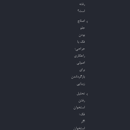
رفته
است؟
اصلاح
جلو
بودن
فک با
جراحی؛
راهکاری
اصولی
برای
بازگرداندن
زیبایی
تحلیل
رفتن
استخوان
فک؛
اگر
استخوان