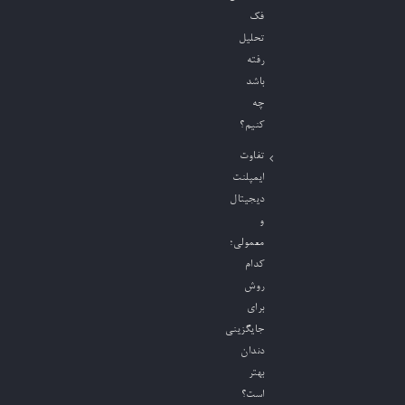
فک
تحلیل
رفته
باشد
چه
کنیم؟
تفاوت
ایمپلنت
دیجیتال
و
معمولی؛
کدام
روش
برای
جایگزینی
دندان
بهتر
است؟