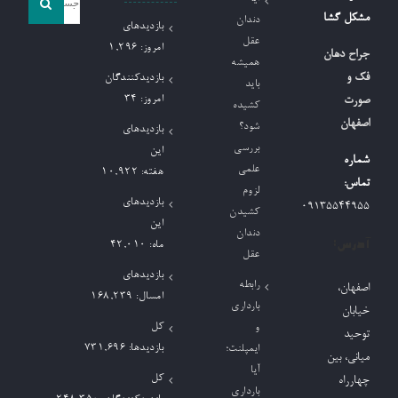
و
مشکل گشا
دندان
بازدیدهای
جو
عقل
امروز:
1,296
جراح دهان
همیشه
برای:
فک و
بازدیدکنندگان
باید
امروز:
34
صورت
کشیده
اصفهان
شود؟
بازدیدهای
بررسی
این
شماره
علمی
هفته:
10,922
تماس:
لزوم
بازدیدهای
09135544955
کشیدن
این
دندان
آدرس:
ماه:
42,010
عقل
بازدیدهای
رابطه
اصفهان،
امسال:
168,239
بارداری
خیابان
کل
و
توحید
بازدیدها:
731,696
ایمپلنت؛
میانی، بین
آیا
کل
چهارراه
بارداری