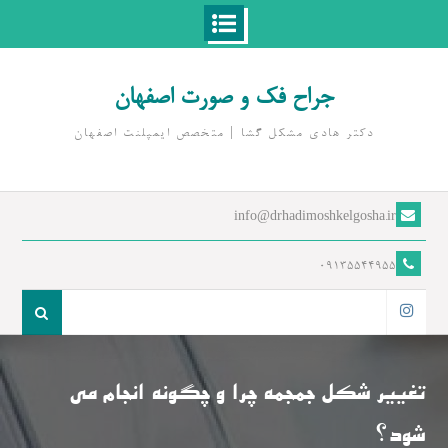
Ski
t
جراح فک و صورت اصفهان
conten
دکتر هادی مشکل گشا | متخصص ايمپلنت اصفهان
info@drhadimoshkelgosha.ir
09135544955
جست
و
اینستاگرام
جو
برای:
تغییر شکل جمجمه چرا و چگونه انجام می
شود؟