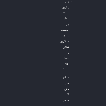
ایمپلنت
بهترین
جایگزین
دندان؛
چرا
ایمپلنت
بهترین
جایگزین
دندان
از
دست
رفته
است؟
اصلاح
جلو
بودن
فک با
جراحی؛