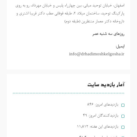
اصفهان، خیابان توحید میانی، بین چهارراه پلیس و خیابان مهرداد، رو به روی
پارکینگ توحید، ساختمان میلاد ٢، طبقه فوقانی مطب دکتر فریبا اشتری و
داروخانه دکتر معمار منتظرین (طبقه دوم)
روزهاي سه شنبه عصر
ایمیل:
info@drhadimoshkelgosha.ir
آمار بازدید سایت
بازدیدهای امروز:
846
بازدیدکنندگان امروز:
49
بازدیدهای این هفته:
11,812