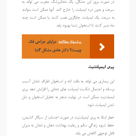
در صورت بروز این مشکل، یک دندانپزشک مجرب می تواند به
سرعت و بدون درد ایمپلنت را خارج کند. آنها ممکن است بتوانند
به سرعت یک ایمپلنت جایگزین نصب کنند یا ممکن است چند
ماه صبر کنند تا استخوان شما بهبود یابد.
پیشنهاد مطالعه
مزایای جراحی فک
چیست؟ دکتر هادی مشکل گشا
پری ایمپلنتیت
این بیماری می تواند به بافت لثه و استخوان اطراف دندان آسیب
برساند و احتمال شکست ایمپلنت های دندانی را افزایش دهد. پری
ایمپلنتیت ممکن است در نهایت منجر به تحلیل استخوان و شل
شدن ایمپلنت شود.
خطر ابتلا به پری ایمپلنتیت در صورت اجتناب از سیگار کشیدن،
حفظ شیوه زندگی سالم و رعایت بهداشت دهان و دندان به میزان
قابل توجهی کاهش می یابد.