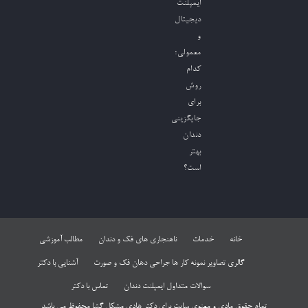
ایمپلنت
دیجیتال
و
معمولی؛
کدام
روش
برای
جایگزینی
دندان
بهتر
است؟
خانه
خدمات
ناهنجاری های فک و دندان
مطالب آموزشی
گالری تصاویر نمونه کار ها جراحی دهان فک و صورت
آشنایی با دکتر
سوالات متداول ایمپلنت دندان
تماس با دکتر
تمام حقوق مادی و معنوی سایت برای دکتر هادی مشکل گشا محفوظ می باشد