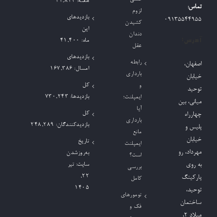
هفته:
11,812
تماس:
لزوم
بازدیدهای
09135544955
کشیدن
این
دندان
آدرس:
ماه:
41,400
عقل
بازدیدهای
رابطه
اصفهان،
امسال:
167,386
بارداری
خیابان
کل
و
توحید
بازدیدها:
730,243
ایمپلنت؛
میانی، بین
آیا
کل
چهارراه
بارداری
بازدیدکنند‌گان:
248,289
پلیس و
مانع
خیابان
تاریخ
ایمپلنت
مهرداد، رو
به‌روزشدن
است؟
به روی
سایت:
تیر
بررسی
۲۲,
پارکینگ
کامل
۱۴۰۵
توحید،
تومورهای
ساختمان
فک و
میلاد ٢،