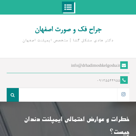
Ski
t
جراح فک و صورت اصفهان
conten
دکتر هادی مشکل گشا | متخصص ايمپلنت اصفهان
info@drhadimoshkelgosha.ir
09135544955
جست
و
اینستاگرام
جو
برای:
خطرات و عوارض احتمالی ایمپلنت دندان
چیست؟