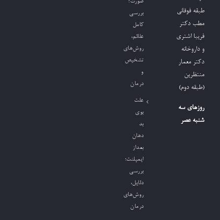
صورت؛
طبقه فوقانی
بررسی
مطب دکتر
کامل
فریبا اشتری
علائم،
روش‌های
و داروخانه
تشخیص
دکتر معمار
و
منتظرین
درمان
(طبقه دوم)
علت
روزهای سه
بوی
شنبه عصر
بد
دهان
بعداز
ایمپلنت؛
بررسی
دلایل،
روش‌های
درمان