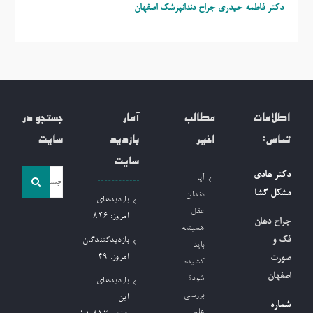
دکتر فاطمه حیدری
جراح دندانپزشک اصفهان
اطلاعات
مطالب
آمار
جستجو در
تماس:
اخیر
بازدید
سایت
سایت
جست
دکتر هادی
آیا
و
مشکل گشا
دندان
بازدیدهای
جو
عقل
امروز:
846
جراح دهان
همیشه
برای:
فک و
بازدیدکنندگان
باید
امروز:
49
صورت
کشیده
اصفهان
شود؟
بازدیدهای
بررسی
این
شماره
علمی