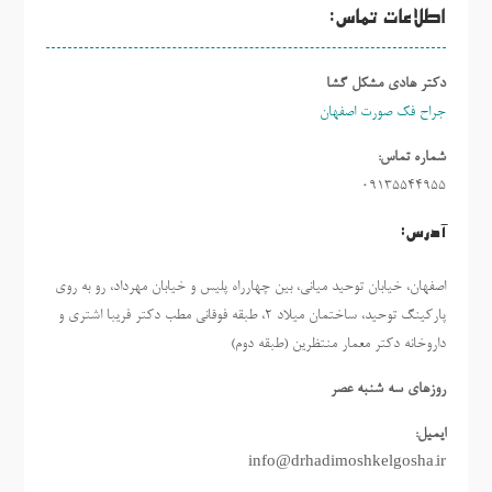
اطلاعات تماس:
دکتر هادی مشکل گشا
جراح فک صورت اصفهان
شماره تماس:
09135544955
آدرس:
اصفهان، خیابان توحید میانی، بین چهارراه پلیس و خیابان مهرداد، رو به روی
پارکینگ توحید، ساختمان میلاد ٢، طبقه فوقانی مطب دکتر فریبا اشتری و
داروخانه دکتر معمار منتظرین (طبقه دوم)
روزهاي سه شنبه عصر
ایمیل:
info@drhadimoshkelgosha.ir