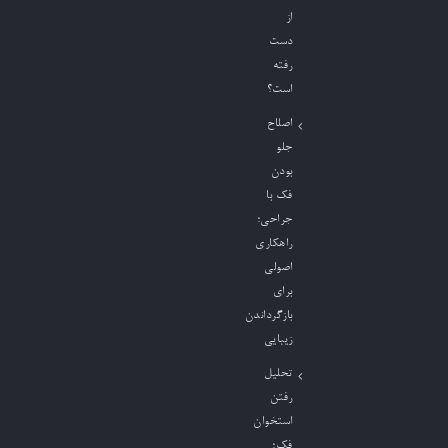
از
دست
رفته
است؟
اصلاح
جلو
بودن
فک با
جراحی؛
راهکاری
اصولی
برای
بازگرداندن
زیبایی
تحلیل
رفتن
استخوان
فک؛