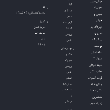
میانی، بین
آیا
کل
چهارراه
بارداری
بازدیدکنند‌گان:
248,574
پلیس و
مانع
خیابان
تاریخ
ایمپلنت
مهرداد، رو
به‌روزشدن
است؟
به روی
سایت:
تیر
بررسی
۲۲,
پارکینگ
کامل
۱۴۰۵
توحید،
تومورهای
ساختمان
فک و
میلاد ٢،
صورت؛
طبقه فوقانی
بررسی
مطب دکتر
کامل
فریبا اشتری
علائم،
روش‌های
و داروخانه
تشخیص
دکتر معمار
و
منتظرین
درمان
(طبقه دوم)
علت