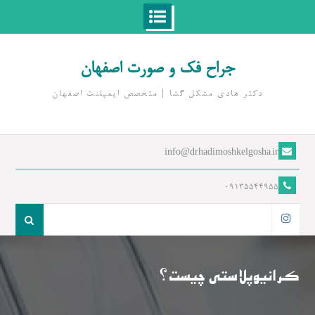
Ski
t
جراح فک و صورت اصفهان
conten
دکتر هادی مشکل گشا | متخصص ايمپلنت اصفهان
info@drhadimoshkelgosha.ir
09135544955
جست
و
اینستاگرام
جو
برای:
کرانیوپلاستی چیست؟