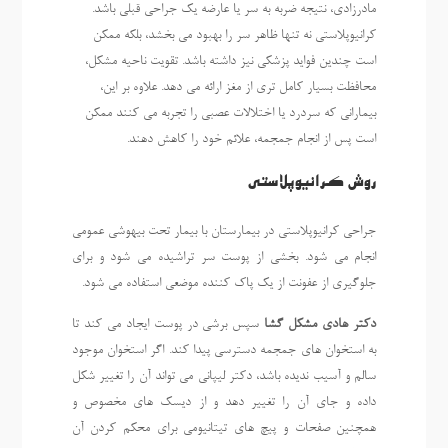
مادرزادی، نتیجه ضربه به سر یا عارضه یک جراحی قبلی باشد.
کرانیوپلاستی نه تنها ظاهر سر را بهبود می بخشد، بلکه ممکن
است چندین فواید پزشکی نیز داشته باشد. تقویت ناحیه مشکل،
محافظت بسیار کامل تری از مغز ارائه می دهد. علاوه بر این،
بیمارانی که سردرد یا اختلالات عصبی را تجربه می کنند ممکن
است پس از انجام جمجمه، علائم خود را کاهش دهند.
روش کرانیوپلاستی
جراحی کرانیوپلاستی در بیمارستان با بیمار تحت بیهوشی عمومی
انجام می شود. بخشی از پوست سر تراشیده می شود و برای
جلوگیری از عفونت از یک پاک کننده موضعی استفاده می شود.
دکتر هادی مشکل گشا
سپس برشی در پوست ایجاد می کند تا
به استخوان های جمجمه دسترسی پیدا کند. اگر استخوان موجود
سالم و آسیب ندیده باشد، دکتر لیپانی می تواند آن را تغییر شکل
داده و جای آن را تغییر دهد و از دیسک های مخصوص و
همچنین صفحات و پیچ های تیتانیومی برای محکم کردن آن