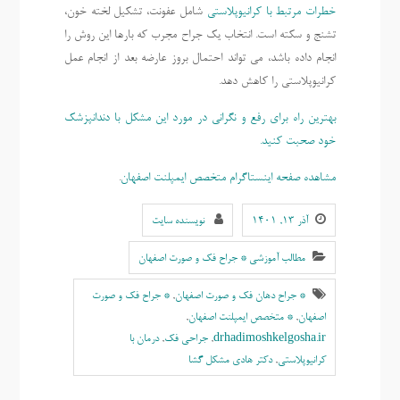
خطرات مرتبط با کرانیوپلاستی
شامل عفونت، تشکیل لخته خون،
تشنج و سکته است. انتخاب یک جراح مجرب که بارها این روش را
انجام داده باشد، می تواند احتمال بروز عارضه بعد از انجام عمل
کرانیوپلاستی را کاهش دهد.
بهترین راه برای رفع و نگرانی در مورد این مشکل با دندانپزشک
خود صحبت کنید.
مشاهده صفحه اینستاگرام متخصص ایمپلنت اصفهان
.
آذر ۱۳, ۱۴۰۱
نویسنده سایت
مطالب آموزشی * جراح فک و صورت اصفهان
* جراح دهان فک و صورت اصفهان
,
* جراح فک و صورت
اصفهان
,
* متخصص ایمپلنت اصفهان
,
drhadimoshkelgosha.ir
,
جراحی فک
,
درمان با
کرانیوپلاستی
,
دکتر هادی مشکل گشا