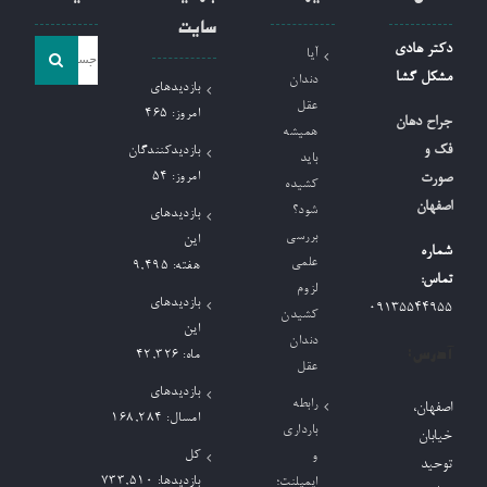
سایت
جست
دکتر هادی
آیا
و
مشکل گشا
دندان
بازدیدهای
جو
عقل
امروز:
465
جراح دهان
همیشه
برای:
فک و
بازدیدکنندگان
باید
امروز:
54
صورت
کشیده
اصفهان
شود؟
بازدیدهای
بررسی
این
شماره
علمی
هفته:
9,495
تماس:
لزوم
بازدیدهای
09135544955
کشیدن
این
دندان
آدرس:
ماه:
42,326
عقل
بازدیدهای
رابطه
اصفهان،
امسال:
168,284
بارداری
خیابان
کل
و
توحید
بازدیدها:
733,510
ایمپلنت؛