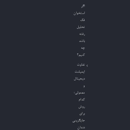
اگر
استخوان
فک
تحلیل
رفته
باشد
چه
کنیم؟
تفاوت
ایمپلنت
دیجیتال
و
معمولی؛
کدام
روش
برای
جایگزینی
دندان