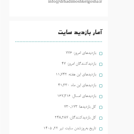
info@drhadimoshkelgosha.ir
آمار بازدید سایت
بازدیدهای امروز:
776
بازدیدکنندگان امروز:
47
بازدیدهای این هفته:
11,742
بازدیدهای این ماه:
41,330
بازدیدهای امسال:
167,316
کل بازدیدها:
730,173
کل بازدیدکنند‌گان:
248,287
تاریخ به‌روزشدن سایت:
تیر ۲۲, ۱۴۰۵