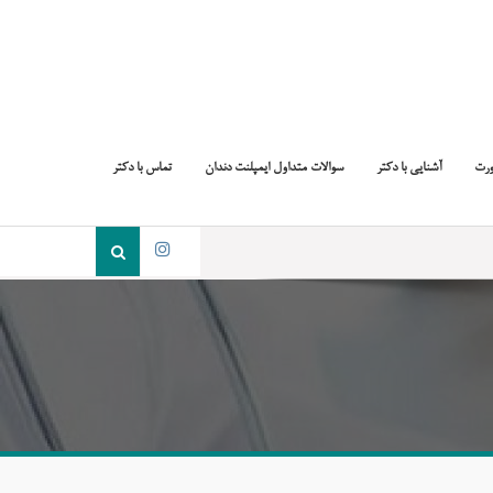
ورت
آشنایی با دکتر
سوالات متداول ایمپلنت دندان
تماس با دکتر
جست
و
اینستاگرام
جو
برای: