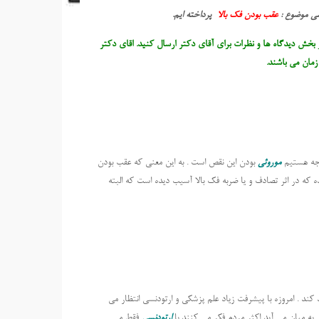
سی موضوع :
عقب بودن فک بالا
پرداخته ایم.
 بخش دیدگاه ها و نظرات برای آقای دکتر ارسال کنید. اقای دکتر
مان می باشند.
واجه هستیم
موروثی
بودن این نقص است . به این معنی که عقب بودن
ده که در اثر تصادف و یا ضربه فک بالا آسیب دیده است که البته
 کند . امروزه با پیشرفت زیاد علم پزشکی و ارتودنسی انتظار می
به میان می آید اکثر مردم فکر می کنند با
ارتودنسی
فقط می