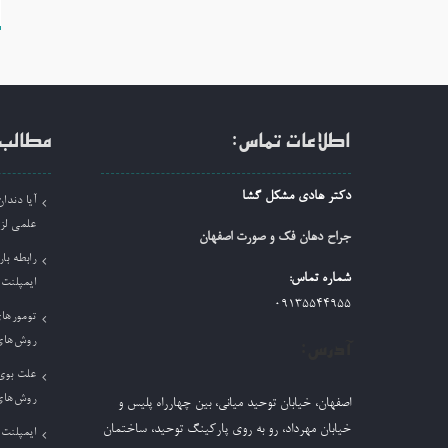
ن
اطلاعات تماس:
مطالب 
دکتر هادی مشکل گشا
آیا دند
علمی لز
جراح دهان فک و صورت اصفهان
رابطه بار
شماره تماس:
ایمپلنت
09135544955
تومورها
روش‌های
آدرس:
علت بوی 
روش‌های
اصفهان، خیابان توحید میانی، بین چهارراه پلیس و
خیابان مهرداد، رو به روی پارکینگ توحید، ساختمان
ایمپلنت 