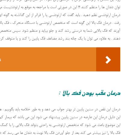
توان دندان ها را منظم کنند !!! این در صورتی است با مراجعه به موقع به ارتودنتیست م
درمان ارتودنسی نظم دهید . باید گفت که ارتودنسی پا را فراتر از این گذاشته به گون
رفت . درمان فک بالا این گونه است که متخصص ارتودنسی با دستگاه متحرک ، فک با
آورند که فک بالایی شما به درستی رشد کند و جلو بیاید و منظم شود. سپس متخصص ا
دهند . به علاوه می توان با یک چانه بند رشد مضاعف فک پایین را کند و یا متوقف کرد
پ
درمان عقب بودن فک بالا :
درمان این نقص در سنین پایین تر بهتر جواب می دهد و به طور خلاصه باید بگوییم : ه
این دلیل درمان این عارضه در سنین پایین پیشنهاد می شود این می باشد که بیمار 
این موضوع باعث می شود که متخصص ارتودنسی به راحتی بتواند فک بالایی را با کم
فک بالا را نیز بیشتر می کند بعد از جلو آوردن فک بالا نوبت به دندان ها می رسد که 