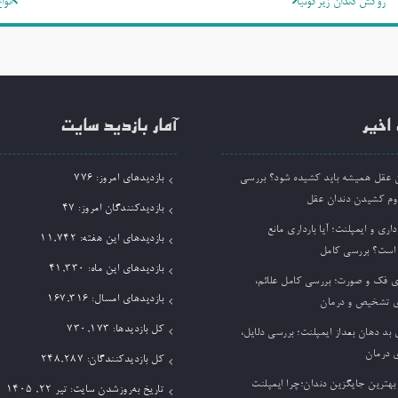
روکش دندان زیرکونیا
انو
وشته
اخیر
آمار بازدید سایت
ان عقل همیشه باید کشیده شود؟ بررسی
بازدیدهای امروز:
776
وم کشیدن دندان عقل
بازدیدکنندگان امروز:
47
داری و ایمپلنت؛ آیا بارداری مانع
بازدیدهای این هفته:
11,742
 است؟ بررسی کامل
بازدیدهای این ماه:
41,330
ی فک و صورت؛ بررسی کامل علائم،
بازدیدهای امسال:
167,316
 تشخیص و درمان
کل بازدیدها:
730,173
بد دهان بعداز ایمپلنت؛ بررسی دلایل،
 درمان
کل بازدیدکنند‌گان:
248,287
بهترین جایگزین دندان؛چرا ایمپلنت
تاریخ به‌روزشدن سایت:
تیر ۲۲, ۱۴۰۵