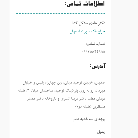
اطلاعات تماس:
دکتر هادی مشکل گشا
جراح فک صورت اصفهان
شماره تماس:
09135544955
آدرس:
اصفهان، خیابان توحید میانی، بین چهارراه پلیس و خیابان
مهرداد، رو به روی پارکینگ توحید، ساختمان میلاد ٢، طبقه
فوقانی مطب دکتر فریبا اشتری و داروخانه دکتر معمار
منتظرین (طبقه دوم)
روزهاي سه شنبه عصر
ایمیل: