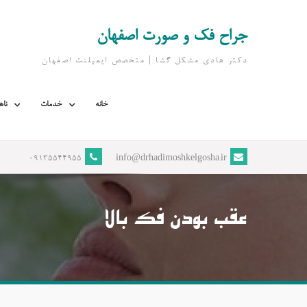
Ski
t
جراح فک و صورت اصفهان
conten
دکتر هادی مشکل گشا | متخصص ايمپلنت اصفهان
خانه
خدمات
ناه
09135544955
info@drhadimoshkelgosha.ir
عقب بودن فک بالا