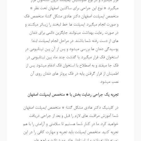
قرار میگیرد و در نوع اندوستیال ایمپلنت درون استخوان قرار
میگیرد. * نوع این جراحی برای ساکنین اصفهان تحت نظر *
متخصص ایمپلنت اصفهان دکتر هادی مشکل گشا؛ متخصص فک
و صورت انجام میگیرد. ایمپلنت ها خط لبخند را زیباتر میکنند و
در صورت رعایت بهداشت میتوانند جایگزین دائمی برای دندان
های از دست رفته شما باشند. در مراحل انجام ایمپلنت ابتدا
پوسیدگی دندان ها بررسی میشود و پس از آن پین تیتانیومی در
استخوان فک قرار میگیرد. با گذشت چند ماه پین تیتانیومی در
فک جا میفتد و به اصطلاح با استخوان فک ادغام میشود. پس از
اطمینان از قرار گرفتن پایه در فک پروتز های دندان روی آن
نصب میشود.
تجربه یک جراحی رضایت بخش با * متخصص ایمپلنت اصفهان
در کلینیک دکتر هادی مشکل گشا؛ * متخصص ایمپلنت اصفهان
شما آموزش مراقبت های لازم را قبل و بعد از جراحی دریافت
خواهید کرد. ما در کنار شما هستیم تا سلامتی و آرامش را با هم
تجربه کنید. متخصص ایمپلنت باید تجربه و مهارت کافی را در این
زمینه داشته باشد و از استاندار های مورد تائید مراجع علمی