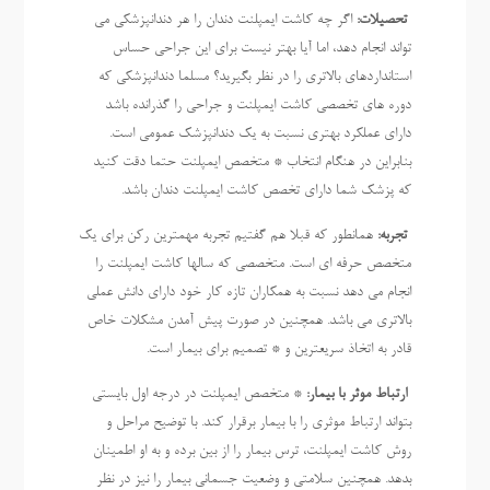
تحصیلات:
اگر چه کاشت ایمپلنت دندان را هر دندانپزشکی می
تواند انجام دهد، اما آیا بهتر نیست برای این جراحی حساس
استانداردهای بالاتری را در نظر بگیرید؟ مسلما دندانپزشکی که
دوره های تخصصی کاشت ایمپلنت و جراحی را گذرانده باشد
دارای عملکرد بهتری نسبت به یک دندانپزشک عمومی است.
بنابراین در هنگام انتخاب * متخصص ایمپلنت حتما دقت کنید
که پزشک شما دارای تخصص کاشت ایمپلنت دندان باشد.
تجربه:
همانطور که قبلا هم گفتیم تجربه مهمترین رکن برای یک
متخصص حرفه ای است. متخصصی که سالها کاشت ایمپلنت را
انجام می دهد نسبت به همکاران تازه کار خود دارای دانش عملی
بالاتری می باشد. همچنین در صورت پیش آمدن مشکلات خاص
قادر به اتخاذ سریعترین و * تصمیم برای بیمار است.
ارتباط موثر با بیمار:
* متخصص ایمپلنت در درجه اول بایستی
بتواند ارتباط موثری را با بیمار برقرار کند. با توضیح مراحل و
روش کاشت ایمپلنت، ترس بیمار را از بین برده و به او اطمینان
بدهد. همچنین سلامتی و وضعیت جسمانی بیمار را نیز در نظر