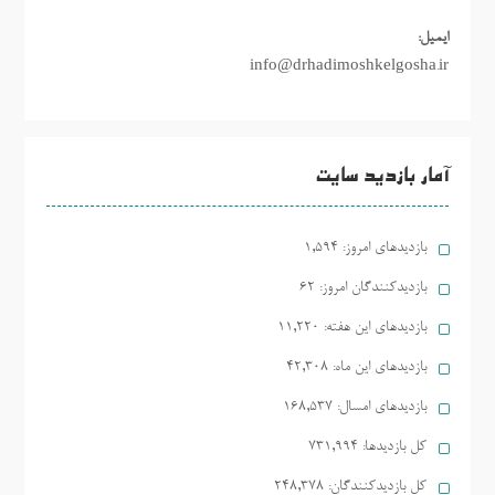
ایمیل:
info@drhadimoshkelgosha.ir
آمار بازدید سایت
بازدیدهای امروز:
1,594
بازدیدکنندگان امروز:
62
بازدیدهای این هفته:
11,220
بازدیدهای این ماه:
42,308
بازدیدهای امسال:
168,537
کل بازدیدها:
731,994
کل بازدیدکنند‌گان:
248,378