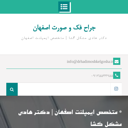
Ski
t
جراح فک و صورت اصفهان
conten
دکتر هادی مشکل گشا | متخصص ايمپلنت اصفهان
info@drhadimoshkelgosha.ir
09135544955
جست
و
اینستاگرام
جو
برای:
* متخصص ایمپلنت اصفهان | دکتر هادی
مشکل گشا