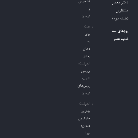
تشخیص
دکتر معمار
و
منتظرین
درمان
(طبقه دوم)
علت
روزهای سه
بوی
شنبه عصر
بد
دهان
بعداز
ایمپلنت؛
بررسی
دلایل،
روش‌های
درمان
ایمپلنت
بهترین
جایگزین
دندان؛
چرا