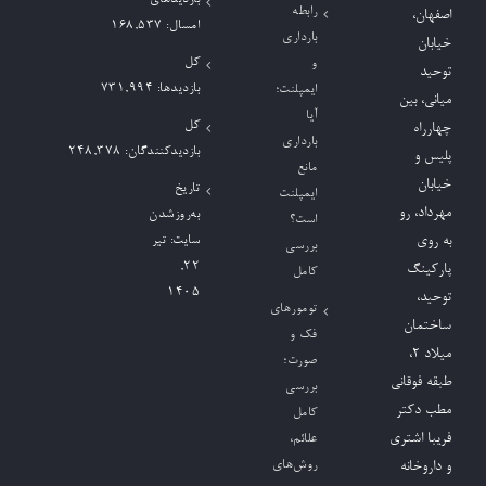
بازدیدهای
رابطه
اصفهان،
امسال:
168,537
بارداری
خیابان
کل
و
توحید
بازدیدها:
731,994
ایمپلنت؛
میانی، بین
آیا
کل
چهارراه
بارداری
بازدیدکنند‌گان:
248,378
پلیس و
مانع
خیابان
تاریخ
ایمپلنت
مهرداد، رو
به‌روزشدن
است؟
به روی
سایت:
تیر
بررسی
۲۲,
پارکینگ
کامل
۱۴۰۵
توحید،
تومورهای
ساختمان
فک و
میلاد ٢،
صورت؛
طبقه فوقانی
بررسی
مطب دکتر
کامل
فریبا اشتری
علائم،
روش‌های
و داروخانه