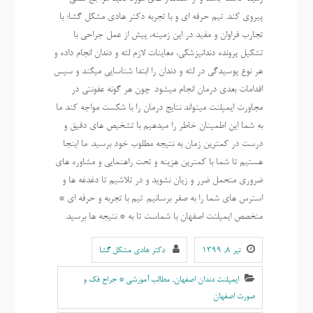
پیروی کند. تیم حرفه ای و با تجربه دکتر هادی مشکل گشا؛ با
تجارب فراوان و مفید در این زمینه، پیش از عمل جراحی با
تشکیل پرونده دندانپزشکی، معاینات لازم لثه و دندان انجام داده و
هر نوع پوسیدگی در لثه و دندان را ابتدا شناسایی میکند و سپس
اقدامات بعدی درمان انجام میشود. چون هر گونه عفونتی در
مجاورت ایمپلنت میتواند نتایج درمان را با شکست مواجه کند ما
به شما این اطمینان خاطر را میدهیم با تشخیص های دقیق و
درست در کمترین زمان به نتیجه مطلوب خود برسید. ما اینجا
هستیم تا شما با کمترین هزینه و تحت راهنمایی و مشاوره های
ضروری متحمل ضرر و زیان نشوید و در تلاشیم تا دغدغه ها و
استرس های شما را به صفر برسانیم. تیم با تجربه و حرفه ای *
متخصص ایمپلنت اصفهان با شماست تا به * نتیجه ها برسید.
تیر ۸, ۱۳۹۹
دکتر هادی مشکل گشا
ایمپلنت دندان اصفهان
,
مطالب آموزشی * جراح فک و
صورت اصفهان