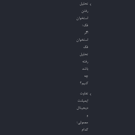
تحلیل
رفتن
استخوان
فک؛
اگر
استخوان
فک
تحلیل
رفته
باشد
چه
کنیم؟
تفاوت
ایمپلنت
دیجیتال
و
معمولی؛
کدام