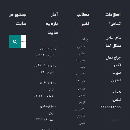
اطلاعات
مطالب
آمار
جستجو در
تماس:
اخیر
بازدید
سایت
سایت
جست
دکتر هادی
آیا
و
مشکل گشا
دندان
بازدیدهای
جو
عقل
امروز:
1,594
جراح دهان
همیشه
برای:
فک و
بازدیدکنندگان
باید
امروز:
62
صورت
کشیده
اصفهان
شود؟
بازدیدهای
بررسی
این
شماره
علمی
هفته:
11,220
تماس:
لزوم
بازدیدهای
09135544955
کشیدن
این
دندان
آدرس:
ماه:
42,308
عقل