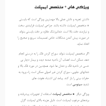
ویژگی های * متخصص ایمپلنت
داشتن تجربه و دانش عملی بالا مهمترین ویژگی است که بایستی
* متخصص ایمپلنت داشته باشد. جراحی ایمپلنت فرایندی سخت
و نیازمند دقت بالا است. دندانپزشک علاوه بر دقت بایستی بتواند
در صورت پیش آمدن مشکلات خاص تصمیمات سریع و صحیح را
اتخاذ نماید.
اگر متخصص ایمپلنت نتواند سوراخ کردن فک را به درستی انجام
دهد، ممکن است اعصاب آن ناحیه صدمه دیده و بیمار دچار بی
حسی در ناحیه فک و دندان ها شود. همچنین در مورد فک بالا و
دندانهای جلویی، سوراخ کردن غیر اصولی ممکن است راه ورود به
حفرات بینی را باز کند. پیامد این اشتباه عفونت های
شدید
سینوسی
است.
ویژگی دیگر
* متخصص ایمپلنت
استفاده از تجهیزات پیشرفته و
برندهای مرغوب ایمپلنت است. دلیل هزینه بالای ایمپلنت گران