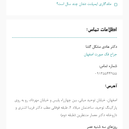
ماندگاری ایمپلنت دندان چند سال است؟
اطلاعات تماس:
دکتر هادی مشکل گشا
جراح فک صورت اصفهان
شماره تماس:
09135544955
آدرس:
اصفهان، خیابان توحید میانی، بین چهارراه پلیس و خیابان مهرداد، رو به روی
پارکینگ توحید، ساختمان میلاد ٢، طبقه فوقانی مطب دکتر فریبا اشتری و
داروخانه دکتر معمار منتظرین (طبقه دوم)
روزهاي سه شنبه عصر