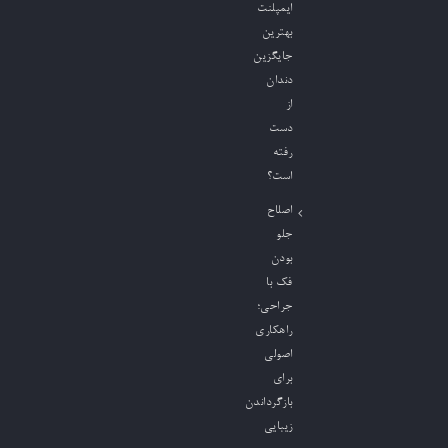
ایمپلنت
بهترین
جایگزین
دندان
از
دست
رفته
است؟
اصلاح
جلو
بودن
فک با
جراحی؛
راهکاری
اصولی
برای
بازگرداندن
زیبایی