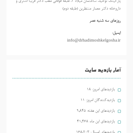
پارکینگ توحید، ساختمان میلاد ٢، طبقه فوقانی مطب دکتر فریبا اشتری و
داروخانه دکتر معمار منتظرین (طبقه دوم)
روزهاي سه شنبه عصر
ایمیل:
info@drhadimoshkelgosha.ir
آمار بازدید سایت
بازدیدهای امروز:
18
بازدیدکنندگان امروز:
11
بازدیدهای این هفته:
9,845
بازدیدهای این ماه:
41,468
بازدیدهای امسال:
168,203