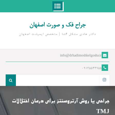
Ski
t
جراح فک و صورت اصفهان
conten
دکتر هادی مشکل گشا | متخصص ايمپلنت اصفهان
info@drhadimoshkelgosha.ir
09135544955
جست
و
اینستاگرام
جو
برای:
جراحی یا روش آرتروسنتز برای درمان اختلالات
TMJ