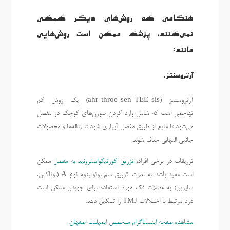
هنگامی که روش‌های دیگر کمکی
نمی‌کنند، پزشک ممکن است روش‌هایی
مانند:
آرتروسنتز.
آرتروسنتز (ahr-throe-sen-TEE-sis) یک روش کم
تهاجمی است که شامل وارد کردن سوزن‌های کوچک در مفصل
می‌شود تا مایع از طریق مفصل آبیاری شود تا زباله‌ها و محصولات
جانبی التهابی حذف شوند.
تزریقات در برخی افراد،
تزریق کورتیکواستروئید به مفصل
ممکن
است مفید باشد. به ندرت، تزریق سم بوتولینوم نوع A (بوتاکس،
سایرین) به عضلات فک مورد استفاده برای جویدن ممکن است
درد مرتبط با اختلالات TMJ را تسکین دهد.
مشاهده صفحه اینستاگرام متخصص ایمپلنت اصفهان
.