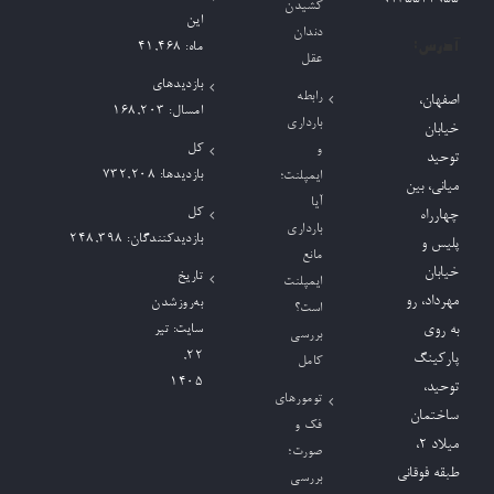
کشیدن
این
دندان
آدرس:
ماه:
41,468
عقل
بازدیدهای
رابطه
اصفهان،
امسال:
168,203
بارداری
خیابان
کل
و
توحید
بازدیدها:
732,208
ایمپلنت؛
میانی، بین
آیا
کل
چهارراه
بارداری
بازدیدکنند‌گان:
248,398
پلیس و
مانع
خیابان
تاریخ
ایمپلنت
مهرداد، رو
به‌روزشدن
است؟
به روی
سایت:
تیر
بررسی
۲۲,
پارکینگ
کامل
۱۴۰۵
توحید،
تومورهای
ساختمان
فک و
میلاد ٢،
صورت؛
طبقه فوقانی
بررسی