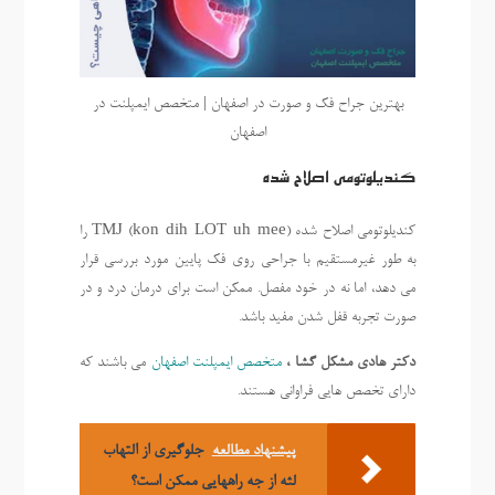
بهترین جراح فک و صورت در اصفهان | متخصص ایمپلنت در
اصفهان
کندیلوتومی اصلاح شده
کندیلوتومی اصلاح شده (kon-dih-LOT-uh-mee) TMJ را
به طور غیرمستقیم با جراحی روی فک پایین مورد بررسی قرار
می دهد، اما نه در خود مفصل. ممکن است برای درمان درد و در
صورت تجربه قفل شدن مفید باشد.
دکتر هادی مشکل گشا ،
متخصص ایمپلنت اصفهان
می باشند که
دارای تخصص هایی فراوانی هستند.
پیشنهاد مطالعه
جلوگیری از التهاب
لثه از جه راههایی ممکن است؟