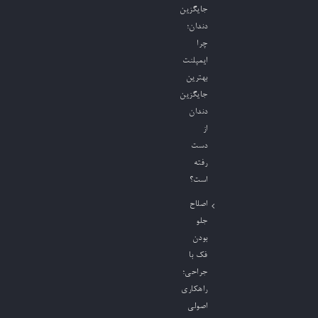
جایگزین
دندان؛
چرا
ایمپلنت
بهترین
جایگزین
دندان
از
دست
رفته
است؟
اصلاح
جلو
بودن
فک با
جراحی؛
راهکاری
اصولی