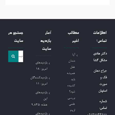
اطلاعات
مطالب
آمار
جستجو در
تماس:
اخیر
بازدید
سایت
سایت
جست
دکتر هادی
آیا
و
مشکل گشا
دندان
بازدیدهای
جو
عقل
امروز:
18
جراح دهان
همیشه
برای:
فک و
بازدیدکنندگان
باید
امروز:
11
صورت
کشیده
اصفهان
شود؟
بازدیدهای
بررسی
این
شماره
علمی
هفته:
9,845
تماس:
لزوم
بازدیدهای
09135544955