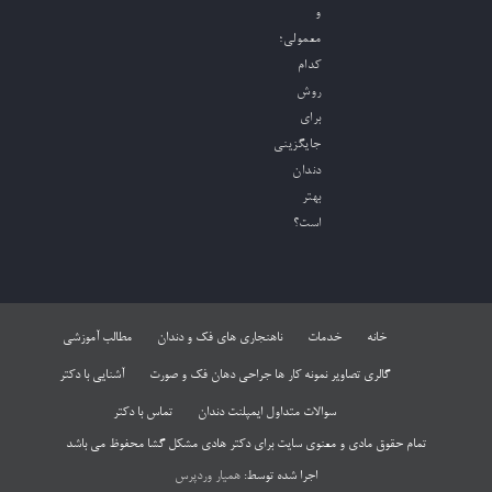
و
معمولی؛
کدام
روش
برای
جایگزینی
دندان
بهتر
است؟
خانه
خدمات
ناهنجاری های فک و دندان
مطالب آموزشی
گالری تصاویر نمونه کار ها جراحی دهان فک و صورت
آشنایی با دکتر
سوالات متداول ایمپلنت دندان
تماس با دکتر
تمام حقوق مادی و معنوی سایت برای دکتر هادی مشکل گشا محفوظ می باشد
اجرا شده توسط:
همیار وردپرس