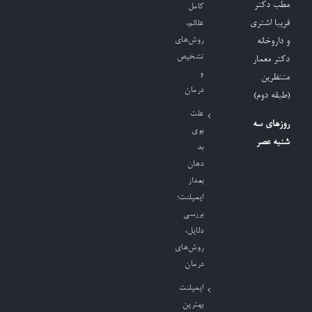
مطب دکتر
کامل
فریبا اشتری
علائم،
روش‌های
و داروخانه
تشخیص
دکتر معمار
و
منتظرین
درمان
(طبقه دوم)
علت
روزهای سه
بوی
شنبه عصر
بد
دهان
بعداز
ایمپلنت؛
بررسی
دلایل،
روش‌های
درمان
ایمپلنت
بهترین