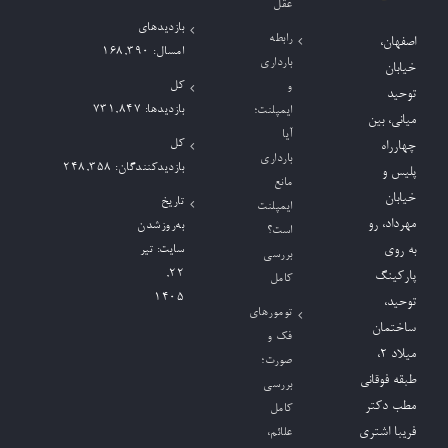
عقل
بازدیدهای
رابطه
اصفهان،
امسال:
168,390
بارداری
خیابان
کل
و
توحید
بازدیدها:
731,847
ایمپلنت؛
میانی، بین
آیا
کل
چهارراه
بارداری
بازدیدکنند‌گان:
248,358
پلیس و
مانع
خیابان
تاریخ
ایمپلنت
مهرداد، رو
به‌روزشدن
است؟
به روی
سایت:
تیر
بررسی
۲۲,
پارکینگ
کامل
۱۴۰۵
توحید،
تومورهای
ساختمان
فک و
میلاد ٢،
صورت؛
طبقه فوقانی
بررسی
مطب دکتر
کامل
فریبا اشتری
علائم،