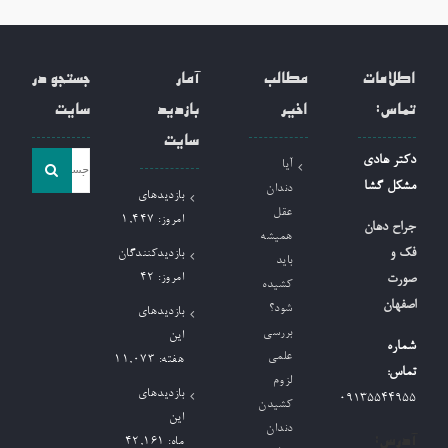
اطلاعات
مطالب
آمار
جستجو در
تماس:
اخیر
بازدید
سایت
سایت
جست
دکتر هادی
آیا
و
مشکل گشا
دندان
بازدیدهای
جو
عقل
امروز:
1,447
جراح دهان
همیشه
برای:
فک و
بازدیدکنندگان
باید
امروز:
42
صورت
کشیده
اصفهان
شود؟
بازدیدهای
بررسی
این
شماره
علمی
هفته:
11,073
تماس:
لزوم
بازدیدهای
09135544955
کشیدن
این
دندان
آدرس:
ماه:
42,161