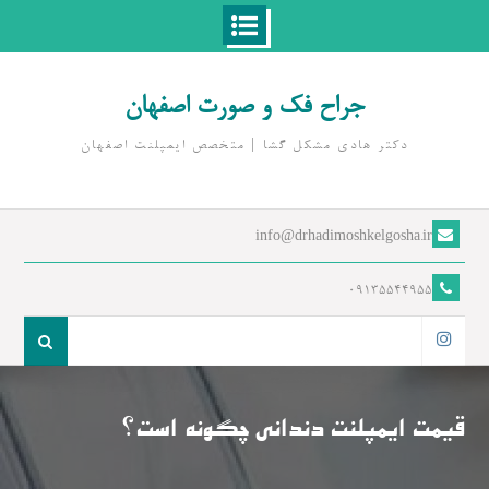
Ski
t
جراح فک و صورت اصفهان
conten
دکتر هادی مشکل گشا | متخصص ايمپلنت اصفهان
info@drhadimoshkelgosha.ir
09135544955
جست
و
اینستاگرام
جو
برای:
قیمت ایمپلنت دندانی چگونه است؟