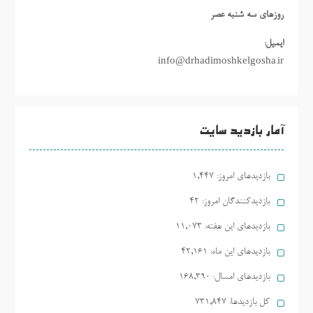
روزهاي سه شنبه عصر
ایمیل:
info@drhadimoshkelgosha.ir
آمار بازدید سایت
بازدیدهای امروز:
1,447
بازدیدکنندگان امروز:
42
بازدیدهای این هفته:
11,073
بازدیدهای این ماه:
42,161
بازدیدهای امسال:
168,390
کل بازدیدها:
731,847