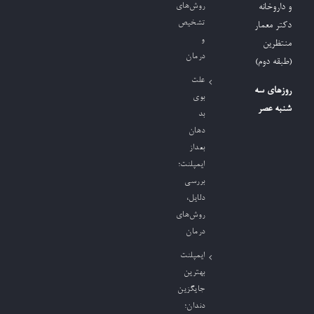
روش‌های
و داروخانه
تشخیص
دکتر معمار
و
منتظرین
درمان
(طبقه دوم)
علت
روزهای سه
بوی
شنبه عصر
بد
دهان
بعداز
ایمپلنت؛
بررسی
دلایل،
روش‌های
درمان
ایمپلنت
بهترین
جایگزین
دندان؛