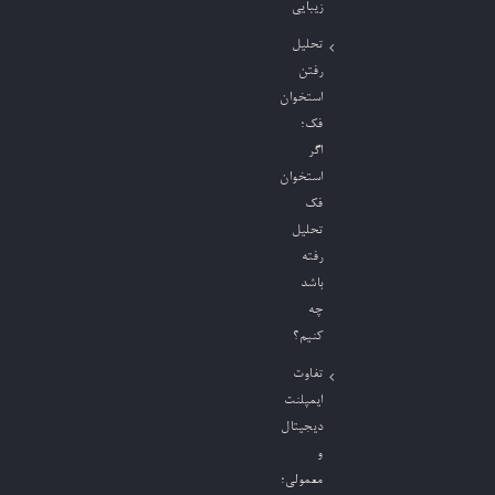
زیبایی
تحلیل
رفتن
استخوان
فک؛
اگر
استخوان
فک
تحلیل
رفته
باشد
چه
کنیم؟
تفاوت
ایمپلنت
دیجیتال
و
معمولی؛