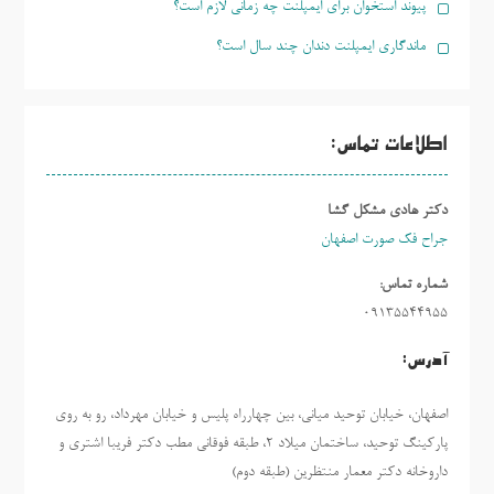
پیوند استخوان برای ایمپلنت چه زمانی لازم است؟
ماندگاری ایمپلنت دندان چند سال است؟
اطلاعات تماس:
دکتر هادی مشکل گشا
جراح فک صورت اصفهان
شماره تماس:
09135544955
آدرس:
اصفهان، خیابان توحید میانی، بین چهارراه پلیس و خیابان مهرداد، رو به روی
پارکینگ توحید، ساختمان میلاد ٢، طبقه فوقانی مطب دکتر فریبا اشتری و
داروخانه دکتر معمار منتظرین (طبقه دوم)