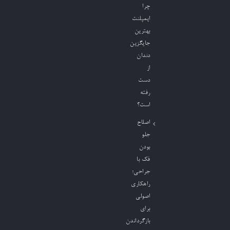
چرا
ایمپلنت
بهترین
جایگزین
دندان
از
دست
رفته
است؟
اصلاح
جلو
بودن
فک با
جراحی؛
راهکاری
اصولی
برای
بازگرداندن